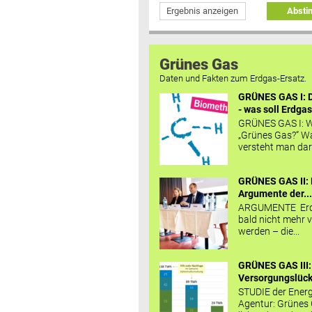
Ergebnis anzeigen
Abst
Grünes Gas
Daten und Fakten zum Erdgas-Ersatz.
GRÜNES GAS I: D
- was soll Erdgas
GRÜNES GAS I: W
„Grünes Gas?“ W
versteht man daru
GRÜNES GAS II: 
Argumente der..
ARGUMENTE Erd
bald nicht mehr v
werden – die...
GRÜNES GAS III:
Versorgungslücke
STUDIE der Energ
Agentur: Grünes