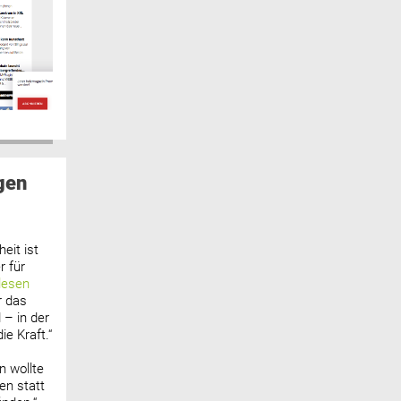
gen
eit ist
 für
lesen
r das
 – in der
ie Kraft.“
n wollte
n statt