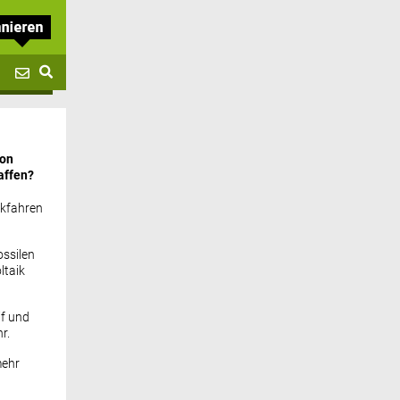
von
affen?
ckfahren
ssilen
ltaik
if und
r.
mehr