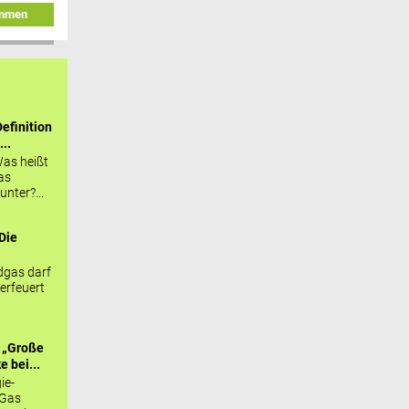
immen
efinition
...
as heißt
as
nter?...
Die
.
gas darf
erfeuert
 „Große
 bei...
ie-
 Gas