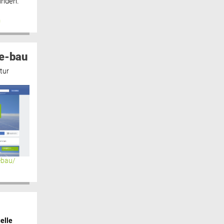
inden.“
n
e-bau
tur
ebau/
elle