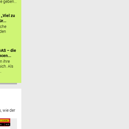
ie geben...
„Viel zu
r...
sche
 den
AS – die
cen...
n ihre
sich. Als
.
, wie der