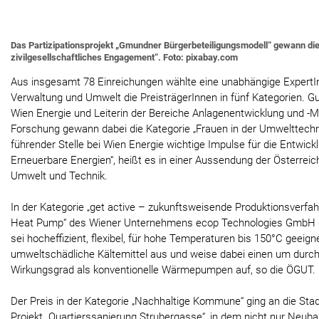
Das Partizipationsprojekt „Gmundner Bürgerbeteiligungsmodell“ gewann die 
zivilgesellschaftliches Engagement“. Foto: pixabay.com
Aus insgesamt 78 Einreichungen wählte eine unabhängige ExpertIn
Verwaltung und Umwelt die PreisträgerInnen in fünf Kategorien. Gu
Wien Energie und Leiterin der Bereiche Anlagenentwicklung und 
Forschung gewann dabei die Kategorie „Frauen in der Umwelttechnik
führender Stelle bei Wien Energie wichtige Impulse für die Entwic
Erneuerbare Energien“, heißt es in einer Aussendung der Österreic
Umwelt und Technik.
In der Kategorie „get active – zukunftsweisende Produktionsverfah
Heat Pump“ des Wiener Unternehmens ecop Technologies GmbH d
sei hocheffizient, flexibel, für hohe Temperaturen bis 150°C geei
umweltschädliche Kältemittel aus und weise dabei einen um durch
Wirkungsgrad als konventionelle Wärmepumpen auf, so die ÖGUT.
Der Preis in der Kategorie „Nachhaltige Kommune“ ging an die Stad
Projekt „Quartierssanierung Strubergasse“, in dem nicht nur Neuba