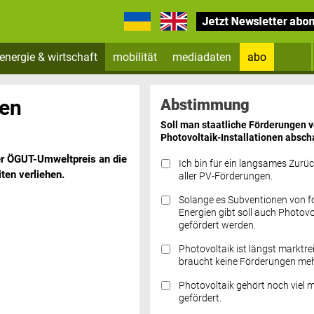
energie & wirtschaft
mobilität
mediadaten
abo
Zum Newsletter anmelden
ben
Abstimmung
Soll man staatliche Förderungen 
Photovoltaik-Installationen absch
er ÖGUT-Umweltpreis an die
Ich bin für ein langsames Zurü
ten verliehen.
aller PV-Förderungen.
Solange es Subventionen von fo
Datenschutz FAQs
Energien gibt soll auch Photovo
gefördert werden.
Photovoltaik ist längst marktre
braucht keine Förderungen meh
Photovoltaik gehört noch viel 
gefördert.