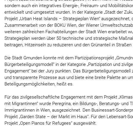
sondern auch ein integratives Energie-, Freiraum- und Mobilitätsko
entwickelt und umgesetzt wurden. In der Kategorie „Stadt der Zuk
Projekt „Urban Heat Islands – Strategieplan Wien“ ausgezeichnet, da
Zusammenarbeit von der BOKU Wien, der Wiener Umweltschutzab
weiteren zahlreichen Fachabteilungen der Stadt Wien erarbeitet w
Strategieplan werden über 50 technische und strategische Maßna
beitragen, Hitzeinseln zu reduzieren und den Grünanteil in Straße
Die Stadt Gmunden konnte mit dem Partizipationsprojekt „Gmundn
Bürgerbeteiligungsmodell“ in der Kategorie „Partizipation und zivilg
Engagement“ bei der Jury punkten. Das Bürgerbeteiligungsmodell z
und transparente Prozesse aus und biete eine breite Palette an un
Beteiligungsmöglichkeiten, heißt es.
Für das zivilgesellschaftliche Engagement mit dem Projekt „Klima
mit Migrantinnen“ wurde Peregrina, ein Bildungs-, Beratungs- und 
Immigrantinnen in Wien, ausgezeichnet. Den Businessart-Sonderpre
Projekt „Garden State – der Markt im Haus“. Für den Lebensart-S
Projekt „Open Pianos für Refugees“ ausgewählt.