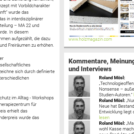
nzept mit Vorbildcharakter
unft“ wurde das
s in interdisziplinärer
teilung – MA 22 und
urde. In diesem
hmen aufgezählt, die dazu
www.holzmagazin.com
n und Freiräumen zu erhöhen.
er
Kommentare, Meinun
esellschaftliches
und Interviews
eichne sich durch definierte
Roland Mösl
:
terschiedlichen
„Technologieoffenh
Nonsense – außer
Studien-Autoren.“
schutz im Alltag - Workshops
Roland Mösl
:
„Nu
Therapiezentrum für
Neue hat Bestand
is erhielt das
Entwicklung liegt d
lesen
onderpreis wurde das
Roland Mösl
:
„Ma
wohl Kasse mache