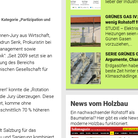
lieber der Industr
GRÜNES GAS IV: 
Kategorie „Partizipation und
wenig Rohstoff fü
STUDIE – Elektri
Heizungen seien
nen-Jury aus Wirtschaft,
Günen Gasen
drun Senk, Prokuristin bei
vorzuziehen,...
-Management sowie
SERIE GRÜNES G
“: „Seit 2009 setzt sie an
Argumente, Chan
klung des Bereichs
Erdgasöfen habe
hischen Gesellschaft für
beste Zeit hinter 
Klimaschädlinge..
ren“ konnte die „Rotation
ie Jury überzeugen. Diese
News vom Holzbau
gnet, komme ohne
schnittlich 70 % höheren
Ein nachwachsender Rohstoff als
Baumaterial? Hier gibt es viele News
moderne Holzbau funktioniert.
t Salzburg für das
u und Sanierung kombiniert,