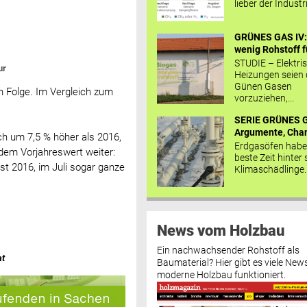
lieber der Industr
GRÜNES GAS IV: 
wenig Rohstoff fü
STUDIE – Elektri
ur
Heizungen seien
Günen Gasen
n Folge. Im Vergleich zum
vorzuziehen,...
SERIE GRÜNES G
Argumente, Chan
ch um 7,5 % höher als 2016,
Erdgasöfen habe
 dem Vorjahreswert weiter:
beste Zeit hinter 
t 2016, im Juli sogar ganze
Klimaschädlinge..
News vom Holzbau
Ein nachwachsender Rohstoff als
at
Baumaterial? Hier gibt es viele News
moderne Holzbau funktioniert.