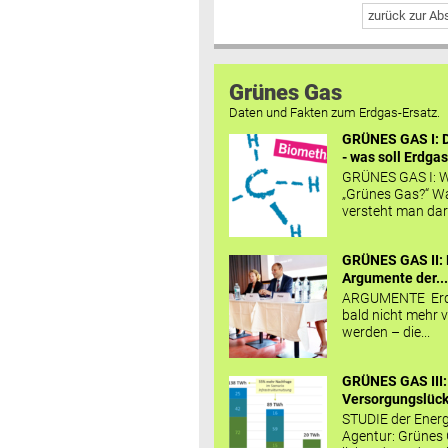
zurück zur A
Grünes Gas
Daten und Fakten zum Erdgas-Ersatz.
GRÜNES GAS I: D
- was soll Erdgas
GRÜNES GAS I: W
„Grünes Gas?“ W
versteht man daru
GRÜNES GAS II: 
Argumente der..
ARGUMENTE Erd
bald nicht mehr v
werden – die...
GRÜNES GAS III:
Versorgungslücke
STUDIE der Energ
Agentur: Grünes