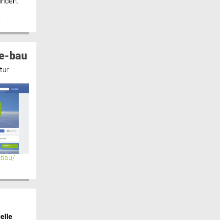
inden.“
n
e-bau
tur
ebau/
elle