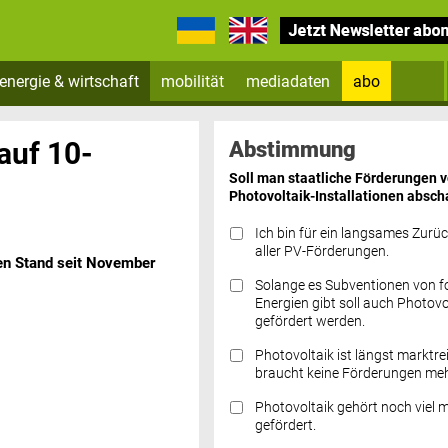
energie & wirtschaft
mobilität
mediadaten
abo
Zum Newsletter anmelden
auf 10-
Abstimmung
Soll man staatliche Förderungen 
Photovoltaik-Installationen absch
Ich bin für ein langsames Zurü
aller PV-Förderungen.
ten Stand seit November
Solange es Subventionen von fo
Datenschutz FAQs
Energien gibt soll auch Photovo
gefördert werden.
Photovoltaik ist längst marktre
braucht keine Förderungen meh
Photovoltaik gehört noch viel 
gefördert.