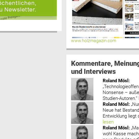
www.holzmagazin.com
Kommentare, Meinun
und Interviews
Roland Mösl
:
„Technologieoffenh
Nonsense – außer
Studien-Autoren.“
Roland Mösl
:
„Nu
Neue hat Bestand
Entwicklung liegt d
lesen
Roland Mösl
:
„Ma
wohl Kasse mache