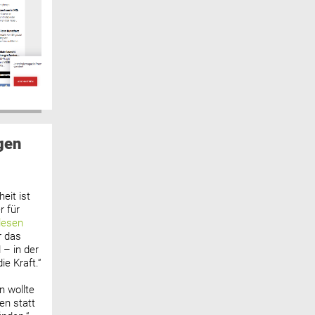
gen
eit ist
 für
lesen
r das
 – in der
ie Kraft.“
n wollte
n statt