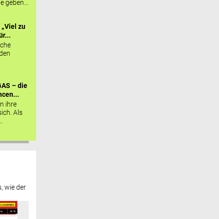
ie geben...
„Viel zu
r...
sche
 den
AS – die
cen...
n ihre
sich. Als
.
, wie der