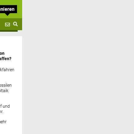
von
affen?
ckfahren
ssilen
ltaik
if und
r.
mehr