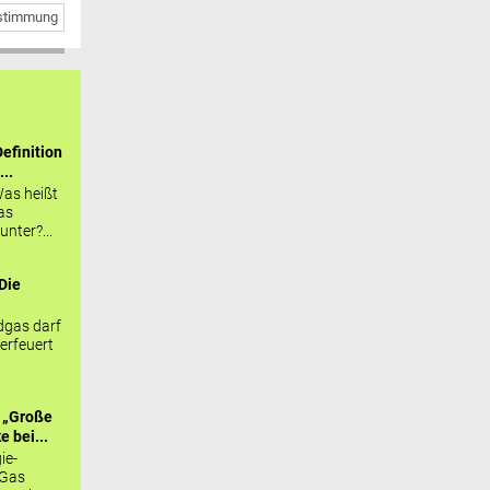
bstimmung
efinition
...
as heißt
as
nter?...
Die
.
gas darf
erfeuert
 „Große
 bei...
ie-
 Gas