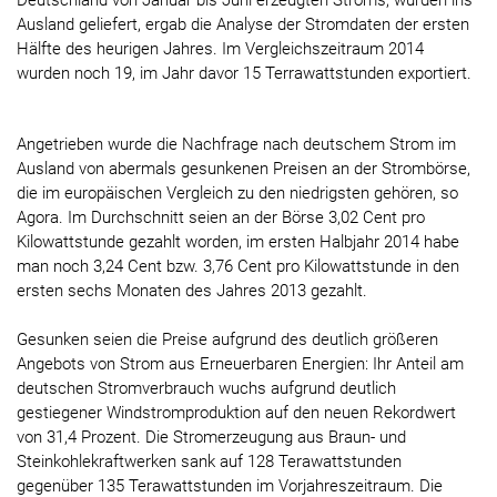
Deutschland von Januar bis Juni erzeugten Stroms, wurden ins
Ausland geliefert, ergab die Analyse der Stromdaten der ersten
Hälfte des heurigen Jahres. Im Vergleichszeitraum 2014
wurden noch 19, im Jahr davor 15 Terrawattstunden exportiert.
Angetrieben wurde die Nachfrage nach deutschem Strom im
Ausland von abermals gesunkenen Preisen an der Strombörse,
die im europäischen Vergleich zu den niedrigsten gehören, so
Agora. Im Durchschnitt seien an der Börse 3,02 Cent pro
Kilowattstunde gezahlt worden, im ersten Halbjahr 2014 habe
man noch 3,24 Cent bzw. 3,76 Cent pro Kilowattstunde in den
ersten sechs Monaten des Jahres 2013 gezahlt.
Gesunken seien die Preise aufgrund des deutlich größeren
Angebots von Strom aus Erneuerbaren Energien: Ihr Anteil am
deutschen Stromverbrauch wuchs aufgrund deutlich
gestiegener Windstromproduktion auf den neuen Rekordwert
von 31,4 Prozent. Die Stromerzeugung aus Braun- und
Steinkohlekraftwerken sank auf 128 Terawattstunden
gegenüber 135 Terawattstunden im Vorjahreszeitraum. Die