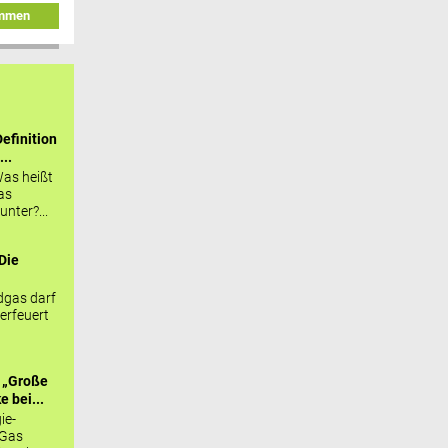
immen
efinition
...
as heißt
as
nter?...
Die
.
gas darf
erfeuert
 „Große
 bei...
ie-
 Gas