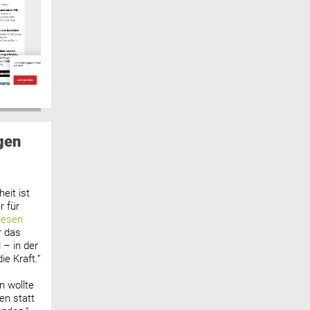
gen
eit ist
 für
lesen
r das
 – in der
ie Kraft.“
n wollte
n statt