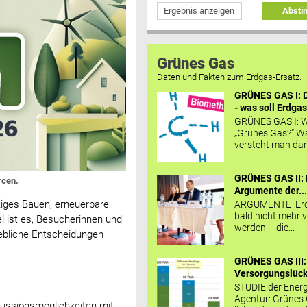
Ergebnis anzeigen
Abst
Grünes Gas
Daten und Fakten zum Erdgas-Ersatz.
GRÜNES GAS I: D
- was soll Erdgas
GRÜNES GAS I: W
„Grünes Gas?“ W
versteht man daru
GRÜNES GAS II: 
rcen.
Argumente der..
tiges Bauen, erneuerbare
ARGUMENTE Erd
bald nicht mehr v
el ist es, Besucherinnen und
werden – die...
iebliche Entscheidungen
GRÜNES GAS III:
Versorgungslücke
STUDIE der Energ
Agentur: Grünes
ussionsmöglichkeiten mit