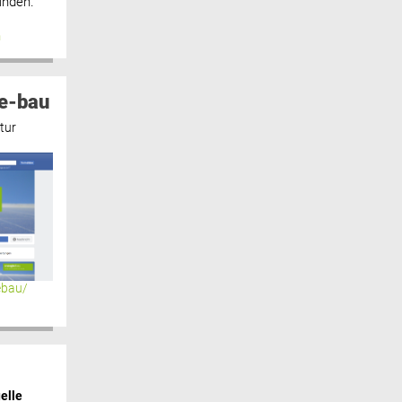
inden.“
n
e-bau
tur
ebau/
elle