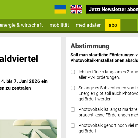
energie & wirtschaft
mobilität
mediadaten
abo
Zum Newsletter anmelden
Abstimmung
Soll man staatliche Förderungen 
ldviertel
Photovoltaik-Installationen absch
Ich bin für ein langsames Zurü
aller PV-Förderungen.
4. bis 7. Juni 2026 ein
Solange es Subventionen von fo
n zu zentralen
Datenschutz FAQs
Energien gibt soll auch Photovo
gefördert werden.
Photovoltaik ist längst marktre
braucht keine Förderungen meh
Photovoltaik gehört noch viel 
gefördert.