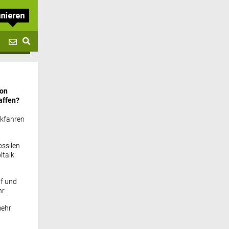
von
affen?
ckfahren
ssilen
ltaik
if und
r.
mehr