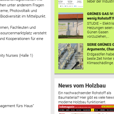
lieber der Industr
tehen unter anderem Fragen
eme, Photovoltaik und
GRÜNES GAS IV: 
odiversität im Mittelpunkt.
wenig Rohstoff fü
STUDIE – Elektri
ehmen, Fachleuten und
Heizungen seien
Günen Gasen
ssourcenmarktplatz versteht
vorzuziehen,...
und Kooperationen für eine
SERIE GRÜNES G
Argumente, Chan
Erdgasöfen habe
y Nurses (Halle 1)
beste Zeit hinter 
Klimaschädlinge..
News vom Holzbau
Ein nachwachsender Rohstoff als
Baumaterial? Hier gibt es viele News
moderne Holzbau funktioniert.
anagement fürs Haus“