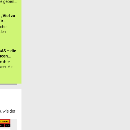
ie geben...
„Viel zu
r...
sche
 den
AS – die
cen...
n ihre
sich. Als
.
, wie der