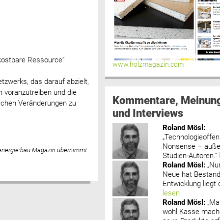
 kostbare Ressource“
www.holzmagazin.com
tzwerks, das darauf abzielt,
n voranzutreiben und die
Kommentare, Meinun
ischen Veränderungen zu
und Interviews
Roland Mösl
:
„Technologieoffenh
Nonsense – außer
 energie:bau Magazin übernimmt
Studien-Autoren.“
Roland Mösl
:
„Nu
Neue hat Bestand
Entwicklung liegt d
lesen
Roland Mösl
:
„Ma
wohl Kasse mache