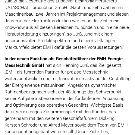
zuletzt die Geschäfte des Lübecker Elektronik-Herstellers
DATASCHALT production GmbH. „Nach rund zehn Jahren im
Maschinenbau, zwei Jahren im Projektmanagement und sieben
Jahren in der Elektronikproduktion war es an der Zeit, mein
Know-how aus all diesen Bereichen zu bündeln und in eine neue
Herausforderung einzubringen“, so Jürß, „und mit einem
anspruchsvollen Produktspektrum und einem vielfältigen
Marktumfeld bietet EMH dafür die besten Voraussetzungen.“
In der neuen Funktion als Geschäftsführer der EMH Energie-
Messtechnik GmbH
hat sich Henning Jürß das Ziel gesetzt,
„EMH als führenden Partner für präzise Messtechnik
weiterzuentwickeln und mit Innovationen aktiv an der Gestaltung
der Energiewende mitzuwirken“. Angesichts dynamischer
Rahmenbedingungen sieht der 48-Jährige den Schwerpunkt
seiner Aufgabe insbesondere in der fortlaufenden Anpassung
und Optimierung des operativen Geschäfts, Wichtigste Basis
dafür sei ein enges Zusammenspiel mit den Kunden, das
gemeinsam mit den weiteren Geschäftsführern Dipl.-Ing.
Karsten Schröder und Alfred Meyer sowie dem Team von EMH
konsequent ausgebaut werden soll: „Unser Ziel ist es,