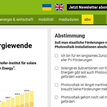
energie & wirtschaft
mobilität
mediadaten
abo
Zum Newsletter anmelden
Abstimmung
Soll man staatliche Förderungen 
rgiewende
Photovoltaik-Installationen absch
Ich bin für ein langsames Zurü
aller PV-Förderungen.
fer-Institut für solare
1
Solange es Subventionen von fo
n Energy
.
Datenschutz FAQs
Energien gibt soll auch Photovo
gefördert werden.
Photovoltaik ist längst marktre
braucht keine Förderungen meh
Photovoltaik gehört noch viel 
gefördert.