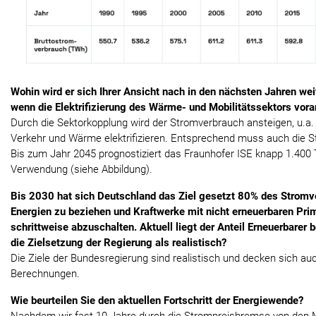
Wohin wird er sich Ihrer Ansicht nach in den nächsten Jahren wei
wenn die Elektrifizierung des Wärme- und Mobilitätssektors vora
Durch die Sektorkopplung wird der Stromverbrauch ansteigen, u.a. 
Verkehr und Wärme elektrifizieren. Entsprechend muss auch die 
Bis zum Jahr 2045 prognostiziert das Fraunhofer ISE knapp 1.400
Verwendung (siehe Abbildung).
Bis 2030 hat sich Deutschland das Ziel gesetzt 80% des Stromv
Energien zu beziehen und Kraftwerke mit nicht erneuerbaren Pri
schrittweise abzuschalten. Aktuell liegt der Anteil Erneuerbarer 
die Zielsetzung der Regierung als realistisch?
‍Die Ziele der Bundesregierung sind realistisch und decken sich au
Berechnungen. ‍
Wie beurteilen Sie den aktuellen Fortschritt der Energiewende?
Nachdem wir fast 10 Jahre durch die Strompreisbremse von den M