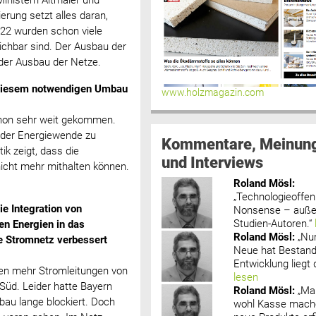
erung setzt alles daran,
22 wurden schon viele
eichbar sind. Der Ausbau der
er Ausbau der Netze. ‍
s diesem notwendigen Umbau
www.holzmagazin.com
schon sehr weit gekommen.
n der Energiewende zu
Kommentare, Meinun
tik zeigt, dass die
und Interviews
nicht mehr mithalten können.
Roland Mösl
:
„Technologieoffenh
ie Integration von
Nonsense – außer
Studien-Autoren.“
en Energien in das
Roland Mösl
:
„Nu
 Stromnetz verbessert
Neue hat Bestand
Entwicklung liegt d
en mehr Stromleitungen von
lesen
Süd. Leider hatte Bayern
Roland Mösl
:
„Ma
bau lange blockiert. Doch
wohl Kasse mache