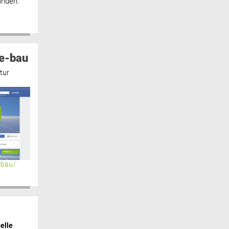
inden.“
n
e-bau
tur
ebau/
elle