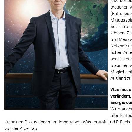
jetzt soll 
brauchen w
(Batteriesp
Mittagsspit
Solarstrom
können. Zu
und Messwe
Netzbetrie
hohen Ante
aber zu ge
brauchen w
Möglichkeit
Ausland zu l
Was muss s
verändern,
Energiewe
Wir brauch
aller Parte
ständigen Diskussionen um Importe von Wasserstoff und E-Fuels 
von der Arbeit ab. ‍