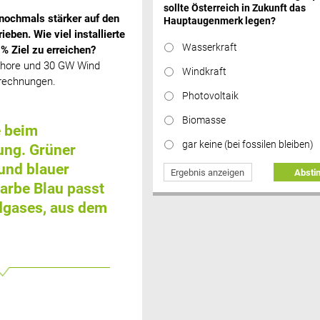
sollte Österreich in Zukunft das
nochmals stärker auf den
Hauptaugenmerk legen?
eben. Wie viel installierte
Wasserkraft
% Ziel zu erreichen?
nshore und 30 GW Wind
Windkraft
erechnungen.
Photovoltaik
Biomasse
e beim
gar keine (bei fossilen bleiben)
rung. Grüner
und blauer
Ergebnis anzeigen
Abst
Farbe Blau passt
rdgases, aus dem