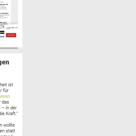
gen
eit ist
 für
lesen
r das
 – in der
ie Kraft.“
n wollte
n statt