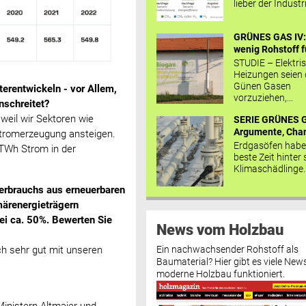
lieber der Industr
GRÜNES GAS IV: 
wenig Rohstoff fü
STUDIE – Elektri
Heizungen seien
Günen Gasen
terentwickeln - vor Allem,
vorzuziehen,...
nschreitet?
weil wir Sektoren wie
SERIE GRÜNES G
Argumente, Chan
Stromerzeugung ansteigen.
Erdgasöfen habe
 TWh Strom in der
beste Zeit hinter 
Klimaschädlinge..
erbrauchs aus erneuerbaren
märenergieträgern
bei ca. 50%. Bewerten Sie
News vom Holzbau
ch sehr gut mit unseren
Ein nachwachsender Rohstoff als
Baumaterial? Hier gibt es viele News
moderne Holzbau funktioniert.
inistern Altmaier und