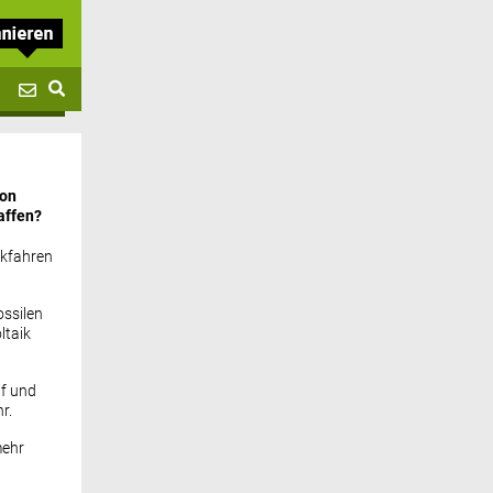
von
affen?
ckfahren
ssilen
ltaik
if und
r.
mehr