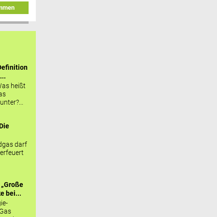
immen
efinition
...
as heißt
as
nter?...
Die
.
gas darf
erfeuert
 „Große
 bei...
ie-
 Gas