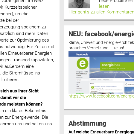
neue Produkte erf
es voran gehen. Im Netz
lesen
ir Kurzzeitspeicher
Hier geht’s zu allen Kommentare
eicher), um die
ze bei der
erzeugung speichern zu
NEU: facebook/energi
sätzlich sind mehr Daten
rte zur Optimierung des
Klima, Umwelt und Energie-Architek
bs notwendig. Für Zeiten mit
brauchen Vernetzung. Like us!
ilen Erneuerbarer Energien,
ringen Transportkapazitäten,
ir außerdem eine
, die Stromflüsse ins
imitieren. ‍
ich aus Ihrer Sicht
https://www.facebook.com/energi
 damit wir die
nde meistern können?
en ein klares Bekenntnis
ien zur Energiewende. Die
Abstimmung
lähmen uns und halten uns
Auf welche Erneuerbare Energiequ