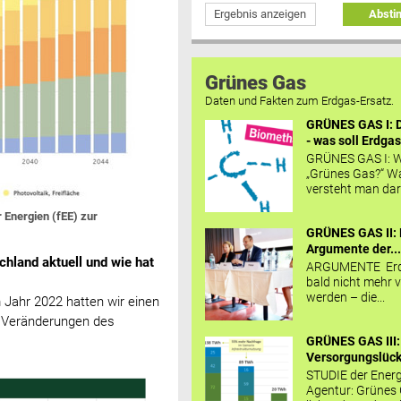
Ergebnis anzeigen
Abst
Grünes Gas
Daten und Fakten zum Erdgas-Ersatz.
GRÜNES GAS I: D
- was soll Erdgas
GRÜNES GAS I: W
„Grünes Gas?“ W
versteht man daru
r Energien (fEE) zur
GRÜNES GAS II: 
Argumente der..
schland aktuell und wie hat
ARGUMENTE Erd
bald nicht mehr v
werden – die...
m Jahr 2022 hatten wir einen
e Veränderungen des
GRÜNES GAS III:
Versorgungslücke
STUDIE der Energ
Agentur: Grünes