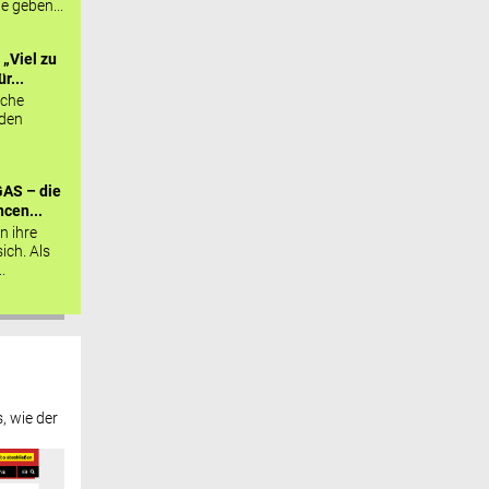
ie geben...
„Viel zu
r...
sche
 den
AS – die
cen...
n ihre
sich. Als
.
, wie der