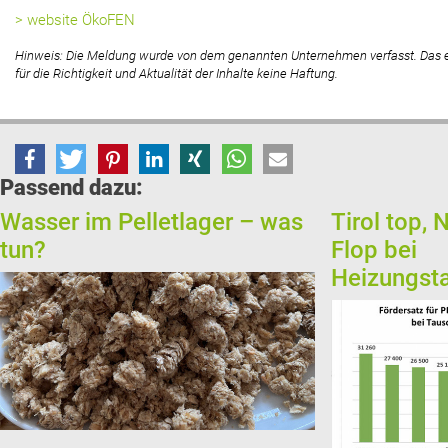
> website ÖkoFEN
Hinweis: Die Meldung wurde von dem genannten Unternehmen verfasst. Das
für die Richtigkeit und Aktualität der Inhalte keine Haftung.
Passend dazu:
Wasser im Pelletlager – was
Tirol top, 
tun?
Flop bei
Heizungst