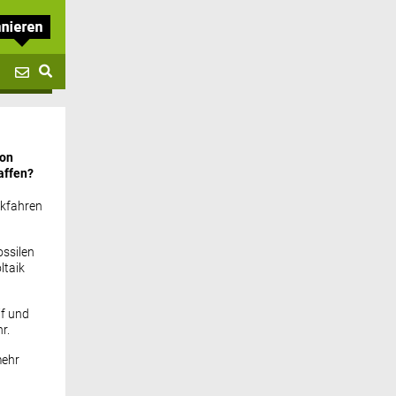
von
affen?
ckfahren
ssilen
ltaik
if und
r.
mehr