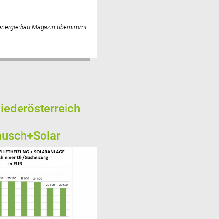
 energie:bau Magazin übernimmt
Niederösterreich
ausch+Solar