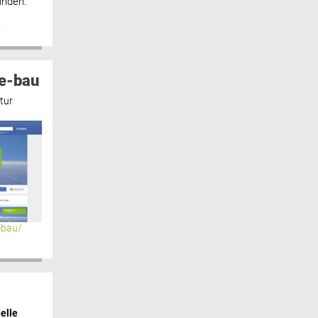
inden.“
n
e-bau
tur
ebau/
elle