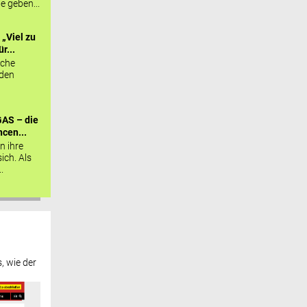
ie geben...
„Viel zu
r...
sche
 den
AS – die
cen...
n ihre
sich. Als
.
, wie der