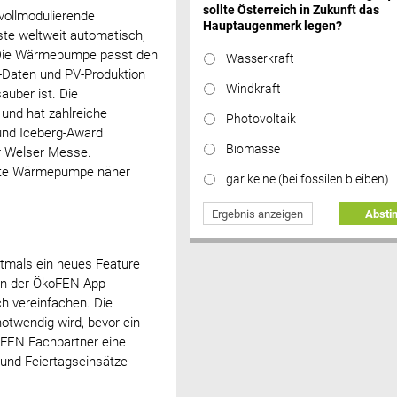
sollte Österreich in Zukunft das
vollmodulierende
Hauptaugenmerk legen?
te weltweit automatisch,
. Die Wärmepumpe passt den
Wasserkraft
-Daten und PV-Produktion
Windkraft
auber ist. Die
und hat zahlreiche
Photovoltaik
und Iceberg-Award
Biomasse
r Welser Messe.
hnete Wärmepumpe näher
gar keine (bei fossilen bleiben)
Ergebnis anzeigen
Abst
stmals ein neues Feature
 in der ÖkoFEN App
ch vereinfachen. Die
otwendig wird, bevor ein
oFEN Fachpartner eine
und Feiertagseinsätze