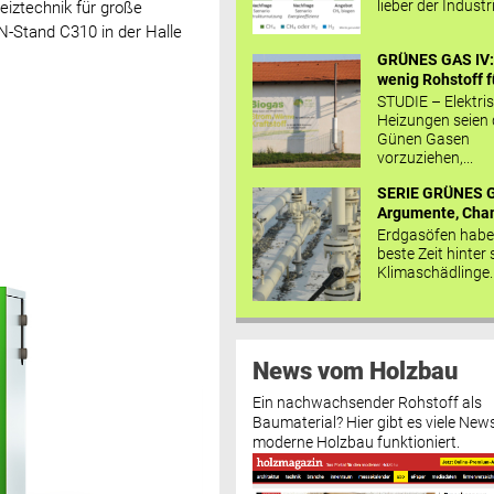
lieber der Industr
eiztechnik für große
-Stand C310 in der Halle
GRÜNES GAS IV: 
wenig Rohstoff fü
STUDIE – Elektri
Heizungen seien
Günen Gasen
vorzuziehen,...
SERIE GRÜNES G
Argumente, Chan
Erdgasöfen habe
beste Zeit hinter 
Klimaschädlinge..
News vom Holzbau
Ein nachwachsender Rohstoff als
Baumaterial? Hier gibt es viele News
moderne Holzbau funktioniert.