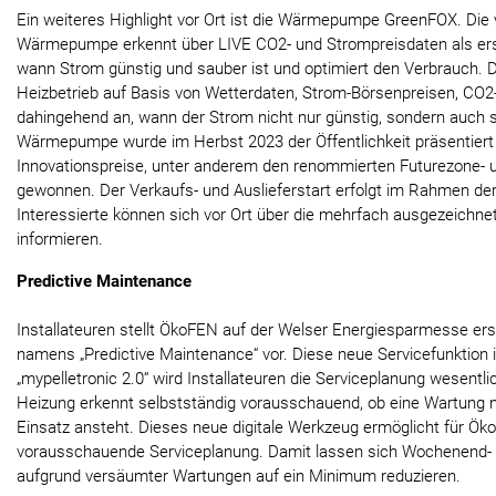
Ein weiteres Highlight vor Ort ist die Wärmepumpe GreenFOX. Die 
Wärmepumpe erkennt über LIVE CO2- und Strompreisdaten als ers
wann Strom günstig und sauber ist und optimiert den Verbrauch
Heizbetrieb auf Basis von Wetterdaten, Strom-Börsenpreisen, CO2
dahingehend an, wann der Strom nicht nur günstig, sondern auch s
Wärmepumpe wurde im Herbst 2023 der Öffentlichkeit präsentiert 
Innovationspreise, unter anderem den renommierten Futurezone- 
gewonnen. Der Verkaufs- und Auslieferstart erfolgt im Rahmen de
Interessierte können sich vor Ort über die mehrfach ausgezeic
informieren.
Predictive Maintenance
Installateuren stellt ÖkoFEN auf der Welser Energiesparmesse er
namens „Predictive Maintenance“ vor. Diese neue Servicefunktion
„mypelletronic 2.0“ wird Installateuren die Serviceplanung wesentli
Heizung erkennt selbstständig vorausschauend, ob eine Wartung n
Einsatz ansteht. Dieses neue digitale Werkzeug ermöglicht für Ök
vorausschauende Serviceplanung. Damit lassen sich Wochenend- 
aufgrund versäumter Wartungen auf ein Minimum reduzieren.