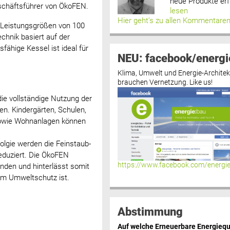
neue Produkte erf
eschäftsführer von ÖkoFEN.
lesen
Hier geht’s zu allen Kommentare
en Leistungsgrößen von 100
chnik basiert auf der
ähige Kessel ist ideal für
NEU: facebook/energi
Klima, Umwelt und Energie-Architek
brauchen Vernetzung. Like us!
ie vollständige Nutzung der
n. Kindergärten, Schulen,
sowie Wohnanlagen können
olgie werden die Feinstaub-
eduziert. Die ÖkoFEN
https://www.facebook.com/energi
nden und hinterlässt somit
um Umweltschutz ist.
Abstimmung
Auf welche Erneuerbare Energiequ