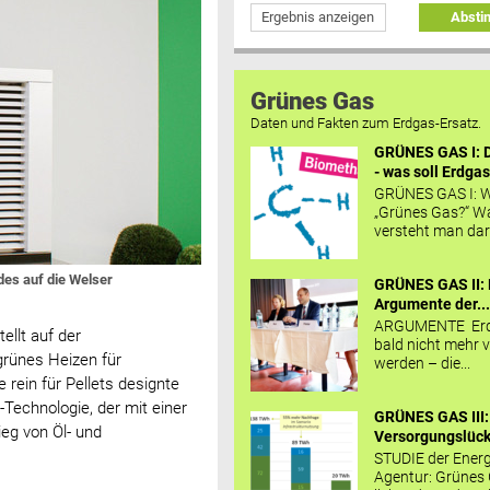
Ergebnis anzeigen
Abst
Grünes Gas
Daten und Fakten zum Erdgas-Ersatz.
GRÜNES GAS I: D
- was soll Erdgas
GRÜNES GAS I: W
„Grünes Gas?“ W
versteht man daru
es auf die Welser
GRÜNES GAS II: 
Argumente der..
ARGUMENTE Erd
ellt auf der
bald nicht mehr v
grünes Heizen für
werden – die...
rein für Pellets designte
Technologie, der mit einer
GRÜNES GAS III:
eg von Öl- und
Versorgungslücke
STUDIE der Energ
Agentur: Grünes