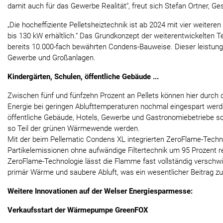
damit auch für das Gewerbe Realität“, freut sich Stefan Ortner, G
„Die hocheffiziente Pelletsheiztechnik ist ab 2024 mit vier weiter
bis 130 kW erhältlich.“ Das Grundkonzept der weiterentwickelten Te
bereits 10.000-fach bewährten Condens-Bauweise. Dieser leistungsf
Gewerbe und Großanlagen.
Kindergärten, Schulen, öffentliche Gebäude ...
Zwischen fünf und fünfzehn Prozent an Pellets können hier durch d
Energie bei geringen Ablufttemperaturen nochmal eingespart werde
öffentliche Gebäude, Hotels, Gewerbe und Gastronomiebetriebe 
so Teil der grünen Wärmewende werden.
Mit der beim Pellematic Condens XL integrierten ZeroFlame-Techn
Partikelemissionen ohne aufwändige Filtertechnik um 95 Prozent r
ZeroFlame-Technologie lässt die Flamme fast vollständig verschwi
primär Wärme und saubere Abluft, was ein wesentlicher Beitrag z
Weitere Innovationen auf der Welser Energiesparmesse:
Verkaufsstart der Wärmepumpe GreenFOX