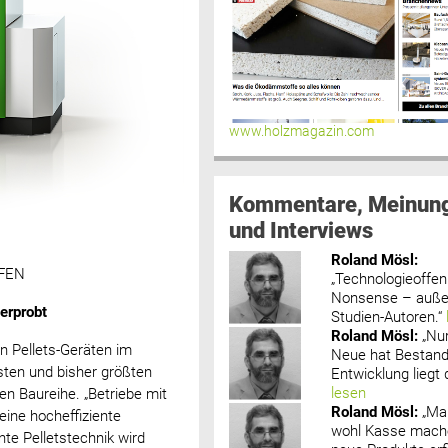
www.holzmagazin.com
Kommentare, Meinun
und Interviews
Roland Mösl
:
oFEN
„Technologieoffenh
Nonsense – außer
erprobt
Studien-Autoren.“
Roland Mösl
:
„Nu
n Pellets-Geräten im
Neue hat Bestand
ten und bisher größten
Entwicklung liegt d
lesen
en Baureihe. „Betriebe mit
Roland Mösl
:
„Ma
ne hocheffiziente
wohl Kasse mache
nte Pelletstechnik wird