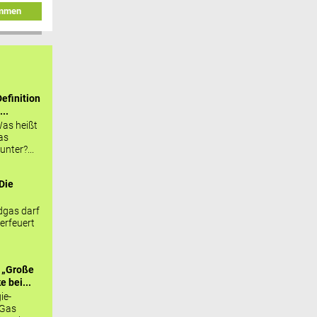
immen
efinition
...
as heißt
as
nter?...
Die
.
gas darf
erfeuert
 „Große
 bei...
ie-
 Gas