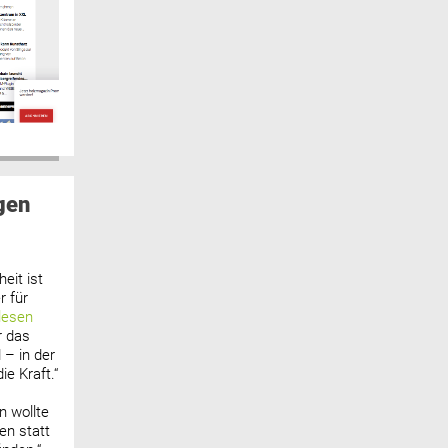
gen
eit ist
 für
lesen
r das
 – in der
ie Kraft.“
n wollte
n statt