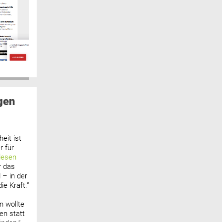
gen
eit ist
 für
lesen
r das
 – in der
ie Kraft.“
n wollte
n statt