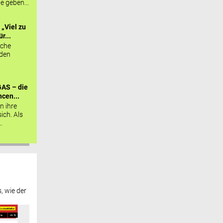
ie geben...
„Viel zu
r...
sche
 den
AS – die
cen...
n ihre
sich. Als
.
, wie der