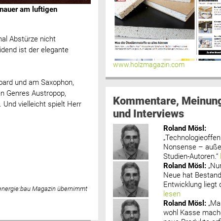
nnauer am luftigen
al Abstürze nicht
dend ist der elegante
www.holzmagazin.com
yboard und am Saxophon,
n Genres Austropop,
Kommentare, Meinun
Und vielleicht spielt Herr
und Interviews
Roland Mösl
:
„Technologieoffenh
Nonsense – außer
Studien-Autoren.“
Roland Mösl
:
„Nu
Neue hat Bestand
Entwicklung liegt d
 energie:bau Magazin übernimmt
lesen
Roland Mösl
:
„Ma
wohl Kasse mache