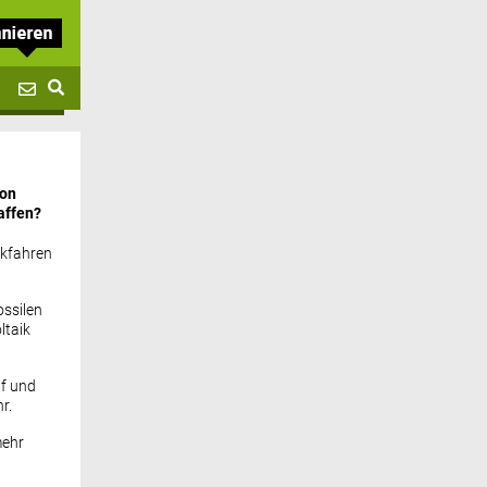
von
affen?
ckfahren
ssilen
ltaik
if und
r.
mehr