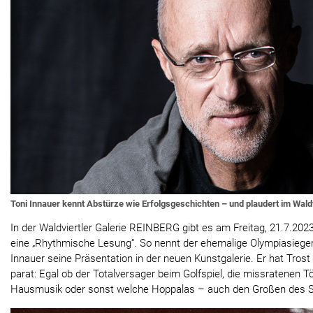
Toni Innauer kennt Abstürze wie Erfolgsgeschichten – und plaudert im Wal
In der Waldviertler Galerie REINBERG gibt es am Freitag, 21.7.202
eine „Rhythmische Lesung“. So nennt der ehemalige Olympiasieger 
Innauer seine Präsentation in der neuen Kunstgalerie. Er hat Trost
parat: Egal ob der Totalversager beim Golfspiel, die missratenen 
Hausmusik oder sonst welche Hoppalas – auch den Großen des Sp