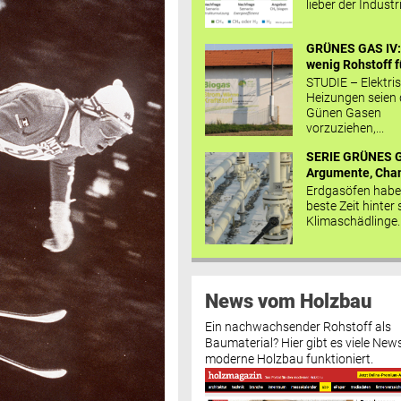
lieber der Industr
GRÜNES GAS IV: 
wenig Rohstoff fü
STUDIE – Elektri
Heizungen seien
Günen Gasen
vorzuziehen,...
SERIE GRÜNES G
Argumente, Chan
Erdgasöfen habe
beste Zeit hinter 
Klimaschädlinge..
News vom Holzbau
Ein nachwachsender Rohstoff als
Baumaterial? Hier gibt es viele News
moderne Holzbau funktioniert.