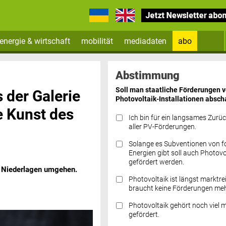
energie & wirtschaft
mobilität
mediadaten
abo
Zum Newsletter anmelden
Abstimmung
Soll man staatliche Förderungen 
 der Galerie
Photovoltaik-Installationen absch
e Kunst des
Ich bin für ein langsames Zurü
aller PV-Förderungen.
Solange es Subventionen von fo
Datenschutz FAQs
Energien gibt soll auch Photovo
gefördert werden.
d Niederlagen umgehen.
Photovoltaik ist längst marktre
braucht keine Förderungen meh
Photovoltaik gehört noch viel 
gefördert.