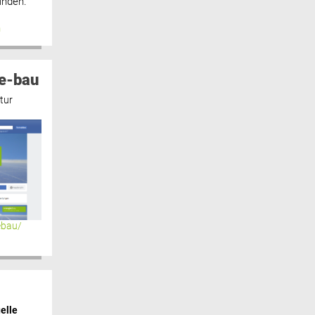
inden.“
n
e-bau
tur
ebau/
elle