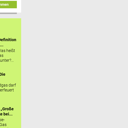
immen
efinition
...
as heißt
as
nter?...
Die
.
gas darf
erfeuert
 „Große
 bei...
ie-
 Gas