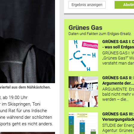
Ergebnis anzeigen
Abst
Grünes Gas
Daten und Fakten zum Erdgas-Ersatz.
GRÜNES GAS I: D
- was soll Erdgas
GRÜNES GAS I: W
„Grünes Gas?“ W
versteht man daru
GRÜNES GAS II: 
Argumente der..
dviertel aus dem Nähkästchen.
ARGUMENTE Erd
bald nicht mehr v
3, ab 19.00 Uhr
werden – die...
im Skispringen, Toni
 und Rat für uns Irdische
GRÜNES GAS III:
Töne während der schlichten
Versorgungslücke
orts geht es nicht anders.
STUDIE der Energ
Agentur: Grünes