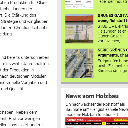
lieber der Industr
chen Produktion für Glas-
ntscheidungen der
rt. Die Stärkung des
GRÜNES GAS IV: 
wenig Rohstoff fü
 Strategie und wir glauben
STUDIE – Elektri
äutert Christian Laibacher,
Heizungen seien
eidung.
Günen Gasen
vorzuziehen,...
SERIE GRÜNES G
Argumente, Chan
ind bereits unterschrieben
Erdgasöfen habe
 die zweite Jahreshälfte in
beste Zeit hinter 
t der Produktion in
Klimaschädlinge..
 nach deutschen Modulen.
 individuelle Vorgaben und
 und Qualität.
News vom Holzbau
Ein nachwachsender Rohstoff als
Baumaterial? Hier gibt es viele News
att haben. Neben dem
moderne Holzbau funktioniert.
ant. Erst vor wenigen
er klassifiziert und mit