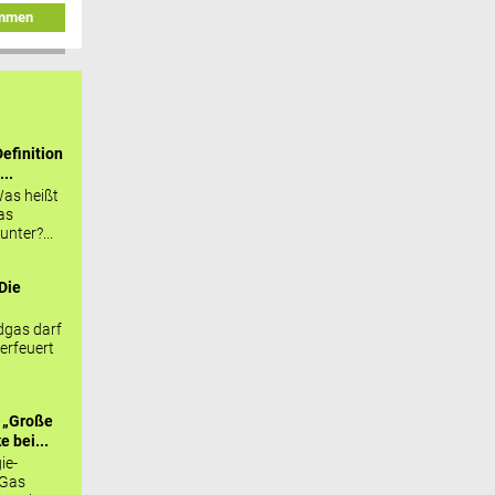
immen
efinition
...
as heißt
as
nter?...
Die
.
gas darf
erfeuert
 „Große
 bei...
ie-
 Gas