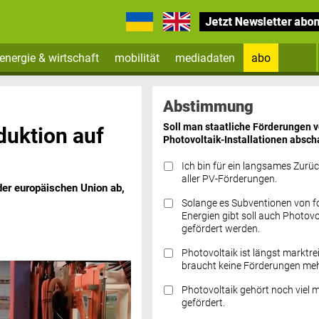
energie & wirtschaft
mobilität
mediadaten
abo
Zum Newsletter anmelden
Abstimmung
Soll man staatliche Förderungen 
duktion auf
Photovoltaik-Installationen absch
Ich bin für ein langsames Zurü
aller PV-Förderungen.
der europäischen Union ab,
Solange es Subventionen von fo
Datenschutz FAQs
Energien gibt soll auch Photovo
gefördert werden.
Photovoltaik ist längst marktre
braucht keine Förderungen meh
Photovoltaik gehört noch viel 
gefördert.