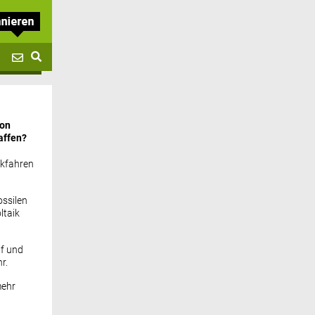
von
affen?
ckfahren
ssilen
ltaik
if und
r.
mehr