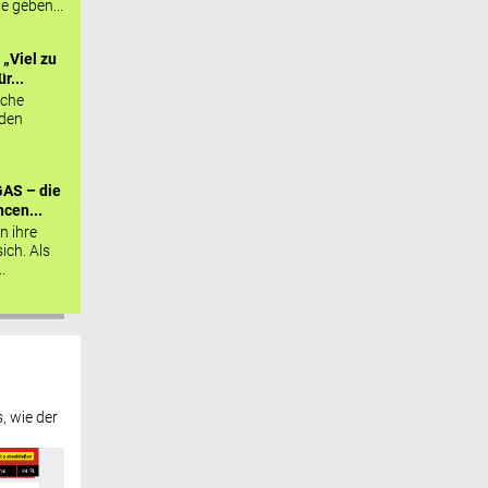
ie geben...
„Viel zu
r...
sche
 den
AS – die
cen...
n ihre
sich. Als
.
, wie der