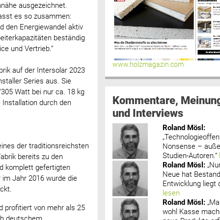
nnähe ausgezeichnet.
 fasst es so zusammen:
d den Energiewandel aktiv
eiterkapazitäten beständig
ce und Vertrieb.“
www.holzmagazin.com
rik auf der Intersolar 2023
taller Series aus. Sie
305 Watt bei nur ca. 18 kg
Kommentare, Meinun
 Installation durch den
und Interviews
Roland Mösl
:
„Technologieoffenh
ines der traditionsreichsten
Nonsense – außer
Studien-Autoren.“
brik bereits zu den
Roland Mösl
:
„Nu
d komplett gefertigten
Neue hat Bestand
 im Jahr 2016 wurde die
Entwicklung liegt d
ckt.
lesen
Roland Mösl
:
„Ma
 profitiert von mehr als 25
wohl Kasse mache
ach deutschem