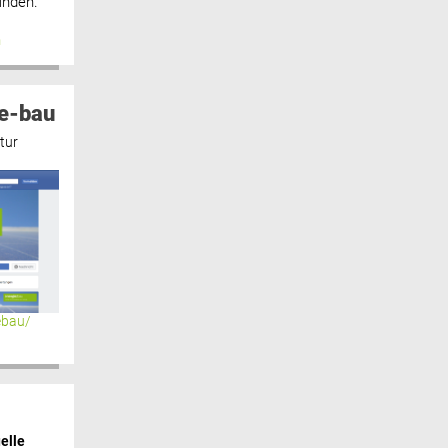
inden.“
n
e-bau
tur
ebau/
elle