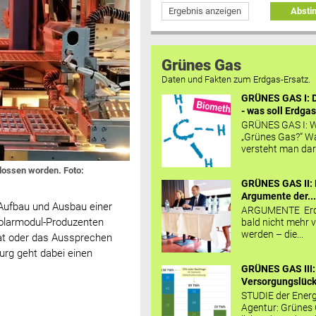
Ergebnis anzeigen
Abst
Grünes Gas
Daten und Fakten zum Erdgas-Ersatz.
GRÜNES GAS I: D
- was soll Erdgas
GRÜNES GAS I: W
„Grünes Gas?“ W
versteht man daru
hlossen worden. Foto:
GRÜNES GAS II: 
Argumente der..
 Aufbau und Ausbau einer
ARGUMENTE Erd
Solarmodul-Produzenten
bald nicht mehr v
werden – die...
aat oder das Aussprechen
urg geht dabei einen
GRÜNES GAS III:
Versorgungslücke
STUDIE der Energ
Agentur: Grünes