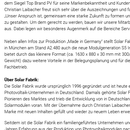
dem Siegel Top Brand PV für seine Markenbekanntheit und Kunde
Christian Laibacher freut sich sehr über die Auszeichnungen und
„Unser Anspruch ist, gemeinsam eine starke Zukunft zu formen un
zu gestalten. Um dem gerecht zu werden, bauen wir unsere Mitarb
aus. Dabei legen wir besonderes Augenmerk auf die Bereiche Servi
Neben allen Infos zur Produktion „Made in Germany“ stellt Solar Fab
in München am Stand A2.480 auch die neue Modulgeneration S5 Ins
bietet durch das kleinere Format (ca. 1630 x 880 x 30 mm mit 300/
Gewicht) dazu weitere Vorteile in der Belegungsplanung und für die
Fachbetrieb.
Über Solar Fabrik:
Die Solar Fabrik wurde ursprünglich 1996 gegründet und ist heute e
Photovoltaik-Unternehmen in Deutschland. Damals gehörte Solar Fa
Pionieren des Marktes und trieb die Entwicklung von in Deutschlan
Solarmodulen voran. Mit der Übernahme durch Christian Laibacher
Marke mit neuen Inhalten gefüllt und wieder zu neuem Leben erwe
Seitdem ist die Solar Fabrik ein familiengeführtes Unternehmen und
Jahren Erfahrung aus der Produktion von Photovoltaikmodulen n