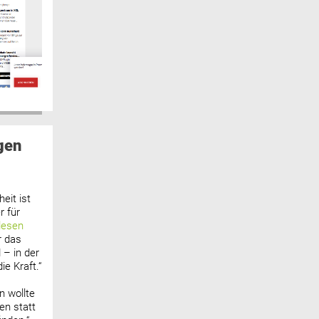
gen
eit ist
 für
lesen
r das
 – in der
ie Kraft.“
n wollte
n statt