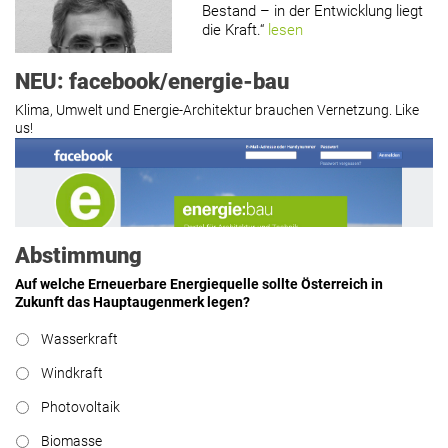
Bestand – in der Entwicklung liegt
die Kraft.“
lesen
NEU: facebook/energie-bau
Klima, Umwelt und Energie-Architektur brauchen Vernetzung. Like
us!
Roland Mösl
:
„Man wollte wohl
Kasse machen statt neue Produkte
erfinden.“
lesen
Abstimmung
Auf welche Erneuerbare Energiequelle sollte Österreich in
Zukunft das Hauptaugenmerk legen?
Hier geht’s zu allen Kommentaren
Wasserkraft
https://www.facebook.com/energiebau/
Windkraft
Photovoltaik
Biomasse