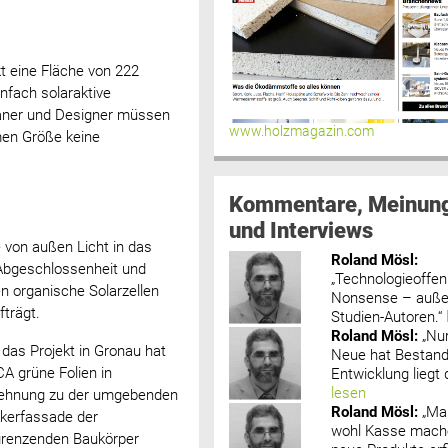
 eine Fläche von 222
infach solaraktive
aner und Designer müssen
www.holzmagazin.com
men Größe keine
Kommentare, Meinun
und Interviews
von außen Licht in das
Roland Mösl
:
 Abgeschlossenheit und
„Technologieoffenh
n organische Solarzellen
Nonsense – außer
fträgt.
Studien-Autoren.“
Roland Mösl
:
„Nu
 das Projekt in Gronau hat
Neue hat Bestand
A grüne Folien in
Entwicklung liegt d
lesen
ehnung zu der umgebenden
Roland Mösl
:
„Ma
nkerfassade der
wohl Kasse mache
renzenden Baukörper