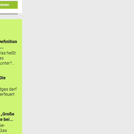
immen
efinition
...
as heißt
as
nter?...
Die
.
gas darf
erfeuert
 „Große
 bei...
ie-
 Gas