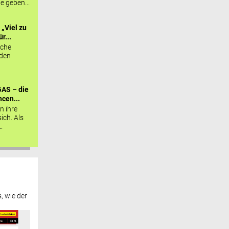
ie geben...
„Viel zu
r...
sche
 den
AS – die
cen...
n ihre
sich. Als
.
, wie der