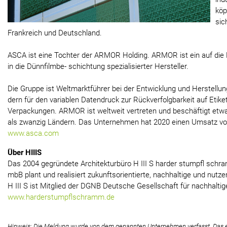
köp
sic
Frankreich und Deutschland.
ASCA ist eine Tochter der ARMOR Holding. ARMOR ist ein auf die 
in die Dünnfilmbe- schichtung spezialisierter Hersteller.
Die Gruppe ist Weltmarktführer bei der Entwicklung und Herstellu
dern für den variablen Datendruck zur Rückverfolgbarkeit auf Etiket
Verpackungen. ARMOR ist weltweit vertreten und beschäftigt etwa
als zwanzig Ländern. Das Unternehmen hat 2020 einen Umsatz von
www.asca.com
Über HIIIS
Das 2004 gegründete Architekturbüro H III S harder stumpfl schra
mbB plant und realisiert zukunftsorientierte, nachhaltige und nutze
H III S ist Mitglied der DGNB Deutsche Gesellschaft für nachhalti
www.harderstumpflschramm.de
Hinweis: Die Meldung wurde von dem genannten Unternehmen verfasst. Das