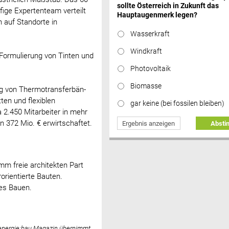
sollte Österreich in Zukunft das
fige Expertenteam verteilt
Hauptaugenmerk legen?
h auf Standorte in
Wasserkraft
Windkraft
Formulierung von Tinten und
Photovoltaik
Biomasse
ng von Thermotransferbän-
ten und flexiblen
gar keine (bei fossilen bleiben)
 2.450 Mitarbeiter in mehr
 372 Mio. € erwirtschaftet.
Ergebnis anzeigen
Abst
mm freie architekten Part
rorientierte Bauten.
ges Bauen.
 energie:bau Magazin übernimmt