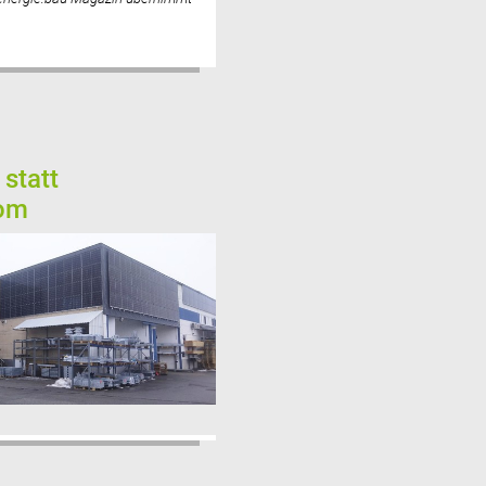
 statt
rom