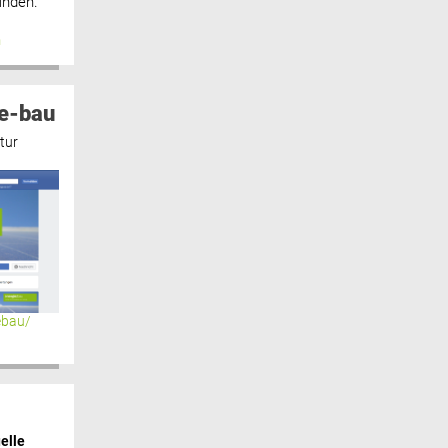
inden.“
n
e-bau
tur
ebau/
elle