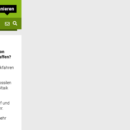
von
affen?
ckfahren
ssilen
ltaik
if und
r.
mehr