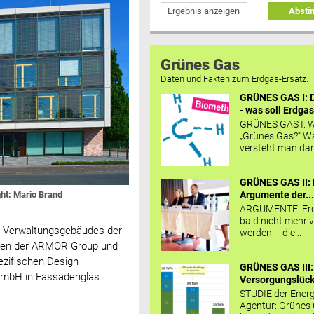
Ergebnis anzeigen
Abst
Grünes Gas
Daten und Fakten zum Erdgas-Ersatz.
GRÜNES GAS I: D
- was soll Erdgas
GRÜNES GAS I: W
„Grünes Gas?“ W
versteht man daru
GRÜNES GAS II: 
ht: Mario Brand
Argumente der..
ARGUMENTE Erd
bald nicht mehr v
n Verwaltungsgebäudes der
werden – die...
men der ARMOR Group und
ezifischen Design
GRÜNES GAS III:
 GmbH in Fassadenglas
Versorgungslücke
STUDIE der Energ
Agentur: Grünes