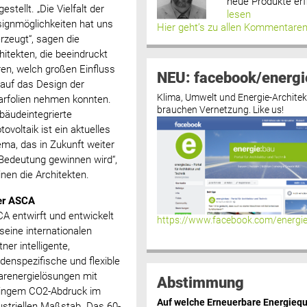
neue Produkte erf
gestellt. „Die Vielfalt der
lesen
ignmöglichkeiten hat uns
Hier geht’s zu allen Kommentare
rzeugt“, sagen die
hitekten, die beeindruckt
en, welch großen Einfluss
NEU: facebook/energi
 auf das Design der
Klima, Umwelt und Energie-Architek
arfolien nehmen konnten.
brauchen Vernetzung. Like us!
bäudeintegrierte
tovoltaik ist ein aktuelles
ma, das in Zukunft weiter
Bedeutung gewinnen wird“,
nen die Architekten.
er ASCA
A entwirft und entwickelt
https://www.facebook.com/energi
 seine internationalen
tner intelligente,
denspezifische und flexible
arenergielösungen mit
Abstimmung
ingem CO2-Abdruck im
Auf welche Erneuerbare Energiequ
ustriellen Maßstab. Das 60-