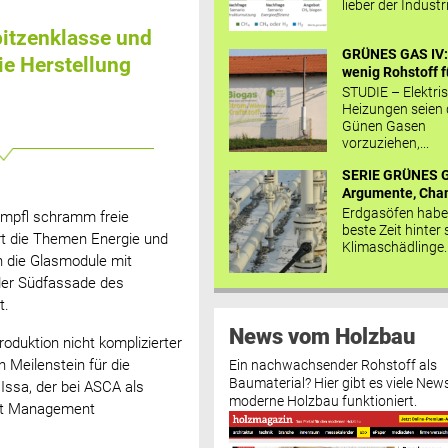
lieber der Industr
pitzenklasse und
GRÜNES GAS IV: 
ie Herstellung
wenig Rohstoff fü
STUDIE – Elektri
Heizungen seien
Günen Gasen
vorzuziehen,...
SERIE GRÜNES G
Argumente, Chan
Erdgasöfen habe
tumpfl schramm freie
beste Zeit hinter 
ert die Themen Energie und
Klimaschädlinge..
en die Glasmodule mit
 der Südfassade des
t.
News vom Holzbau
roduktion nicht komplizierter
n Meilenstein für die
Ein nachwachsender Rohstoff als
Baumaterial? Hier gibt es viele News
Issa, der bei ASCA als
moderne Holzbau funktioniert.
ect Management