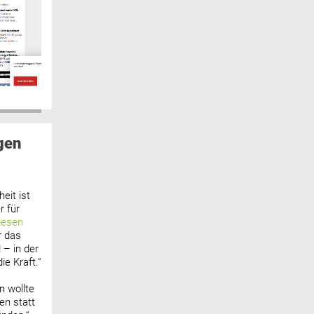
gen
eit ist
 für
lesen
r das
 – in der
ie Kraft.“
n wollte
n statt