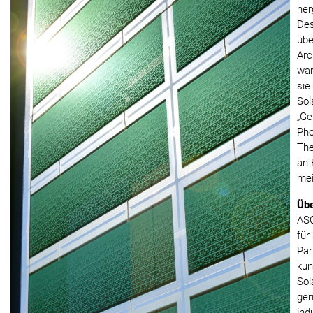
her
Des
übe
Arc
war
sie
Sol
„Ge
Pho
The
an 
mei
Üb
ASC
für
Par
kun
Sol
ger
ind