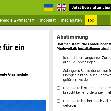
energie & wirtschaft
mobilität
mediadaten
abo
Zum Newsletter anmelden
Abstimmung
Soll man staatliche Förderungen 
 für ein
Photovoltaik-Installationen absch
Ich bin für ein langsames Zurü
aller PV-Förderungen.
Solange es Subventionen von fo
rente Glasmodule
Datenschutz FAQs
Energien gibt soll auch Photovo
gefördert werden.
Photovoltaik ist längst marktre
braucht keine Förderungen meh
Photovoltaik gehört noch viel 
gefördert.