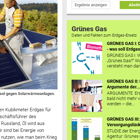
Ergebnis anzeigen
Abst
Grünes Gas
Daten und Fakten zum Erdgas-Ersatz.
GRÜNES GAS I: D
- was soll Erdgas
GRÜNES GAS I: W
„Grünes Gas?“ W
versteht man daru
GRÜNES GAS II: 
Argumente der..
ARGUMENTE Erd
ssel gegen Solarwärmeanlagen.
bald nicht mehr v
werden – die...
onen Kubikmeter Erdgas für
schäftsführer des
GRÜNES GAS III:
Russland, Öl wird aus
Versorgungslücke
r sind bei Energie von
STUDIE der Energ
Agentur: Grünes
 nutzen, wie man beim Krieg