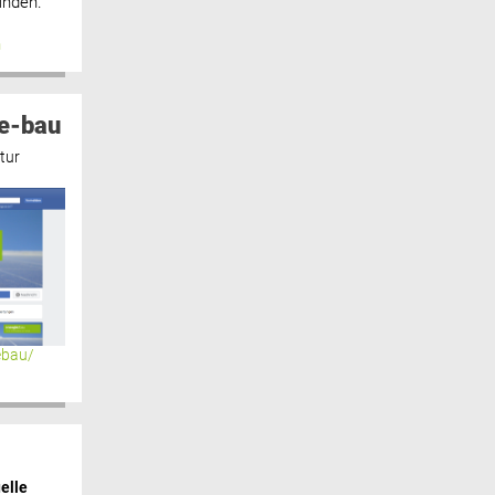
inden.“
n
e-bau
tur
ebau/
elle