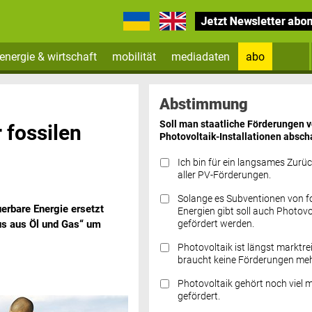
energie & wirtschaft
mobilität
mediadaten
abo
Zum Newsletter anmelden
Abstimmung
Soll man staatliche Förderungen 
 fossilen
Photovoltaik-Installationen absch
Ich bin für ein langsames Zurü
aller PV-Förderungen.
Solange es Subventionen von fo
erbare Energie ersetzt
Datenschutz FAQs
Energien gibt soll auch Photovo
gefördert werden.
aus aus Öl und Gas“ um
Photovoltaik ist längst marktre
braucht keine Förderungen meh
Photovoltaik gehört noch viel 
gefördert.