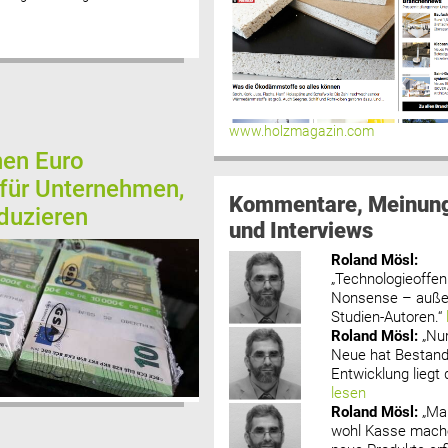
www.holzmagazin.com
nen Euro
für Unternehmen,
Kommentare, Meinun
duzieren
und Interviews
Roland Mösl
:
„Technologieoffenh
Nonsense – außer
Studien-Autoren.“
Roland Mösl
:
„Nu
Neue hat Bestand
Entwicklung liegt d
lesen
Roland Mösl
:
„Ma
wohl Kasse mache