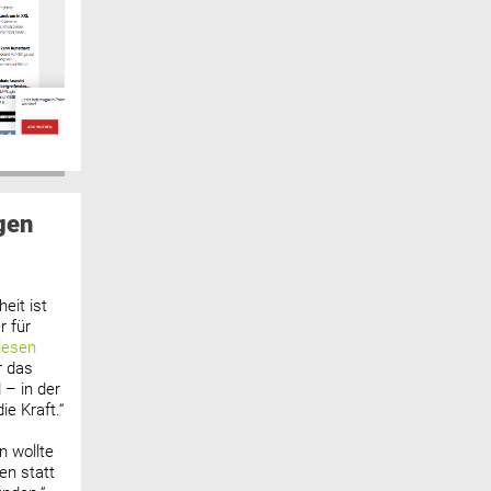
gen
eit ist
 für
lesen
r das
 – in der
ie Kraft.“
n wollte
n statt