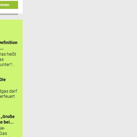
immen
efinition
...
as heißt
as
nter?...
Die
.
gas darf
erfeuert
 „Große
 bei...
ie-
 Gas