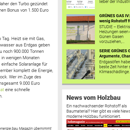
lieber der Industr
 daher den Turbo gezündet
inen Bonus von 1.500 Euro
GRÜNES GAS IV: 
wenig Rohstoff fü
STUDIE – Elektri
Heizungen seien
Günen Gasen
 Tag. Heizt sie mit Gas,
vorzuziehen,...
armwasser aus Erdgas geben
SERIE GRÜNES G
azu noch 900.000 Tonnen
Argumente, Chan
e in wenigen Monaten
Erdgasöfen habe
 einfache Solaranlage für
beste Zeit hinter 
tember komplett die Energie,
Klimaschädlinge..
tock. Wer im Zuge des
 insgesamt 9.000 Euro
at
eine schnelle
n.
News vom Holzbau
Ein nachwachsender Rohstoff als
Baumaterial? Hier gibt es viele News
moderne Holzbau funktioniert.
 energie:bau Magazin übernimmt