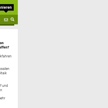
von
affen?
ckfahren
ssilen
ltaik
if und
r.
mehr