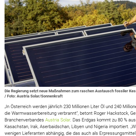
Die Regierung setzt neue Maßnahmen zum raschen Austausch fossiler Ke
/ Foto: Austria Solar/Sonnenkraft
„In Österreich werden jährlich 230 Millionen Liter Öl und 240 Milli
die Warmwasserbereitung verbrannt“, betont Roger Hackstock, Ge
Branchenverbandes
Austria Solar
. Das Erdgas kommt zu 80 % aus 
Kasachstan, Irak, Aserbaidschan, Libyen und Nigeria importiert. „Wi
wenigen Lieferanten abhängig, die das auch als Erpressungsmittel