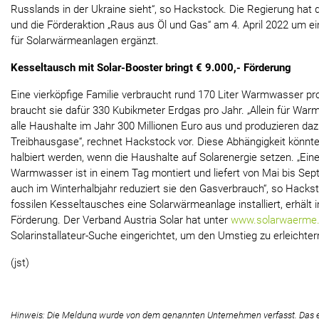
Russlands in der Ukraine sieht“, so Hackstock. Die Regierung hat
und die Förderaktion „Raus aus Öl und Gas“ am 4. April 2022 um e
für Solarwärmeanlagen ergänzt.
Kesseltausch mit Solar-Booster bringt € 9.000,- Förderung
Eine vierköpfige Familie verbraucht rund 170 Liter Warmwasser pro
braucht sie dafür 330 Kubikmeter Erdgas pro Jahr. „Allein für W
alle Haushalte im Jahr 300 Millionen Euro aus und produzieren d
Treibhausgase“, rechnet Hackstock vor. Diese Abhängigkeit könnt
halbiert werden, wenn die Haushalte auf Solarenergie setzen. „Eine
Warmwasser ist in einem Tag montiert und liefert von Mai bis Sep
auch im Winterhalbjahr reduziert sie den Gasverbrauch“, so Hacks
fossilen Kesseltausches eine Solarwärmeanlage installiert, erhält
Förderung. Der Verband Austria Solar hat unter
www.solarwaerme.
Solarinstallateur-Suche eingerichtet, um den Umstieg zu erleichter
(jst)
Hinweis: Die Meldung wurde von dem genannten Unternehmen verfasst. Das