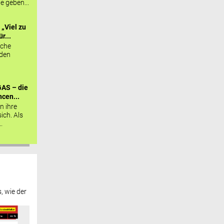
ie geben...
„Viel zu
r...
sche
 den
AS – die
cen...
n ihre
sich. Als
.
, wie der