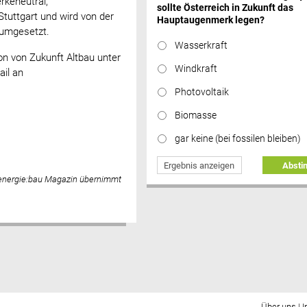
keneutral,
sollte Österreich in Zukunft das
Stuttgart und wird von der
Hauptaugenmerk legen?
umgesetzt.
Wasserkraft
on von Zukunft Altbau unter
Windkraft
ail an
Photovoltaik
Biomasse
gar keine (bei fossilen bleiben)
Ergebnis anzeigen
Abst
 energie:bau Magazin übernimmt
Über uns
|