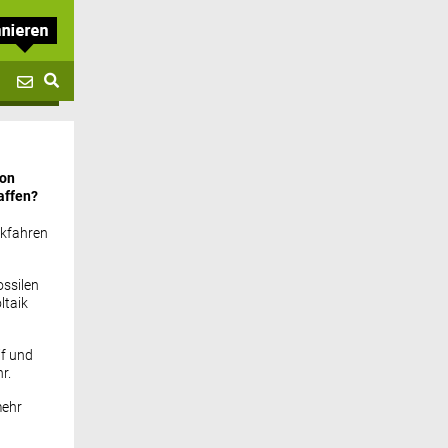
von
affen?
ckfahren
ssilen
ltaik
if und
r.
mehr