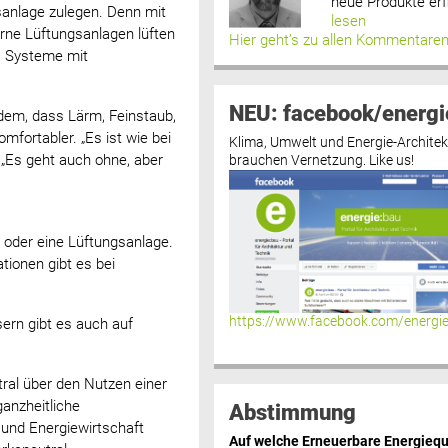
neue Produkte erf
sanlage zulegen. Denn mit
lesen
erne Lüftungsanlagen lüften
Hier geht’s zu allen Kommentare
. Systeme mit
NEU: facebook/energi
dem, dass Lärm, Feinstaub,
fortabler. „Es ist wie bei
Klima, Umwelt und Energie-Architek
 „Es geht auch ohne, aber
brauchen Vernetzung. Like us!
 oder eine Lüftungsanlage.
ionen gibt es bei
https://www.facebook.com/energi
ern gibt es auch auf
ral über den Nutzen einer
ganzheitliche
Abstimmung
und Energiewirtschaft
Auf welche Erneuerbare Energiequ