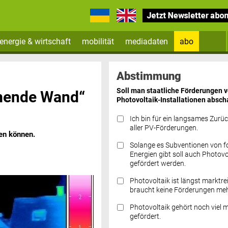
energie & wirtschaft
mobilität
mediadaten
abo
Zum Newsletter anmelden
Abstimmung
Soll man staatliche Förderungen 
mende Wand“
Photovoltaik-Installationen absch
Ich bin für ein langsames Zurü
aller PV-Förderungen.
en können.
Solange es Subventionen von fo
Datenschutz FAQs
Energien gibt soll auch Photovo
gefördert werden.
Photovoltaik ist längst marktre
braucht keine Förderungen meh
Photovoltaik gehört noch viel 
gefördert.