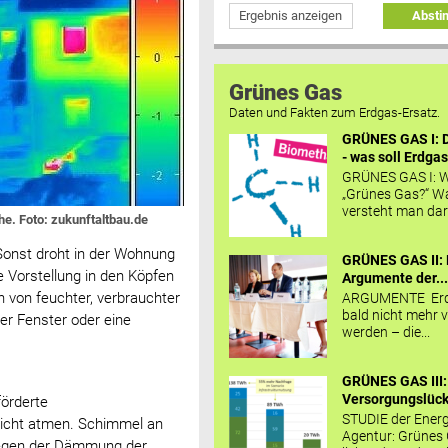
Ergebnis anzeigen
Abst
Grünes Gas
Daten und Fakten zum Erdgas-Ersatz.
GRÜNES GAS I: D
- was soll Erdgas
GRÜNES GAS I: W
„Grünes Gas?“ W
versteht man daru
he. Foto: zukunftaltbau.de
onst droht in der Wohnung
GRÜNES GAS II: 
e Vorstellung in den Köpfen
Argumente der..
von feuchter, verbrauchter
ARGUMENTE Erd
bald nicht mehr v
er Fenster oder eine
werden – die...
GRÜNES GAS III:
Versorgungslücke
örderte
STUDIE der Energ
nicht atmen. Schimmel an
Agentur: Grünes
 wegen der Dämmung der