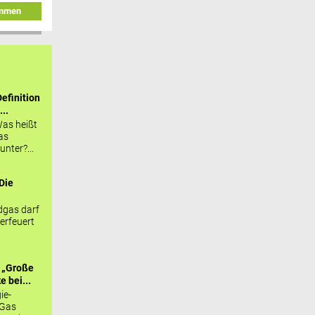
immen
efinition
...
as heißt
as
nter?...
Die
.
gas darf
erfeuert
 „Große
 bei...
ie-
 Gas