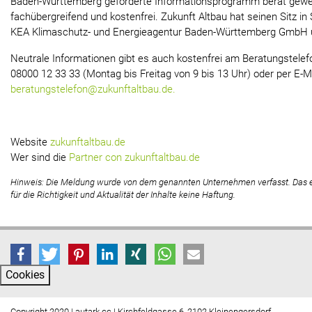
Baden-Württemberg geförderte Informationsprogramm berät gewer
fachübergreifend und kostenfrei. Zukunft Altbau hat seinen Sitz in 
KEA Klimaschutz- und Energieagentur Baden-Württemberg GmbH 
Neutrale Informationen gibt es auch kostenfrei am Beratungstelef
08000 12 33 33 (Montag bis Freitag von 9 bis 13 Uhr) oder per E-M
beratungstelefon@zukunftaltbau.de.
Website
zukunftaltbau.de
Wer sind die
Partner con zukunftaltbau.de
Hinweis: Die Meldung wurde von dem genannten Unternehmen verfasst. Das
für die Richtigkeit und Aktualität der Inhalte keine Haftung.
Cookies
Copyright 2020 | autark.cc | Kirchfeldgasse 6, 2102 Kleinengersdorf