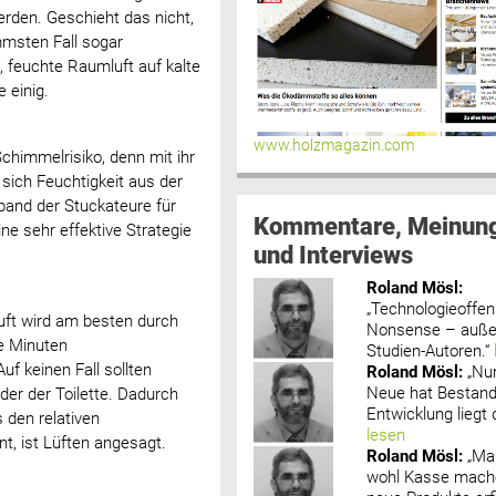
erden. Geschieht das nicht,
mmsten Fall sogar
 feuchte Raumluft auf kalte
e einig.
www.holzmagazin.com
immelrisiko, denn mit ihr
sich Feuchtigkeit aus der
band der Stuckateure für
Kommentare, Meinun
 sehr effektive Strategie
und Interviews
Roland Mösl
:
„Technologieoffenh
uft wird am besten durch
Nonsense – außer
ge Minuten
Studien-Autoren.“
f keinen Fall sollten
Roland Mösl
:
„Nu
Neue hat Bestand
der der Toilette. Dadurch
Entwicklung liegt d
 den relativen
lesen
nt, ist Lüften angesagt.
Roland Mösl
:
„Ma
wohl Kasse mache