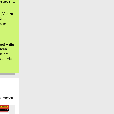
ie geben...
„Viel zu
r...
sche
 den
AS – die
cen...
n ihre
sich. Als
.
, wie der