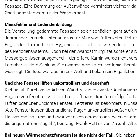
Fassade. Eine Dämmung der Außenwände vermindert vielmehr das 
Oberflächentemperatur der Wand erhöht.
Messfehler und Ledendenbildung
Die Vorstellung, gedämmte Fassaden seien schädlich, geht auf e
Jahrhundert zurück. Unterlaufen ist er Max von Pettenkofer. Petten
Begründer der modernen Hygiene und schuf eine wesentliche Grun
des Periodensystems. Doch bei der „Wandatmung“ täuschte er sic
Messergebnissen ausgehend – der offene Kamin wurde nicht ver
Forscher zu dem Schluss, Steinwände seien atmungsfähig. Bereits 
widerlegt. Die Idee war aber in der Welt und bekam ein Eigenleben.
Undichte Fenster lüften unkontrolliert und dauerhaft
Richtig ist: Durch keine Art von Wand ist ein relevanter Austausch 
Abgabe von feuchter, verbrauchter Luft nach draußen erfolgt fast 
Lüften oder über undichte Fenster. Letzteres ist besonders in unsa
„Alte Fenster lassen über undichte Fugen unkontrolliert Außenluft 
Heizwärme ins Freie und zwar vor allem gerade dann, wenn es drau
die ungemütliche Zugluft“, bestätigt Frank Hettler von Zukunft Altb
Bei neuen Wärmeschutzfenstern ist das nicht der Fall.
Sie haben 