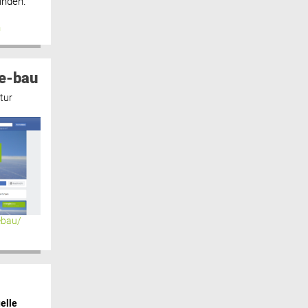
inden.“
n
e-bau
tur
ebau/
elle