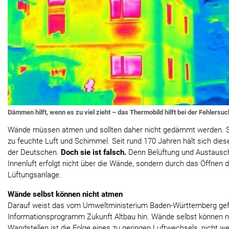
Dämmen hilft, wenn es zu viel zieht – das Thermobild hilft bei der Fehlersuc
Wände müssen atmen und sollten daher nicht gedämmt werden. S
zu feuchte Luft und Schimmel. Seit rund 170 Jahren hält sich dies
der Deutschen.
Doch sie ist falsch.
Denn Belüftung und Austausch 
Innenluft erfolgt nicht über die Wände, sondern durch das Öffnen d
Lüftungsanlage.
Wände selbst können nicht atmen
Darauf weist das vom Umweltministerium Baden-Württemberg gef
Informationsprogramm Zukunft Altbau hin. Wände selbst können 
Wandstellen ist die Folge eines zu geringen Luftwechsels, nicht