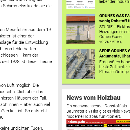
lieber der Industr
Schimmelrisiko, da sie die
GRÜNES GAS IV: 
wenig Rohstoff fü
STUDIE – Elektri
inen Messfehler aus dem 19.
Heizungen seien
kofer ist einer der
Günen Gasen
vorzuziehen,...
dlage für die Entwicklung
h. Von fehlerhaften
SERIE GRÜNES G
schlossen – kam der
Argumente, Chan
seit 1928 ist diese Theorie
Erdgasöfen habe
beste Zeit hinter 
Klimaschädlinge..
von Luft möglich. Die
ausschließlich über das
News vom Holzbau
nierten Häusern der Fall.
nach innen – aber auch viel
Ein nachwachsender Rohstoff als
ßen kalt ist. So entsteht
Baumaterial? Hier gibt es viele News
moderne Holzbau funktioniert.
au.
keine undichten Fugen.