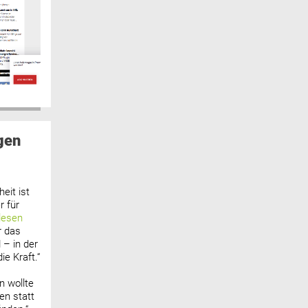
gen
eit ist
 für
lesen
r das
 – in der
ie Kraft.“
n wollte
n statt