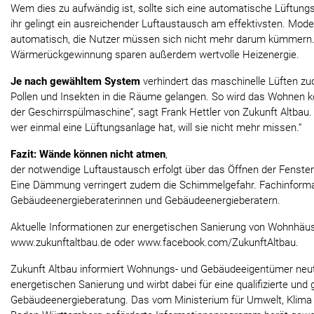
Wem dies zu aufwändig ist, sollte sich eine automatische Lüftung
ihr gelingt ein ausreichender Luftaustausch am effektivsten. Mod
automatisch, die Nutzer müssen sich nicht mehr darum kümmern
Wärmerückgewinnung sparen außerdem wertvolle Heizenergie.
Je nach gewähltem System
verhindert das maschinelle Lüften zu
Pollen und Insekten in die Räume gelangen. So wird das Wohnen kom
der Geschirrspülmaschine“, sagt Frank Hettler von Zukunft Altbau.
wer einmal eine Lüftungsanlage hat, will sie nicht mehr missen.“
Fazit: Wände können nicht atmen
,
der notwendige Luftaustausch erfolgt über das Öffnen der Fenster
Eine Dämmung verringert zudem die Schimmelgefahr. Fachinformat
Gebäudeenergieberaterinnen und Gebäudeenergieberatern.
Aktuelle Informationen zur energetischen Sanierung von Wohnhäus
www.zukunftaltbau.de oder www.facebook.com/ZukunftAltbau.
Zukunft Altbau informiert Wohnungs- und Gebäudeeigentümer neut
energetischen Sanierung und wirbt dabei für eine qualifizierte und 
Gebäudeenergieberatung. Das vom Ministerium für Umwelt, Klima 