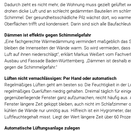
Dadurch zieht es nicht mehr, die Wohnung muss gezielt gelüftet w
drohen dicke Luft und an schlecht gedämmten Bauteilen im schli
Schimmel. Der gesundheitsschädliche Pilz wächst dort, wo warme,
Oberflächen trifft und kondensiert. Darin sind sich alle Baufachleut
Dämmen ist effektiv gegen Schimmelgefahr
„Eine fachgerechte Wärmedämmung vermindert maßgeblich das Sch
bleiben die Innenseiten der Wände warm. So wird vermieden, dass 
Luft auf ihnen niederschlägt“, erklärt Markus Weißert vom Fachver
Ausbau und Fassade Baden-Württemberg. „Dämmen ist deshalb eine
gegen die Schimmelgefahr.“
Lüften nicht vernachlässigen: Per Hand oder automatisch
Regelmäßiges Lüften geht am besten so: Die Feuchtigkeit in der L
regelmäßiges Querlüften niedrig gehalten. Dreimal täglich für eini
gegenüberliegende Fenster ganz aufzumachen, reicht häufig aus. Au
Fenster längere Zeit gekippt bleiben, auch nicht im Schlafzimmer o
kühlen die Wände nur unnötig aus. Hilfreich ist ein Hygrometer, das
Luftfeuchtegehalt misst. Liegt der Wert längere Zeit über 60 Proze
Automatische Lüftungsanlage zulegen