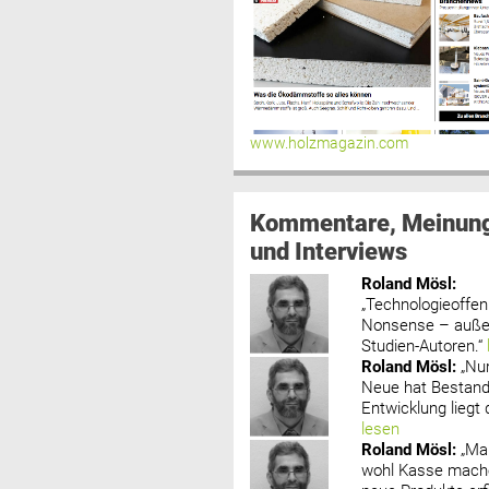
www.holzmagazin.com
Kommentare, Meinun
und Interviews
Roland Mösl
:
„Technologieoffenh
Nonsense – außer
Studien-Autoren.“
Roland Mösl
:
„Nu
Neue hat Bestand
Entwicklung liegt d
lesen
Roland Mösl
:
„Ma
wohl Kasse mache