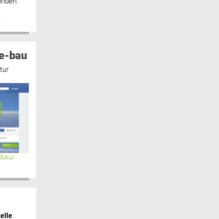
inden.“
n
e-bau
tur
ebau/
elle