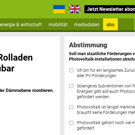
energie & wirtschaft
mobilität
mediadaten
abo
Zum Newsletter anmelden
Abstimmung
Soll man staatliche Förderungen 
Rolladen
Photovoltaik-Installationen absch
ubar
Ich bin für ein langsames Zurü
aller PV-Förderungen.
Solange es Subventionen von fo
n der Dämmebene montieren.
Datenschutz FAQs
Energien gibt soll auch Photovo
gefördert werden.
Photovoltaik ist längst marktre
braucht keine Förderungen meh
Photovoltaik gehört noch viel 
gefördert.