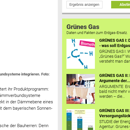
Ergebnis anzeigen
Abst
Grünes Gas
Daten und Fakten zum Erdgas-Ersatz.
GRÜNES GAS I: D
- was soll Erdgas
GRÜNES GAS I: W
„Grünes Gas?“ W
versteht man daru
ndsysteme integrieren. Foto:
GRÜNES GAS II: 
Argumente der..
ARGUMENTE Erd
ert ihr Produktprogramm:
bald nicht mehr v
medämmverbundsysteme
werden – die...
irekt in der Dämmebene eines
it dem bayerischen Sonnen-
GRÜNES GAS III:
Versorgungslücke
STUDIE der Energ
nsche der Bauherren: Denn
Agentur: Grünes