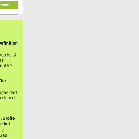
immen
efinition
...
as heißt
as
nter?...
Die
.
gas darf
erfeuert
 „Große
 bei...
ie-
 Gas