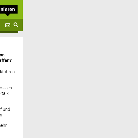
von
affen?
ckfahren
ssilen
ltaik
if und
r.
mehr