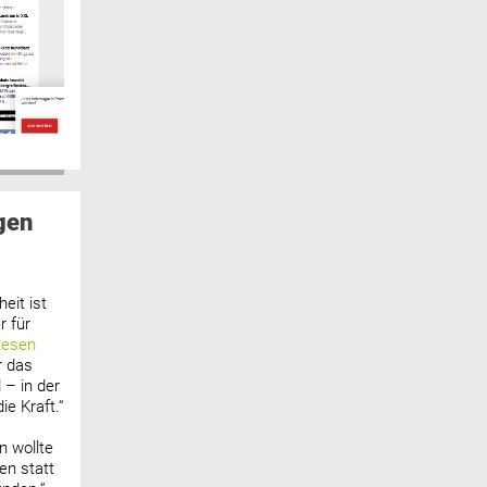
gen
eit ist
 für
lesen
r das
 – in der
ie Kraft.“
n wollte
n statt