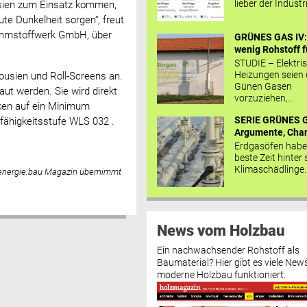
lieber der Industr
sien zum Einsatz kommen,
te Dunkelheit sorgen“, freut
ämmstoffwerk GmbH, über
GRÜNES GAS IV: 
wenig Rohstoff fü
STUDIE – Elektri
Heizungen seien
ousien und Roll-Screens an.
Günen Gasen
t werden. Sie wird direkt
vorzuziehen,...
ken auf ein Minimum
SERIE GRÜNES G
tfähigkeitsstufe WLS 032 .
Argumente, Chan
Erdgasöfen habe
beste Zeit hinter 
Klimaschädlinge..
 energie:bau Magazin übernimmt
News vom Holzbau
Ein nachwachsender Rohstoff als
Baumaterial? Hier gibt es viele News
moderne Holzbau funktioniert.