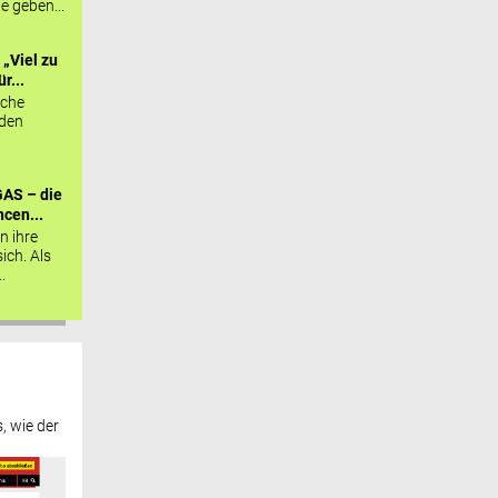
ie geben...
„Viel zu
r...
sche
 den
AS – die
cen...
n ihre
sich. Als
.
, wie der