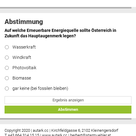
Abstimmung
Auf welche Erneuerbare Energiequelle sollte Österreich in
Zukunft das Hauptaugenmerk legen?
Wasserkraft
Windkraft
Photovoltaik
Biomasse
gar keine (bei fossilen bleiben)
Ergebnis anzeigen
Abstimmen
Copyright 2020 | autark.cc | Kirchfeldgasse 6, 2102 Kleinengersdorf
T +43 664 314 15 15 |
www.autark.cc
|
herbert@starmuehler.at