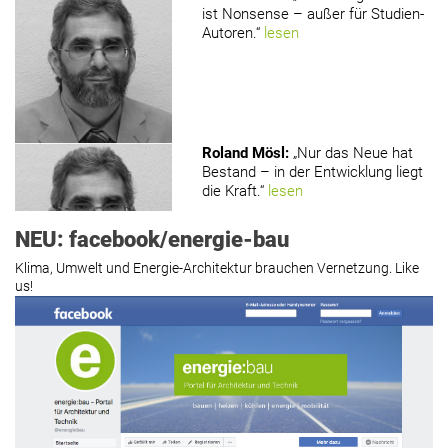
ist Nonsense – außer für Studien-
Autoren.“
lesen
Roland Mösl
:
„Nur das Neue hat
Bestand – in der Entwicklung liegt
die Kraft.“
lesen
NEU: facebook/energie-bau
Klima, Umwelt und Energie-Architektur brauchen Vernetzung. Like
us!
Roland Mösl
:
„Man wollte wohl
Kasse machen statt neue Produkte
erfinden.“
lesen