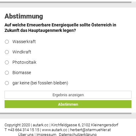
Abstimmung
Auf welche Erneuerbare Energiequelle sollte Österreich in
Zukunft das Hauptaugenmerk legen?
Wasserkraft
Windkraft
Photovoltaik
Biomasse
gar keine (bei fossilen bleiben)
Ergebnis anzeigen
Abstimmen
Copyright 2020 | autark.cc | Kirchfeldgasse 6, 2102 Kleinengersdorf
T +43 664 314 15 15 |
www.autark.cc
|
herbert@starmuehler.at
Über uns
|
Impressum
Datenschutzerklärung