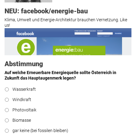
NEU: facebook/energie-bau
Klima, Umwelt und Energie-Architektur brauchen Vernetzung. Like
us!
Roland Mösl
:
„Man wollte wohl
Kasse machen statt neue Produkte
erfinden.“
lesen
Abstimmung
Auf welche Erneuerbare Energiequelle sollte Österreich in
Zukunft das Hauptaugenmerk legen?
Hier geht’s zu allen Kommentaren
Wasserkraft
https://www.facebook.com/energiebau/
Windkraft
Photovoltaik
Biomasse
gar keine (bei fossilen bleiben)