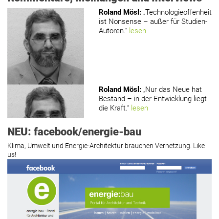
Roland Mösl
:
„Technologieoffenheit
ist Nonsense – außer für Studien-
Autoren.“
lesen
Roland Mösl
:
„Nur das Neue hat
Bestand – in der Entwicklung liegt
die Kraft.“
lesen
NEU: facebook/energie-bau
Klima, Umwelt und Energie-Architektur brauchen Vernetzung. Like
us!
Roland Mösl
:
„Man wollte wohl
Kasse machen statt neue Produkte
erfinden.“
lesen