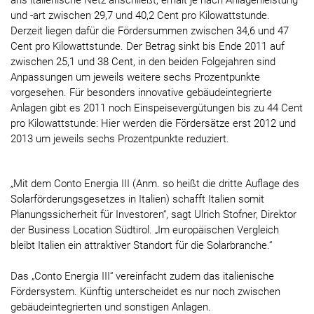
ans italienische Netz anschließt, erhält je nach Anlagenleistung
und -art zwischen 29,7 und 40,2 Cent pro Kilowattstunde.
Derzeit liegen dafür die Fördersummen zwischen 34,6 und 47
Cent pro Kilowattstunde. Der Betrag sinkt bis Ende 2011 auf
zwischen 25,1 und 38 Cent, in den beiden Folgejahren sind
Anpassungen um jeweils weitere sechs Prozentpunkte
vorgesehen. Für besonders innovative gebäudeintegrierte
Anlagen gibt es 2011 noch Einspeisevergütungen bis zu 44 Cent
pro Kilowattstunde: Hier werden die Fördersätze erst 2012 und
2013 um jeweils sechs Prozentpunkte reduziert.
„Mit dem Conto Energia III (Anm. so heißt die dritte Auflage des
Solarförderungsgesetzes in Italien) schafft Italien somit
Planungssicherheit für Investoren“, sagt Ulrich Stofner, Direktor
der Business Location Südtirol. „Im europäischen Vergleich
bleibt Italien ein attraktiver Standort für die Solarbranche.“
Das „Conto Energia III“ vereinfacht zudem das italienische
Fördersystem. Künftig unterscheidet es nur noch zwischen
gebäudeintegrierten und sonstigen Anlagen.