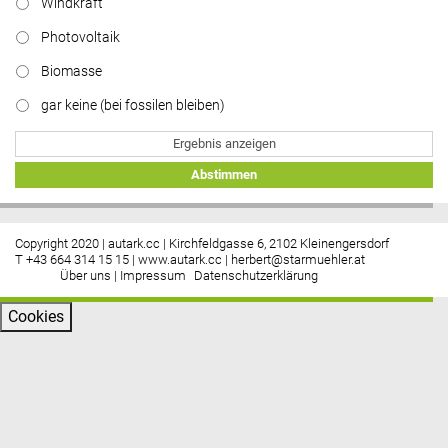
Windkraft
Photovoltaik
Biomasse
gar keine (bei fossilen bleiben)
Ergebnis anzeigen
Abstimmen
Copyright 2020 | autark.cc | Kirchfeldgasse 6, 2102 Kleinengersdorf
T +43 664 314 15 15 |
www.autark.cc
|
herbert@starmuehler.at
Über uns
|
Impressum
Datenschutzerklärung
Cookies