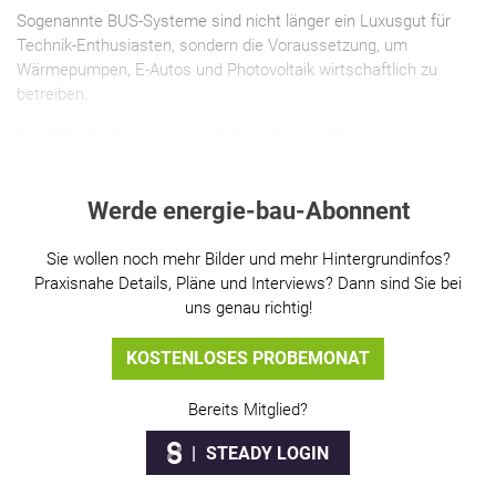
Sogenannte BUS-Systeme sind nicht länger ein Luxusgut für
Technik-Enthusiasten, sondern die Voraussetzung, um
Wärmepumpen, E-Autos und Photovoltaik wirtschaftlich zu
betreiben.
Das Prinzip: Trennung von Information und Energie
Werde energie-bau-Abonnent
Sie wollen noch mehr Bilder und mehr Hintergrundinfos?
Praxisnahe Details, Pläne und Interviews? Dann sind Sie bei
uns genau richtig!
KOSTENLOSES PROBEMONAT
Bereits Mitglied?
STEADY LOGIN