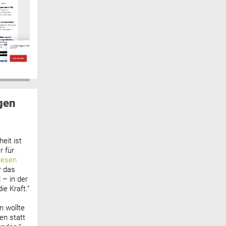
gen
eit ist
 für
lesen
r das
 – in der
ie Kraft.“
n wollte
n statt