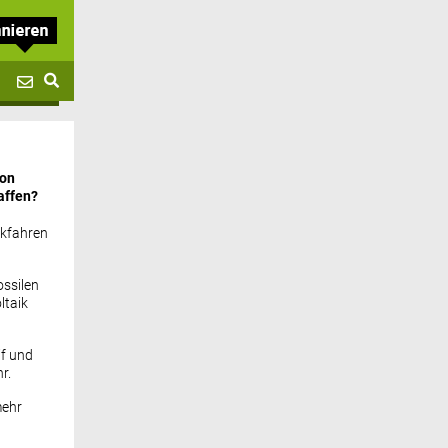
von
affen?
ckfahren
ssilen
ltaik
if und
r.
mehr