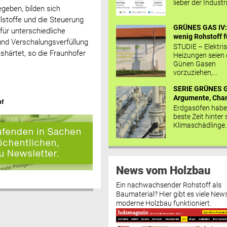
lieber der Industr
geben, bilden sich
llstoffe und die Steuerung
GRÜNES GAS IV: 
für unterschiedliche
wenig Rohstoff fü
nd Verschalungsverfüllung
STUDIE – Elektri
härtet, so die Fraunhofer
Heizungen seien
Günen Gasen
vorzuziehen,...
SERIE GRÜNES G
Argumente, Chan
at
Erdgasöfen habe
beste Zeit hinter 
Klimaschädlinge..
News vom Holzbau
Ein nachwachsender Rohstoff als
Baumaterial? Hier gibt es viele News
moderne Holzbau funktioniert.