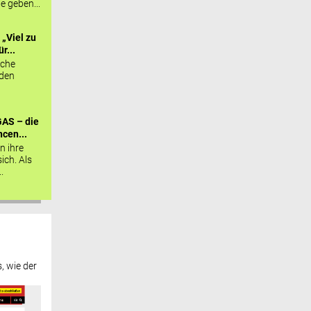
ie geben...
„Viel zu
r...
sche
 den
AS – die
cen...
n ihre
sich. Als
.
, wie der