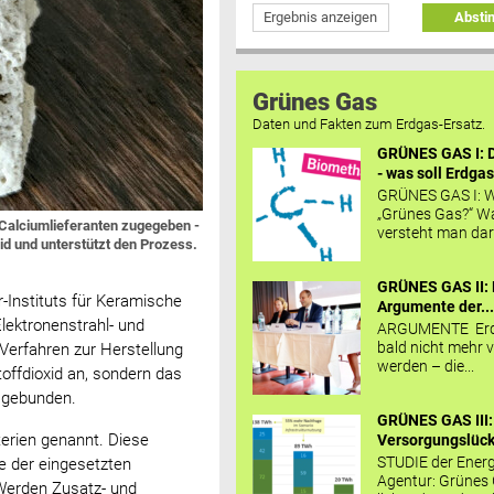
Ergebnis anzeigen
Abst
Grünes Gas
Daten und Fakten zum Erdgas-Ersatz.
GRÜNES GAS I: D
- was soll Erdgas
GRÜNES GAS I: W
„Grünes Gas?“ W
 Calciumlieferanten zugegeben -
versteht man daru
id und unterstützt den Prozess.
GRÜNES GAS II: 
-Instituts für Keramische
Argumente der..
lektronenstrahl- und
ARGUMENTE Erd
bald nicht mehr v
Verfahren zur Herstellung
werden – die...
toffdioxid an, sondern das
l gebunden.
GRÜNES GAS III:
erien genannt. Diese
Versorgungslücke
STUDIE der Energ
be der eingesetzten
Agentur: Grünes
 Werden Zusatz- und