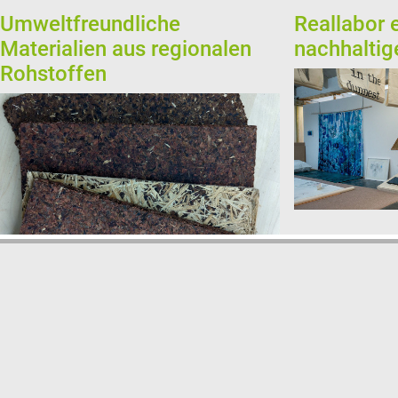
Umweltfreundliche
Reallabor 
Materialien aus regionalen
nachhaltig
Rohstoffen