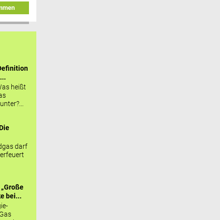
immen
efinition
...
as heißt
as
nter?...
Die
.
gas darf
erfeuert
 „Große
 bei...
ie-
 Gas