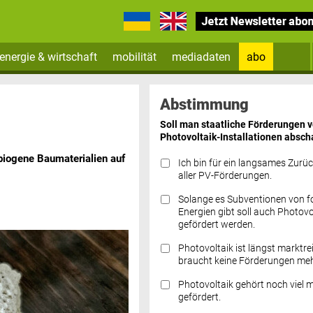
energie & wirtschaft
mobilität
mediadaten
abo
Zum Newsletter anmelden
Abstimmung
Soll man staatliche Förderungen 
Photovoltaik-Installationen absch
biogene Baumaterialien auf
Ich bin für ein langsames Zurü
aller PV-Förderungen.
Solange es Subventionen von fo
Datenschutz FAQs
Energien gibt soll auch Photovo
gefördert werden.
Photovoltaik ist längst marktre
braucht keine Förderungen meh
Photovoltaik gehört noch viel 
gefördert.