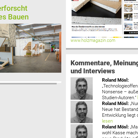
erforscht
es Bauen
www.holzmagazin.com
Kommentare, Meinun
und Interviews
Roland Mösl
:
„Technologieoffenh
Nonsense – außer
Studien-Autoren.“
Roland Mösl
:
„Nu
Neue hat Bestand
Entwicklung liegt d
lesen
Roland Mösl
:
„Ma
wohl Kasse mache