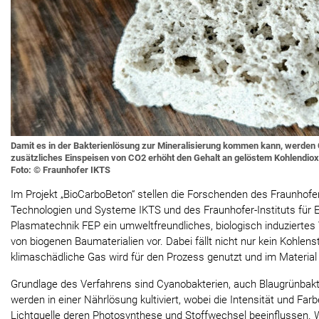
Damit es in der Bakterienlösung zur Mineralisierung kommen kann, werden
zusätzliches Einspeisen von CO2 erhöht den Gehalt an gelöstem Kohlendiox
Foto: © Fraunhofer IKTS
Im Projekt „BioCarboBeton“ stellen die Forschenden des Fraunhofer
Technologien und Systeme IKTS und des Fraunhofer-Instituts für E
Plasmatechnik FEP ein umweltfreundliches, biologisch induziertes 
von biogenen Baumaterialien vor. Dabei fällt nicht nur kein Kohlens
klimaschädliche Gas wird für den Prozess genutzt und im Materia
Grundlage des Verfahrens sind Cyanobakterien, auch Blaugrünbakt
werden in einer Nährlösung kultiviert, wobei die Intensität und Far
Lichtquelle deren Photosynthese und Stoffwechsel beeinflussen.