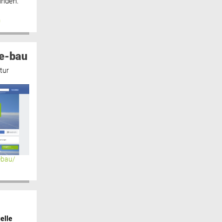
inden.“
n
e-bau
tur
ebau/
elle