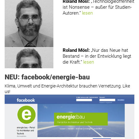
Roland Mösl
:
„Technologieoffenheit
ist Nonsense – außer für Studien-
Autoren.“
lesen
www.holzmagazin.com
Roland Mösl
:
„Nur das Neue hat
Bestand – in der Entwicklung liegt
die Kraft.“
lesen
NEU: facebook/energie-bau
Klima, Umwelt und Energie-Architektur brauchen Vernetzung. Like
us!
Roland Mösl
:
„Man wollte wohl
Kasse machen statt neue Produkte
erfinden.“
lesen