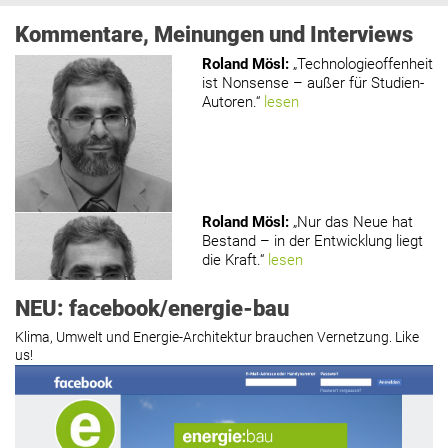
Kommentare, Meinungen und Interviews
Roland Mösl
:
„Technologieoffenheit
ist Nonsense – außer für Studien-
Autoren.“
lesen
Roland Mösl
:
„Nur das Neue hat
Bestand – in der Entwicklung liegt
die Kraft.“
lesen
NEU: facebook/energie-bau
Klima, Umwelt und Energie-Architektur brauchen Vernetzung. Like
us!
Roland Mösl
:
„Man wollte wohl
Kasse machen statt neue Produkte
erfinden.“
lesen