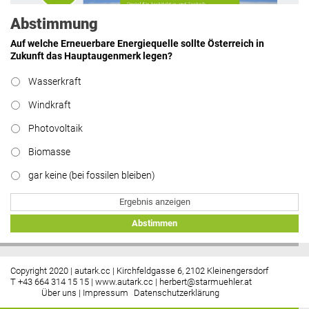
Abstimmung
Auf welche Erneuerbare Energiequelle sollte Österreich in
Zukunft das Hauptaugenmerk legen?
Hier geht’s zu allen Kommentaren
Wasserkraft
https://www.facebook.com/energiebau/
Windkraft
Photovoltaik
Biomasse
gar keine (bei fossilen bleiben)
Ergebnis anzeigen
Abstimmen
Copyright 2020 | autark.cc | Kirchfeldgasse 6, 2102 Kleinengersdorf
T +43 664 314 15 15 |
www.autark.cc
|
herbert@starmuehler.at
Über uns
|
Impressum
Datenschutzerklärung