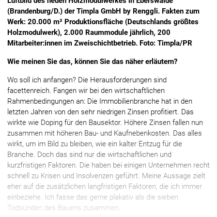
Luftbild des neuen Holzmodulwerkes in Eberswalde
(Brandenburg/D.) der Timpla GmbH by Renggli.
Fakten zum
Werk: 20.000 m² Produktionsfläche (Deutschlands größtes
Holzmodulwerk), 2.000 Raummodule jährlich, 200
Mitarbeiter:innen im Zweischichtbetrieb. Foto: Timpla/PR
Wie meinen Sie das, können Sie das näher erläutern?
Wo soll ich anfangen? Die Herausforderungen sind
facettenreich. Fangen wir bei den wirtschaftlichen
Rahmenbedingungen an: Die Immobilienbranche hat in den
letzten Jahren von den sehr niedrigen Zinsen profitiert. Das
wirkte wie Doping für den Bausektor. Höhere Zinsen fallen nun
zusammen mit höheren Bau- und Kaufnebenkosten. Das alles
wirkt, um im Bild zu bleiben, wie ein kalter Entzug für die
Branche. Doch das sind nur die wirtschaftlichen und
kurzfristigen Faktoren. Die haben bei einigen Unternehmen recht
schnell zu Krisen und Insolvenzen geführt. Meine Aussage zielt
eher auf die zusätzlichen langfristigen Faktoren, die ich immer
einbeziehe. Ich fasse das gerne plakativ als die sieben
Todsünden des Bauens zusammen.