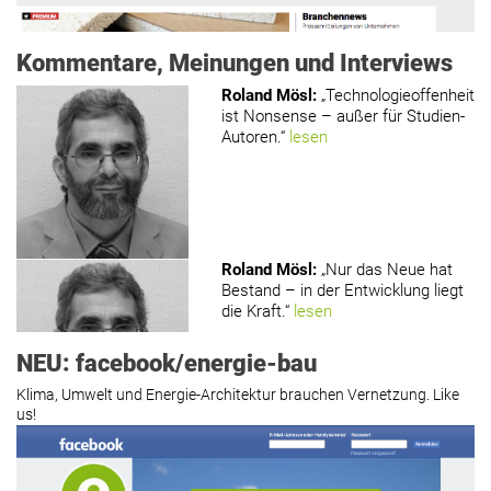
Kommentare, Meinungen und Interviews
Roland Mösl
:
„Technologieoffenheit
ist Nonsense – außer für Studien-
Autoren.“
lesen
www.holzmagazin.com
Roland Mösl
:
„Nur das Neue hat
Bestand – in der Entwicklung liegt
die Kraft.“
lesen
NEU: facebook/energie-bau
Klima, Umwelt und Energie-Architektur brauchen Vernetzung. Like
us!
Roland Mösl
:
„Man wollte wohl
Kasse machen statt neue Produkte
erfinden.“
lesen