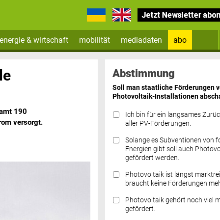
energie & wirtschaft
mobilität
mediadaten
abo
Zum Newsletter anmelden
le
Abstimmung
Soll man staatliche Förderungen 
Photovoltaik-Installationen absch
samt 190
Ich bin für ein langsames Zurü
rom versorgt.
aller PV-Förderungen.
Solange es Subventionen von fo
Datenschutz FAQs
Energien gibt soll auch Photovo
gefördert werden.
Photovoltaik ist längst marktre
braucht keine Förderungen meh
Photovoltaik gehört noch viel 
gefördert.