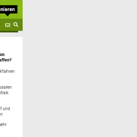
von
affen?
ckfahren
ssilen
ltaik
if und
r.
mehr