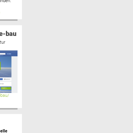
inden.“
n
e-bau
tur
ebau/
elle