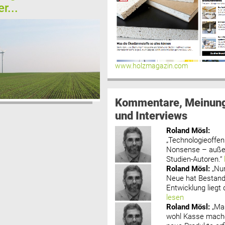
r...
www.holzmagazin.com
Kommentare, Meinun
und Interviews
Roland Mösl
:
„Technologieoffenh
Nonsense – außer
Studien-Autoren.“
Roland Mösl
:
„Nu
Neue hat Bestand
Entwicklung liegt d
lesen
Roland Mösl
:
„Ma
wohl Kasse mache