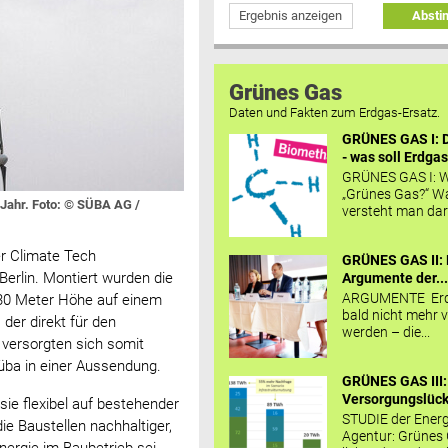
Ergebnis anzeigen
Abst
Grünes Gas
Daten und Fakten zum Erdgas-Ersatz.
GRÜNES GAS I: D
- was soll Erdgas
GRÜNES GAS I: W
„Grünes Gas?“ W
o Jahr. Foto: © SÜBA AG /
versteht man daru
er Climate Tech
GRÜNES GAS II: 
erlin. Montiert wurden die
Argumente der..
ARGUMENTE Erd
 30 Meter Höhe auf einem
bald nicht mehr v
der direkt für den
werden – die...
 versorgten sich somit
Süba in einer Aussendung.
GRÜNES GAS III:
Versorgungslücke
sie flexibel auf bestehender
STUDIE der Energ
die Baustellen nachhaltiger,
Agentur: Grünes