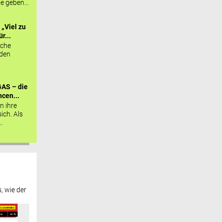
ie geben...
„Viel zu
r...
sche
 den
AS – die
cen...
n ihre
sich. Als
.
, wie der