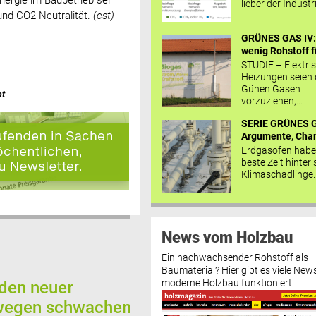
nergie im Baubetrieb sei
lieber der Industr
und CO2-Neutralität.
(cst)
GRÜNES GAS IV: 
wenig Rohstoff fü
STUDIE – Elektri
Heizungen seien
Günen Gasen
at
vorzuziehen,...
SERIE GRÜNES G
Argumente, Chan
Erdgasöfen habe
beste Zeit hinter 
Klimaschädlinge..
News vom Holzbau
Ein nachwachsender Rohstoff als
Baumaterial? Hier gibt es viele News
moderne Holzbau funktioniert.
rden neuer
wegen schwachen