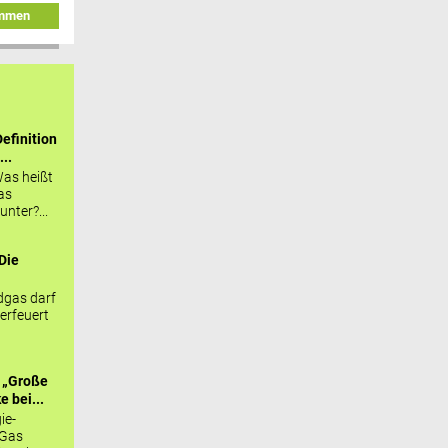
immen
efinition
...
as heißt
as
nter?...
Die
.
gas darf
erfeuert
 „Große
 bei...
ie-
 Gas