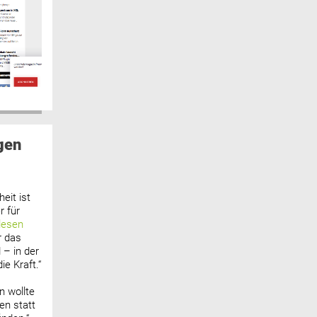
gen
eit ist
 für
lesen
r das
 – in der
ie Kraft.“
n wollte
n statt