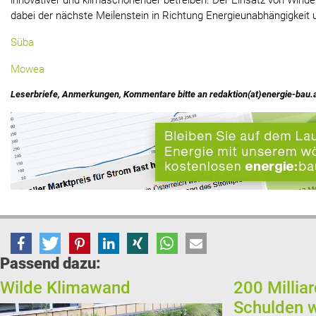
innovativer und klimaschonender betreiben. Der Einsatz von Winde
dabei der nächste Meilenstein in Richtung Energieunabhängigkeit 
Süba
Mowea
Leserbriefe, Anmerkungen, Kommentare bitte an redaktion(at)energie-bau.
Passend dazu:
Wilde Klimawand
200 Millia
Schulden 