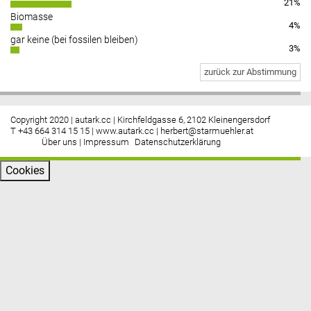
21%
Biomasse
4%
gar keine (bei fossilen bleiben)
3%
zurück zur Abstimmung
Copyright 2020 | autark.cc | Kirchfeldgasse 6, 2102 Kleinengersdorf
T +43 664 314 15 15 |
www.autark.cc
|
herbert@starmuehler.at
Über uns
|
Impressum
Datenschutzerklärung
Cookies