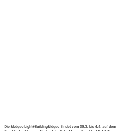
Die &bdquo;Light+Building&ldquo; findet vom 30.3. bis 4.4. auf dem