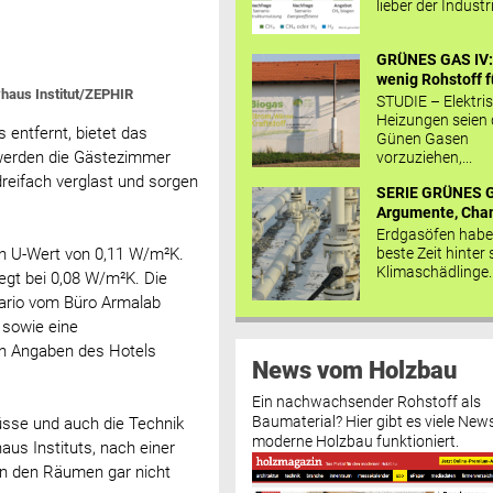
lieber der Industr
GRÜNES GAS IV: 
wenig Rohstoff fü
vhaus Institut/ZEPHIR
STUDIE – Elektri
Heizungen seien
 entfernt, bietet das
Günen Gasen
 werden die Gästezimmer
vorzuziehen,...
dreifach verglast und sorgen
SERIE GRÜNES G
Argumente, Chan
Erdgasöfen habe
beste Zeit hinter 
 U-Wert von 0,11 W/m²K.
Klimaschädlinge..
egt bei 0,08 W/m²K. Die
rario vom Büro Armalab
 sowie eine
h Angaben des Hotels
News vom Holzbau
Ein nachwachsender Rohstoff als
Baumaterial? Hier gibt es viele News
lüsse und auch die Technik
moderne Holzbau funktioniert.
haus Instituts, nach einer
 in den Räumen gar nicht