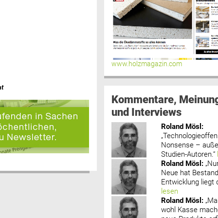
www.holzmagazin.com
at
Kommentare, Meinun
und Interviews
Roland Mösl
:
„Technologieoffenh
Nonsense – außer
Studien-Autoren.“
Roland Mösl
:
„Nu
Neue hat Bestand
Entwicklung liegt d
lesen
Roland Mösl
:
„Ma
wohl Kasse mache