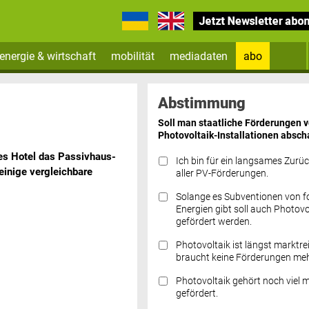
energie & wirtschaft
mobilität
mediadaten
abo
Zum Newsletter anmelden
Abstimmung
Soll man staatliche Förderungen 
Photovoltaik-Installationen absch
hes Hotel das Passivhaus-
Ich bin für ein langsames Zurü
 einige vergleichbare
aller PV-Förderungen.
Solange es Subventionen von fo
Datenschutz FAQs
Energien gibt soll auch Photovo
gefördert werden.
Photovoltaik ist längst marktre
braucht keine Förderungen meh
Photovoltaik gehört noch viel 
gefördert.