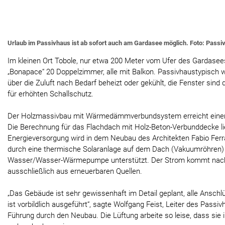
Urlaub im Passivhaus ist ab sofort auch am Gardasee möglich. Foto: Passi
Im kleinen Ort Tobole, nur etwa 200 Meter vom Ufer des Gardasees
„Bonapace“ 20 Doppelzimmer, alle mit Balkon. Passivhaustypisch
über die Zuluft nach Bedarf beheizt oder gekühlt, die Fenster sind 
für erhöhten Schallschutz.
Der Holzmassivbau mit Wärmedämmverbundsystem erreicht einen
Die Berechnung für das Flachdach mit Holz-Beton-Verbunddecke li
Energieversorgung wird in dem Neubau des Architekten Fabio Fer
durch eine thermische Solaranlage auf dem Dach (Vakuumröhren)
Wasser/Wasser-Wärmepumpe unterstützt. Der Strom kommt nac
ausschließlich aus erneuerbaren Quellen.
„Das Gebäude ist sehr gewissenhaft im Detail geplant, alle Ansch
ist vorbildlich ausgeführt“, sagte Wolfgang Feist, Leiter des Passiv
Führung durch den Neubau. Die Lüftung arbeite so leise, dass sie