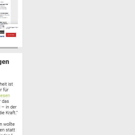
gen
eit ist
 für
lesen
r das
 – in der
ie Kraft.“
n wollte
n statt