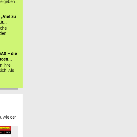
ie geben...
„Viel zu
r...
sche
 den
AS – die
cen...
n ihre
sich. Als
.
, wie der