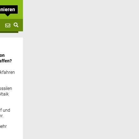
von
affen?
ckfahren
ssilen
ltaik
if und
r.
mehr