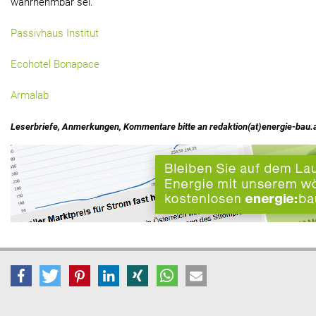
wahrnehmbar sei.
Passivhaus Institut
Ecohotel Bonapace
Armalab
Leserbriefe, Anmerkungen, Kommentare bitte an redaktion(at)energie-bau.