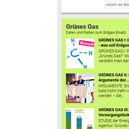
zurück zur A
Grünes Gas
Daten und Fakten zum Erdgas-Ersatz.
GRÜNES GAS I: D
- was soll Erdgas
GRÜNES GAS I: W
„Grünes Gas?“ W
versteht man daru
GRÜNES GAS II: 
Argumente der..
ARGUMENTE Erd
bald nicht mehr v
werden – die...
GRÜNES GAS III:
Versorgungslücke
STUDIE der Energ
Agentur: Grünes