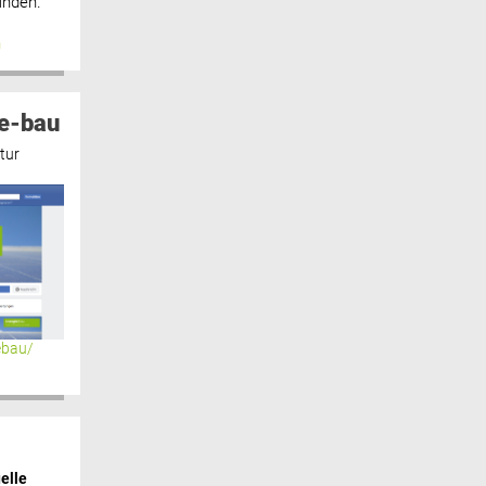
inden.“
n
e-bau
tur
ebau/
elle