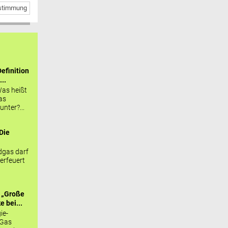
bstimmung
efinition
...
as heißt
as
nter?...
Die
.
gas darf
erfeuert
 „Große
 bei...
ie-
 Gas