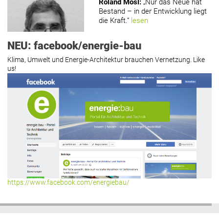
Roland Mösl
:
„Nur das Neue hat
Bestand – in der Entwicklung liegt
die Kraft.“
lesen
NEU: facebook/energie-bau
Klima, Umwelt und Energie-Architektur brauchen Vernetzung. Like
us!
Roland Mösl
:
„Man wollte wohl
Kasse machen statt neue Produkte
erfinden.“
lesen
Hier geht’s zu allen Kommentaren
https://www.facebook.com/energiebau/