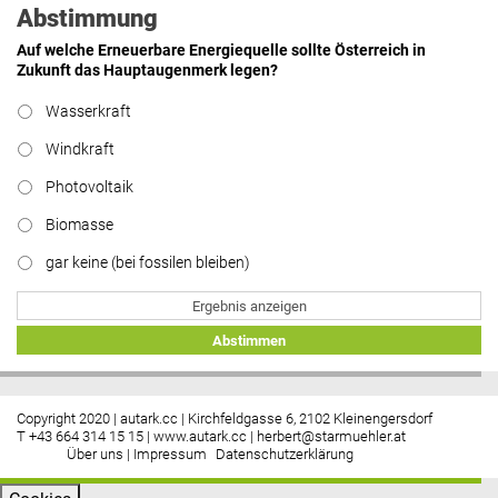
Abstimmung
Auf welche Erneuerbare Energiequelle sollte Österreich in
Zukunft das Hauptaugenmerk legen?
Wasserkraft
Windkraft
Photovoltaik
Biomasse
gar keine (bei fossilen bleiben)
Ergebnis anzeigen
Abstimmen
Copyright 2020 | autark.cc | Kirchfeldgasse 6, 2102 Kleinengersdorf
T +43 664 314 15 15 |
www.autark.cc
|
herbert@starmuehler.at
Über uns
|
Impressum
Datenschutzerklärung