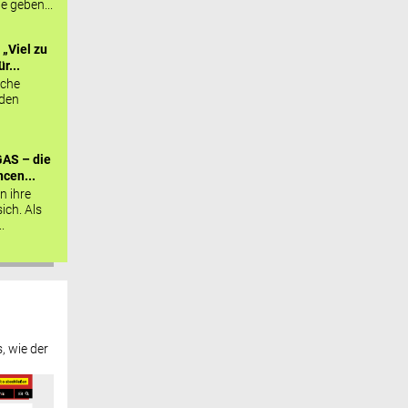
ie geben...
„Viel zu
r...
sche
 den
AS – die
cen...
n ihre
sich. Als
.
, wie der