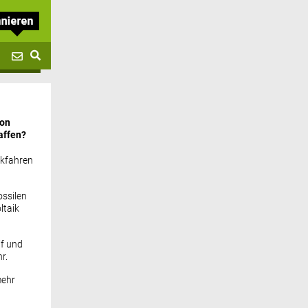
von
affen?
ckfahren
ssilen
ltaik
if und
r.
mehr