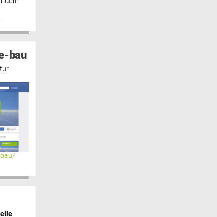
inden.“
n
e-bau
tur
ebau/
elle