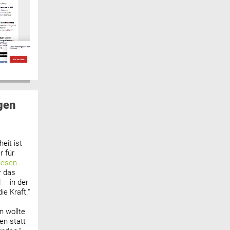
gen
eit ist
 für
lesen
r das
 – in der
ie Kraft.“
n wollte
n statt