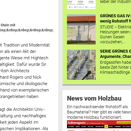
lieber der Industr
GRÜNES GAS IV: 
wenig Rohstoff fü
 Stein mit
STUDIE – Elektri
bsp;&nbsp;&nbsp;&nbsp;&nbsp;
Heizungen seien
Günen Gasen
vorzuziehen,...
t Tradition und Modernität.
SERIE GRÜNES G
nn als einen Akt der
Argumente, Chan
ligente Weise mit Hightech
Erdgasöfen habe
tigkeit. Dafür wurde Sir
beste Zeit hinter 
itish Architects
Klimaschädlinge..
chard Rogers und Nick
nomische und ökologische
nhand von exemplarischen
vorangetrieben haben.
News vom Holzbau
Ein nachwachsender Rohstoff als
gt die Architektin Univ.-
Baumaterial? Hier gibt es viele News
taltung und nachhaltiges
moderne Holzbau funktioniert.
keit jeden Aspekt im
ischen Implikationen. Als