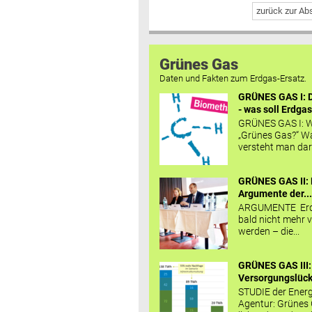
zurück zur A
Grünes Gas
Daten und Fakten zum Erdgas-Ersatz.
GRÜNES GAS I: D
- was soll Erdgas
GRÜNES GAS I: W
„Grünes Gas?“ W
versteht man daru
GRÜNES GAS II: 
Argumente der..
ARGUMENTE Erd
bald nicht mehr v
werden – die...
GRÜNES GAS III:
Versorgungslücke
STUDIE der Energ
Agentur: Grünes