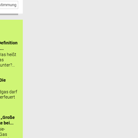
bstimmung
efinition
...
as heißt
as
nter?...
Die
.
gas darf
erfeuert
 „Große
 bei...
ie-
 Gas