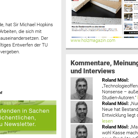
e, hat Sir Michael Hopkins
beiten, die sich mit
g auseinandersetzen. Der
www.holzmagazin.com
ltiges Entwerfen der TU
 vergeben.
Kommentare, Meinun
und Interviews
Roland Mösl
:
„Technologieoffenh
Nonsense – außer
at
Studien-Autoren.“
Roland Mösl
:
„Nu
Neue hat Bestand
Entwicklung liegt d
lesen
Roland Mösl
:
„Ma
wohl Kasse mache