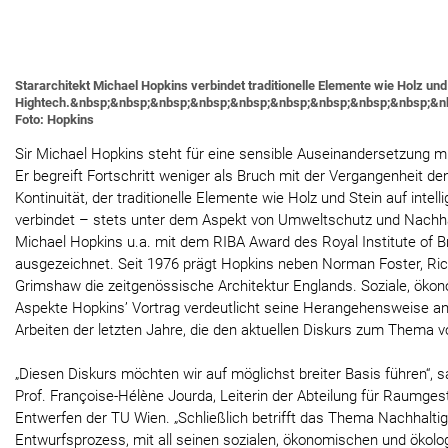
Stararchitekt Michael Hopkins verbindet traditionelle Elemente wie Holz und
Hightech.&nbsp;&nbsp;&nbsp;&nbsp;&nbsp;&nbsp;&nbsp;&nbsp;&nbsp;&n
Foto: Hopkins
Sir Michael Hopkins steht für eine sensible Auseinandersetzung mi
Er begreift Fortschritt weniger als Bruch mit der Vergangenheit de
Kontinuität, der traditionelle Elemente wie Holz und Stein auf intel
verbindet – stets unter dem Aspekt von Umweltschutz und Nachhal
Michael Hopkins u.a. mit dem RIBA Award des Royal Institute of Br
ausgezeichnet. Seit 1976 prägt Hopkins neben Norman Foster, Ri
Grimshaw die zeitgenössische Architektur Englands. Soziale, öko
Aspekte Hopkins’ Vortrag verdeutlicht seine Herangehensweise a
Arbeiten der letzten Jahre, die den aktuellen Diskurs zum Thema 
„Diesen Diskurs möchten wir auf möglichst breiter Basis führen“, sa
Prof. Françoise-Hélène Jourda, Leiterin der Abteilung für Raumges
Entwerfen der TU Wien. „Schließlich betrifft das Thema Nachhaltig
Entwurfsprozess, mit all seinen sozialen, ökonomischen und ökolog