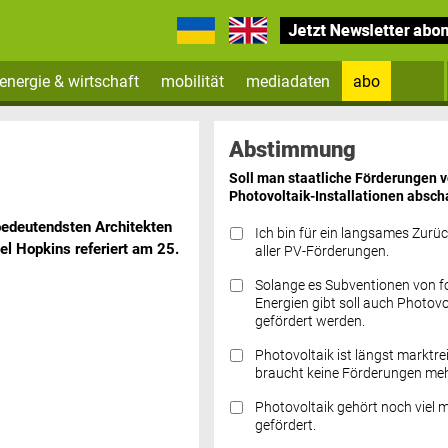
energie & wirtschaft
mobilität
mediadaten
abo
Zum Newsletter anmelden
Abstimmung
Soll man staatliche Förderungen 
Photovoltaik-Installationen absch
 bedeutendsten Architekten
Ich bin für ein langsames Zurü
el Hopkins referiert am 25.
aller PV-Förderungen.
Solange es Subventionen von fo
Datenschutz FAQs
Energien gibt soll auch Photovo
gefördert werden.
Photovoltaik ist längst marktre
braucht keine Förderungen meh
Photovoltaik gehört noch viel 
gefördert.