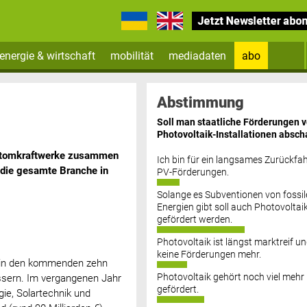
energie & wirtschaft
mobilität
mediadaten
abo
Zum Newsletter anmelden
Abstimmung
Soll man staatliche Förderungen 
Photovoltaik-Installationen absch
n Atomkraftwerke zusammen
Ich bin für ein langsames Zurückfah
 die gesamte Branche in
PV-Förderungen.
Solange es Subventionen von fossil
Datenschutz FAQs
Energien gibt soll auch Photovoltai
gefördert werden.
Photovoltaik ist längst marktreif u
keine Förderungen mehr.
n in den kommenden zehn
Photovoltaik gehört noch viel mehr
essern. Im vergangenen Jahr
gefördert.
ie, Solartechnik und