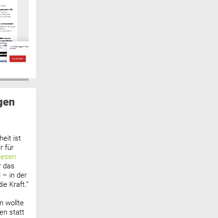
gen
eit ist
 für
lesen
r das
 – in der
ie Kraft.“
n wollte
n statt