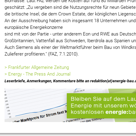
Biomasse. Laut FAZ werden die Kosten auf rund 80 Milliarden Pfund
geschätzt: „Zu vergeben sind die Nutzungsrechte für neun Gebiet
die britische Insel, die dem Crown Estate, der königlichen Liegens
An der Ausschreibung haben sich insgesamt 18 Unternehmen und Ko
europäische Energiekonzerne
sind mit von der Partie - unter anderem Eon und RWE aus Deutsch
Großbritannien, Vattenfall aus Schweden, Iberdrola aus Spanien 
Auch Siemens als einer der Weltmarktführer beim Bau von Windkra
Zulieferer profitieren." (FAZ, 7.1.2010).
> Frankfurter Allgemeine Zeitung
> Energy - The Press And Journal
Leserbriefe, Anmerkungen, Kommentare bitte an redaktion(at)energie-bau.