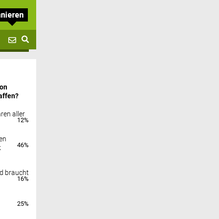
von
affen?
ren aller
12%
en
46%
k
nd braucht
16%
25%