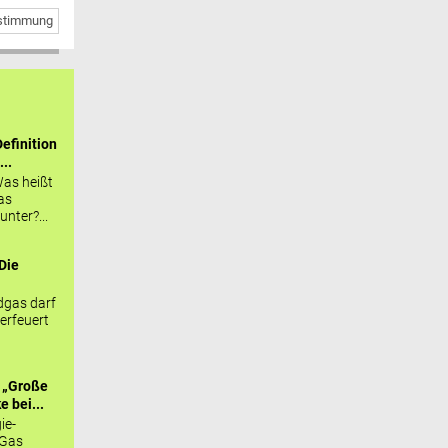
bstimmung
efinition
...
as heißt
as
nter?...
Die
.
gas darf
erfeuert
 „Große
 bei...
ie-
 Gas