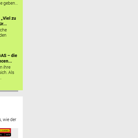
ie geben...
„Viel zu
r...
sche
 den
AS – die
cen...
n ihre
sich. Als
.
, wie der