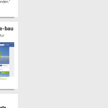
inden.“
n
e-bau
tur
ebau/
elle