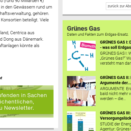
 (rund 90 Milliarden €)
zurück zur A
e in den Gewässern rund um
chaftsverwaltung, gehören.
nsortien beteiligt. Viele
Grünes Gas
land, Centrica aus
Daten und Fakten zum Erdgas-Ersatz.
und Dong aus Dänemark.
GRÜNES GAS I: D
ftanlagen könnte als
- was soll Erdgas
GRÜNES GAS I: W
„Grünes Gas?“ W
versteht man daru
GRÜNES GAS II: 
at
Argumente der..
ARGUMENTE Erd
bald nicht mehr v
werden – die...
GRÜNES GAS III:
Versorgungslücke
STUDIE der Energ
Agentur: Grünes