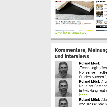
www.holzmagazin.com
Kommentare, Meinun
und Interviews
Roland Mösl
:
„Technologieoffenh
Nonsense – außer
Studien-Autoren.“
Roland Mösl
:
„Nu
Neue hat Bestand
Entwicklung liegt d
lesen
Roland Mösl
:
„Ma
wohl Kasse mache