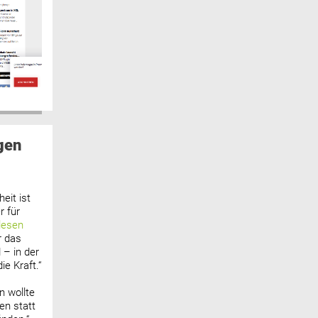
gen
eit ist
 für
lesen
r das
 – in der
ie Kraft.“
n wollte
n statt