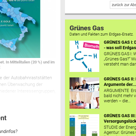
zurück zur A
Grünes Gas
Daten und Fakten zum Erdgas-Ersatz.
GRÜNES GAS I: D
- was soll Erdgas
GRÜNES GAS I: W
„Grünes Gas?“ W
t. In Mittelitalien (20 %) und im
versteht man daru
E
fte der Autobahnraststätten
GRÜNES GAS II: 
lichen Überwachung der
Argumente der..
ARGUMENTE Erd
chiedener Interessengruppen,
bald nicht mehr v
werden – die...
GRÜNES GAS III:
nt
Versorgungslücke
STUDIE der Energ
undinfos?
Agentur: Grünes