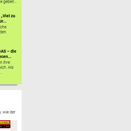
ie geben...
„Viel zu
r...
sche
 den
AS – die
cen...
n ihre
sich. Als
.
, wie der