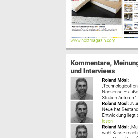
www.holzmagazin.com
Kommentare, Meinun
und Interviews
Roland Mösl
:
„Technologieoffenh
Nonsense – außer
Studien-Autoren.“
Roland Mösl
:
„Nu
Neue hat Bestand
Entwicklung liegt d
lesen
Roland Mösl
:
„Ma
wohl Kasse mache