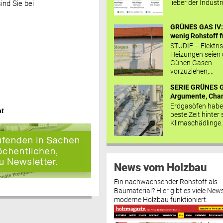
lieber der Industr
ind Sie bei
GRÜNES GAS IV: 
wenig Rohstoff fü
STUDIE – Elektri
Heizungen seien
Günen Gasen
vorzuziehen,...
SERIE GRÜNES G
Argumente, Chan
Erdgasöfen habe
at
beste Zeit hinter 
Klimaschädlinge..
News vom Holzbau
Ein nachwachsender Rohstoff als
Baumaterial? Hier gibt es viele News
moderne Holzbau funktioniert.