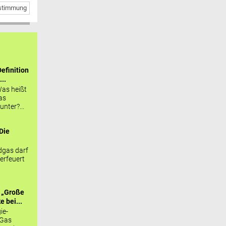
bstimmung
efinition
...
as heißt
as
nter?...
Die
.
gas darf
erfeuert
 „Große
 bei...
ie-
 Gas