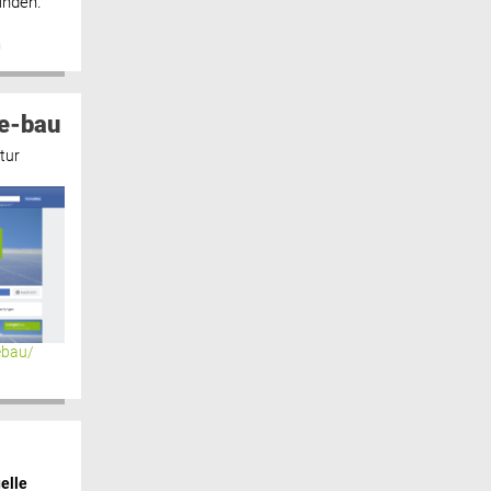
inden.“
n
e-bau
tur
ebau/
elle