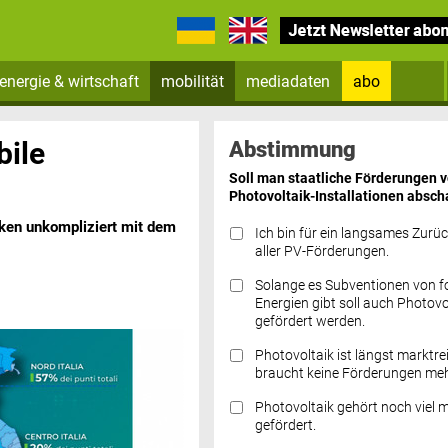
energie & wirtschaft
mobilität
mediadaten
abo
Zum Newsletter anmelden
bile
Abstimmung
Soll man staatliche Förderungen 
Photovoltaik-Installationen absch
cken unkompliziert mit dem
Ich bin für ein langsames Zurü
aller PV-Förderungen.
Solange es Subventionen von fo
Datenschutz FAQs
Energien gibt soll auch Photovo
gefördert werden.
Photovoltaik ist längst marktre
braucht keine Förderungen meh
Photovoltaik gehört noch viel 
gefördert.