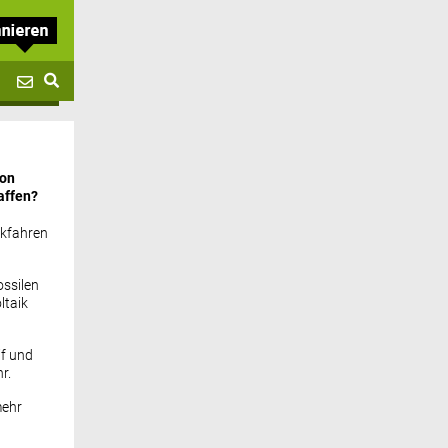
von
affen?
ckfahren
ssilen
ltaik
if und
r.
mehr