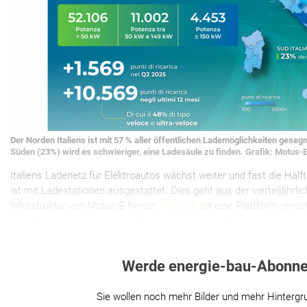
Der Norden Italiens ist mit 57 % aller öffentlichen Lademöglichkeiten gesegne
Süden (23%) wird es schwieriger, eine Ladesäule zu finden. Grafik: Motus-
Italiens Ladenetz für Elektroautos wächst weiter und fast die Häl
ist mit Ladestationen ausgestattet. Dies geht aus der vierteljähr
Infrastruktur von Motus-E hervor.
Motus-E
ist eine Plattform vers
die alternative Verkehrsmodelle voranbringen wollen.
Werde energie-bau-Abonne
Sie wollen noch mehr Bilder und mehr Hintergr