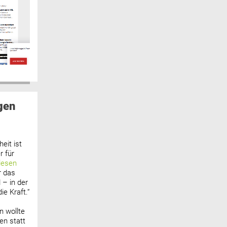
gen
eit ist
 für
lesen
r das
 – in der
ie Kraft.“
n wollte
n statt