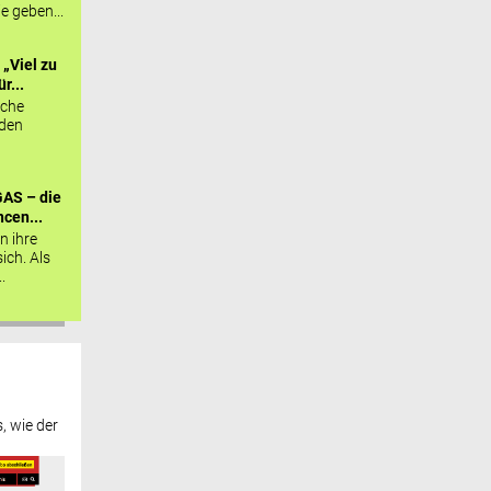
ie geben...
„Viel zu
r...
sche
 den
AS – die
cen...
n ihre
sich. Als
.
, wie der