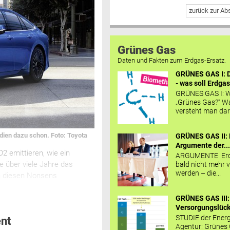
zurück zur A
Grünes Gas
Daten und Fakten zum Erdgas-Ersatz.
GRÜNES GAS I: D
- was soll Erdgas
GRÜNES GAS I: W
„Grünes Gas?“ W
versteht man daru
udien dazu schon. Foto: Toyota
GRÜNES GAS II: 
Argumente der..
2 emittieren, wie ein
ARGUMENTE Erd
e über viele Jahre das
bald nicht mehr v
werden – die...
in diesen Nonsens
GRÜNES GAS III:
Versorgungslücke
STUDIE der Energ
nt
Agentur: Grünes