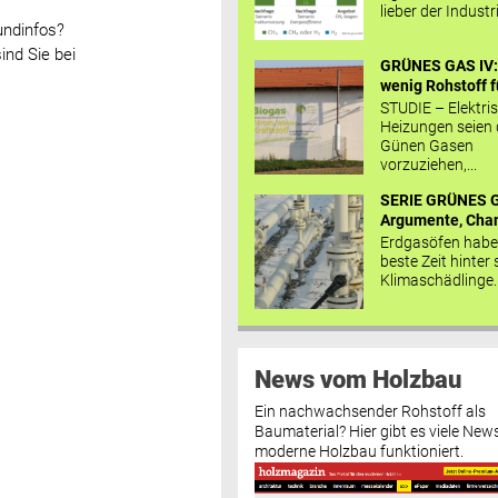
lieber der Industr
undinfos?
ind Sie bei
GRÜNES GAS IV: 
wenig Rohstoff fü
STUDIE – Elektri
Heizungen seien
Günen Gasen
vorzuziehen,...
SERIE GRÜNES G
Argumente, Chan
Erdgasöfen habe
beste Zeit hinter 
Klimaschädlinge..
News vom Holzbau
Ein nachwachsender Rohstoff als
Baumaterial? Hier gibt es viele News
moderne Holzbau funktioniert.