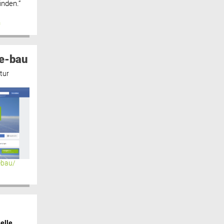
inden.“
n
e-bau
tur
ebau/
elle