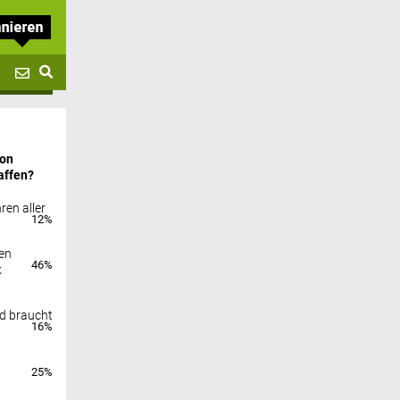
von
affen?
ren aller
12%
en
46%
k
nd braucht
16%
25%