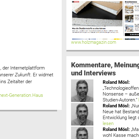
www.holzmagazin.com
Kommentare, Meinun
h
, der Internetplattform
und Interviews
unserer Zukunft
. Er widmet
ns Zeitalter der
Roland Mösl
:
„Technologieoffenh
Nonsense – außer
ext-Generation.Haus
Studien-Autoren.“
Roland Mösl
:
„Nu
Neue hat Bestand
Entwicklung liegt d
lesen
Roland Mösl
:
„Ma
wohl Kasse mache