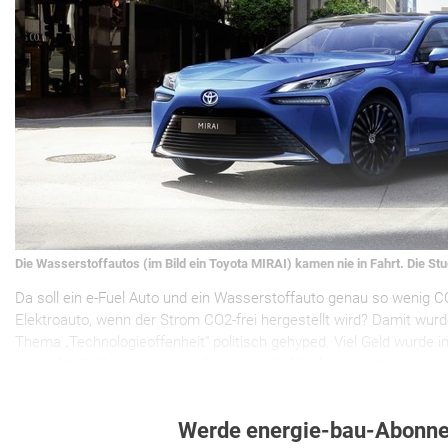
Die Wasserstoffautos (im Bild ein Toyota MIRAI) kamen nie in Fahrt. Die St
Da soll ein e-Fuel Auto und ein Wasserstoffauto genau so wenig CO
Elektroauto, wenn der Strom CO2-frei hergestellt wird? Damit wurd
Thema „Technologieoffenheit“ politisch gehyped. Viel Geld wurde 
versenkt. Reißen wir diesem Nonsens die Maske herrunter
Werde energie-bau-Abonne