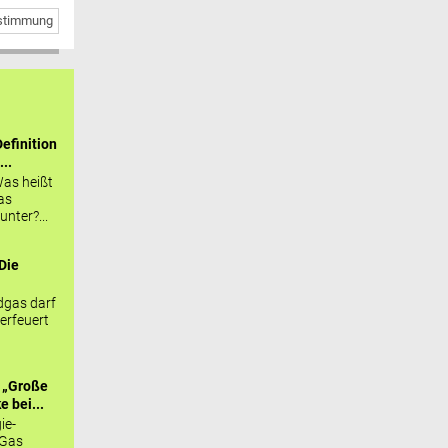
bstimmung
efinition
...
as heißt
as
nter?...
Die
.
gas darf
erfeuert
 „Große
 bei...
ie-
 Gas