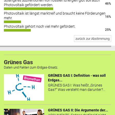
Solange es Subventionen von fossilen Energien gibt soll auch
46%
Photovoltaik gefördert werden.
Photovoltaik ist längst marktreif und braucht keine Förderungen
16%
mehr.
Photovoltaik gehört noch viel mehr gefördert.
25%
zurück zur Abstimmung
Grünes Gas
Daten und Fakten zum Erdgas-Ersatz.
GRÜNES GAS I: Definition - was soll
Erdgas...
GRÜNES GAS I: Was heißt „Grünes
Gas?“ Was versteht man darunter?...
GRÜNES GAS II: Die Argumente der...