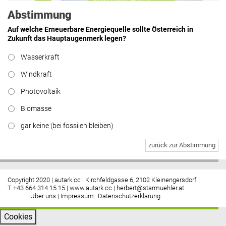
Abstimmung
Auf welche Erneuerbare Energiequelle sollte Österreich in
Zukunft das Hauptaugenmerk legen?
Hier geht’s zu allen Kommentaren
Wasserkraft
https://www.facebook.com/energiebau/
Windkraft
Photovoltaik
Biomasse
gar keine (bei fossilen bleiben)
zurück zur Abstimmung
Copyright 2020 | autark.cc | Kirchfeldgasse 6, 2102 Kleinengersdorf
T +43 664 314 15 15 |
www.autark.cc
|
herbert@starmuehler.at
Über uns
|
Impressum
Datenschutzerklärung
Cookies