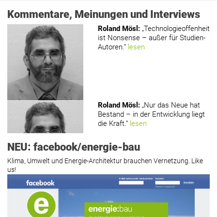
Kommentare, Meinungen und Interviews
Roland Mösl
:
„Technologieoffenheit
ist Nonsense – außer für Studien-
Autoren.“
lesen
Roland Mösl
:
„Nur das Neue hat
Bestand – in der Entwicklung liegt
die Kraft.“
lesen
NEU: facebook/energie-bau
Klima, Umwelt und Energie-Architektur brauchen Vernetzung. Like
us!
Roland Mösl
:
„Man wollte wohl
Kasse machen statt neue Produkte
erfinden.“
lesen