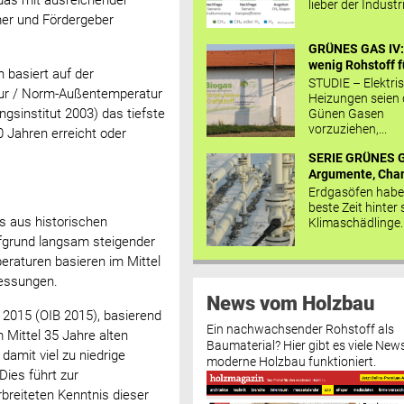
das mit ausreichender
lieber der Industr
ümer und Fördergeber
GRÜNES GAS IV: 
wenig Rohstoff fü
basiert auf der
STUDIE – Elektri
ur / Norm-Außentemperatur
Heizungen seien
sinstitut 2003) das tiefste
Günen Gasen
vorzuziehen,...
0 Jahren erreicht oder
SERIE GRÜNES G
Argumente, Chan
Erdgasöfen habe
beste Zeit hinter 
s aus historischen
Klimaschädlinge..
ufgrund langsam steigender
raturen basieren im Mittel
messungen.
News vom Holzbau
 2015 (OIB 2015), basierend
Ein nachwachsender Rohstoff als
Mittel 35 Jahre alten
Baumaterial? Hier gibt es viele News
damit viel zu niedrige
moderne Holzbau funktioniert.
ies führt zur
breiteten Kenntnis dieser