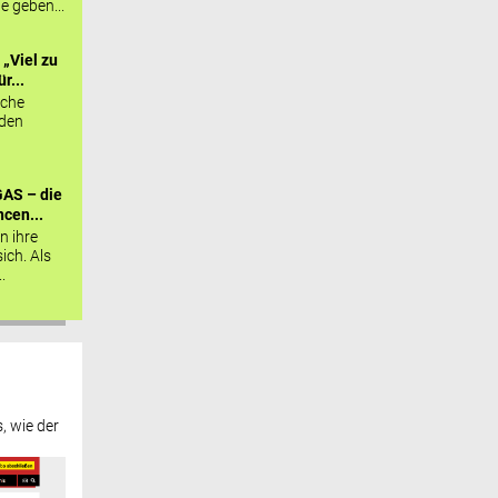
ie geben...
„Viel zu
r...
sche
 den
AS – die
cen...
n ihre
sich. Als
.
, wie der