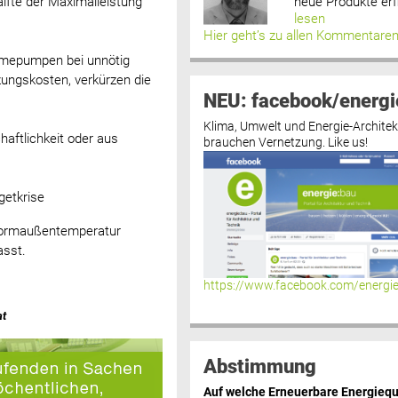
neue Produkte erf
lfte der Maximalleistung
lesen
Hier geht’s zu allen Kommentare
rmepumpen bei unnötig
ungskosten, verkürzen die
NEU: facebook/energi
Klima, Umwelt und Energie-Architek
ftlichkeit oder aus
brauchen Vernetzung. Like us!
getkrise
 Normaußentemperatur
asst.
https://www.facebook.com/energi
at
Abstimmung
Auf welche Erneuerbare Energiequ