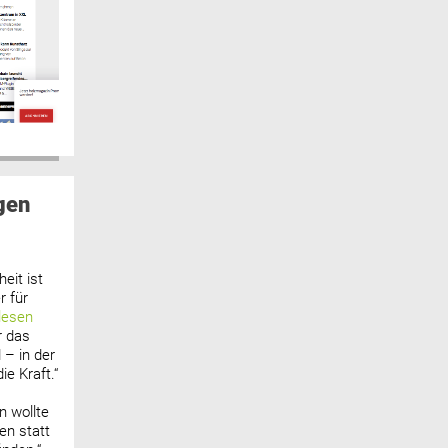
gen
eit ist
 für
lesen
r das
 – in der
ie Kraft.“
n wollte
n statt