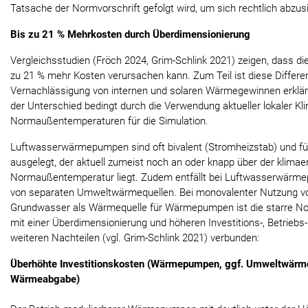
Tatsache der Normvorschrift gefolgt wird, um sich rechtlich abzus
Bis zu 21 % Mehrkosten durch Überdimensionierung
Vergleichsstudien (Fröch 2024, Grim-Schlink 2021) zeigen, dass d
zu 21 % mehr Kosten verursachen kann. Zum Teil ist diese Differe
Vernachlässigung von internen und solaren Wärmegewinnen erklärb
der Unterschied bedingt durch die Verwendung aktueller lokaler Kli
Normaußentemperaturen für die Simulation.
Luftwasserwärmepumpen sind oft bivalent (Stromheizstab) und für
ausgelegt, der aktuell zumeist noch an oder knapp über der klima
Normaußentemperatur liegt. Zudem entfällt bei Luftwasserwärm
von separaten Umweltwärmequellen. Bei monovalenter Nutzung 
Grundwasser als Wärmequelle für Wärmepumpen ist die starre 
mit einer Überdimensionierung und höheren Investitions-, Betriebs
weiteren Nachteilen (vgl. Grim-Schlink 2021) verbunden:
Überhöhte Investitionskosten (Wärmepumpen, ggf. Umweltwärme
Wärmeabgabe)