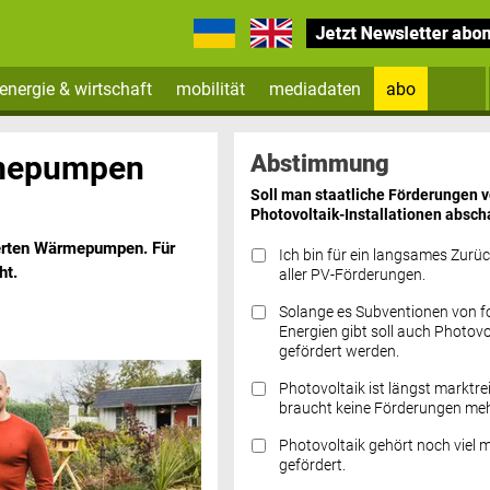
energie & wirtschaft
mobilität
mediadaten
abo
Zum Newsletter anmelden
rmepumpen
Abstimmung
Soll man staatliche Förderungen 
Photovoltaik-Installationen absch
erten Wärmepumpen. Für
Ich bin für ein langsames Zurü
ht.
aller PV-Förderungen.
Solange es Subventionen von fo
Datenschutz FAQs
Energien gibt soll auch Photovo
gefördert werden.
Photovoltaik ist längst marktre
braucht keine Förderungen meh
Photovoltaik gehört noch viel 
gefördert.