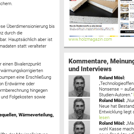
ichern.
iese Überdimensionierung bis
nz durch die
www.holzmagazin.com
ar. Hauptsächlich aber ist
madaten statt veralteter
Kommentare, Meinun
 einen Bivalenzpunkt
und Interviews
erwärmungskorrigierten
epumpen eine Erschließung
Roland Mösl
:
„Technologieoffenh
von Erdwärme oder
Nonsense – außer
Normberechnung hingegen
Studien-Autoren.“
- und Folgekosten sowie
Roland Mösl
:
„Nu
Neue hat Bestand
Entwicklung liegt d
quellen, Wärmeverteilung,
lesen
Roland Mösl
:
„Ma
wohl Kasse mache