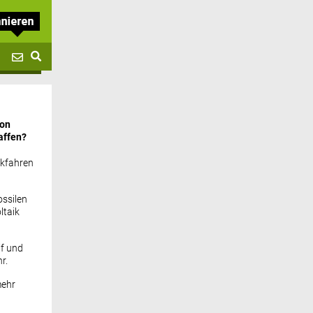
von
affen?
ckfahren
ssilen
ltaik
if und
r.
mehr