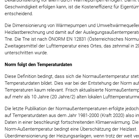
Dekarbonisierung vor allem durch Wärmepumpen erfolgen. Damit 
Geschwindigkeit erfolgen kann, ist die Kosteneffizienz für Eigent
entscheidend.
Die Dimensionierung von Wärmepumpen und Umweltwärmequellen 
Heizlastberechnung und damit auf der Auslegungsaußentemperat
Tne. Die Tne ist nach ÖNORM EN 12831 (Österreichisches Normung
Zweitagesmittel der Lufttemperatur eines Ortes, das zehnmal in 2
unterschritten wurde.
Norm folgt den Temperaturdaten
Diese Definition bedingt, dass sich die Normaußentemperatur stet
Temperaturdaten bildet. Dies war bei der Entstehung der Norm a
Temperaturen kaum relevant. Frisch aktualisierte Normaußentempe
auf mehr als 10 Jahre (20 Jahre/2) alten lokalen Lufttemperatur
Die letzte Publikation der Normaußentemperaturen erfolgte jedoch
auf Temperaturdaten aus dem Jahr 1981-2000 (Kraft 2020) also im 
Daten in einer beschleunigt fortschreitenden Klimaerwärmung. Die 
Norm-Außentemperatur bedingt eine Überschätzung der Heizlast. D
Überdimensionierung der Heizungsanlagen, wenn trotz der weit ver