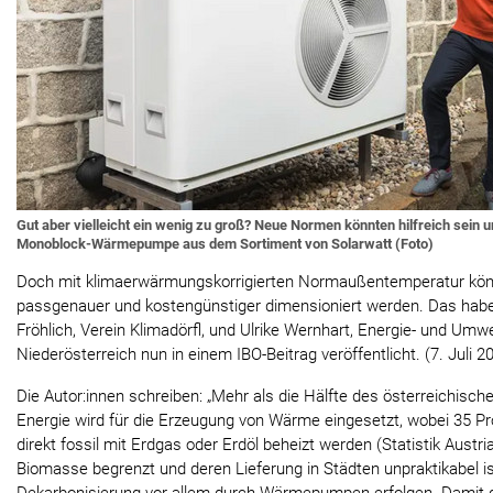
Gut aber vielleicht ein wenig zu groß? Neue Normen könnten hilfreich sein u
Monoblock-Wärmepumpe aus dem Sortiment von Solarwatt (Foto)
Doch mit klimaerwärmungskorrigierten Normaußentemperatur kö
passgenauer und kostengünstiger dimensioniert werden. Das ha
Fröhlich, Verein Klimadörfl, und Ulrike Wernhart, Energie- und Um
Niederösterreich nun in einem IBO-Beitrag veröffentlicht. (7. Juli 2
Die Autor:innen schreiben: „Mehr als die Hälfte des österreichisc
Energie wird für die Erzeugung von Wärme eingesetzt, wobei 35 P
direkt fossil mit Erdgas oder Erdöl beheizt werden (Statistik Austr
Biomasse begrenzt und deren Lieferung in Städten unpraktikabel i