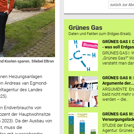
zurück zur A
Grünes Gas
Daten und Fakten zum Erdgas-Ersatz.
GRÜNES GAS I: D
- was soll Erdgas
GRÜNES GAS I: W
„Grünes Gas?“ W
nd Kosten sparen. Stiebel Eltron
versteht man daru
nnen Heizungsanlagen
GRÜNES GAS II: 
ben Andreas van Egmond-
Argumente der..
ARGUMENTE Erd
weltagentur des Landes
bald nicht mehr v
025).
werden – die...
hen Endverbrauchs von
GRÜNES GAS III:
rozent der Hauptwohnsitze
Versorgungslücke
ia 2023). Da der Ausbau von
STUDIE der Energ
st, muss die
Agentur: Grünes