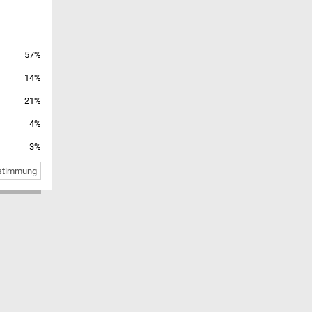
57%
14%
21%
4%
3%
bstimmung