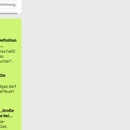
bstimmung
efinition
...
as heißt
as
nter?...
Die
.
gas darf
erfeuert
 „Große
 bei...
ie-
 Gas