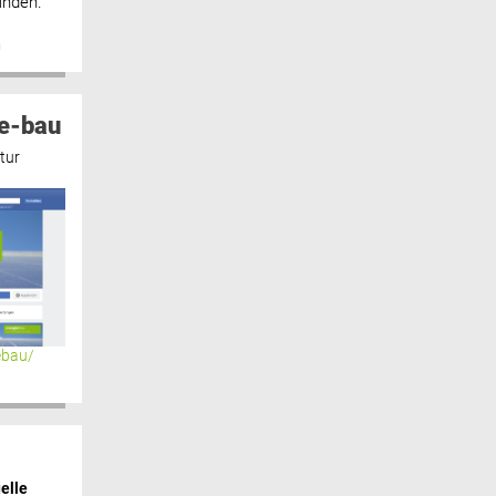
inden.“
n
e-bau
tur
ebau/
elle