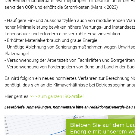
Der Betrieb modulierbarer Wärmepumpen mit deutlich unter der Hä
senkt den COP und erhöht die Stromkosten (Marsik 2023)
- Häufigere Ein- und Ausschaltzyklen auch von modulierenden Wä
hoher Minimalleistung bewirken höhere Wartungs- und Instandsetz
Lebensdauer und erfordern eine verfrühte Ersatzinvestition
- Erhöhter Materialverbrauch und graue Energie
- Unnötige Ablehnung von Sanierungsmaßnahmen wegen Unwirtscha
Platzmangel
- Verschwendung der Arbeitszeit von Fachkräften und Bohrgeräten
- Verschwendung von Fördergeldern von Bund und Land in der Bud
Es wird folglich ein neues normiertes Verfahren zur Berechnung
benötigt, das sich an die Klimaverhältnisse bei Betriebsbeginn anp
Hier geht es
>>> zum ganzen IBO-Artikel
Leserbriefe, Anmerkungen, Kommentare bitte an redaktion(at)energie-bau.