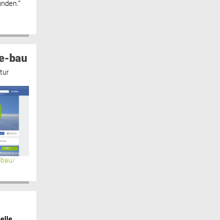
inden.“
n
e-bau
tur
ebau/
elle