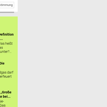
bstimmung
efinition
...
as heißt
as
nter?...
Die
.
gas darf
erfeuert
 „Große
 bei...
ie-
 Gas