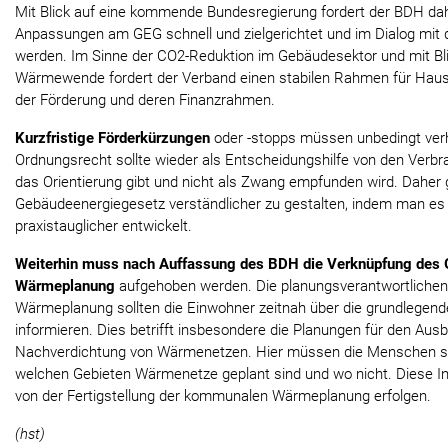
Mit Blick auf eine kommende Bundesregierung fordert der BDH da
Anpassungen am GEG schnell und zielgerichtet und im Dialog mit
werden. Im Sinne der CO2-Reduktion im Gebäudesektor und mit Bli
Wärmewende fordert der Verband einen stabilen Rahmen für Hausha
der Förderung und deren Finanzrahmen.
Kurzfristige Förderkürzungen
oder -stopps müssen unbedingt ver
Ordnungsrecht sollte wieder als Entscheidungshilfe von den Verb
das Orientierung gibt und nicht als Zwang empfunden wird. Daher g
Gebäudeenergiegesetz verständlicher zu gestalten, indem man es 
praxistauglicher entwickelt.
Weiterhin muss nach Auffassung des BDH die Verknüpfung des
Wärmeplanung
aufgehoben werden. Die planungsverantwortlichen 
Wärmeplanung sollten die Einwohner zeitnah über die grundlegend
informieren. Dies betrifft insbesondere die Planungen für den Ausb
Nachverdichtung von Wärmenetzen. Hier müssen die Menschen sch
welchen Gebieten Wärmenetze geplant sind und wo nicht. Diese In
von der Fertigstellung der kommunalen Wärmeplanung erfolgen.
(hst)