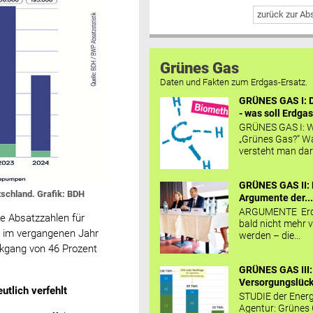
zurück zur A
Grünes Gas
Daten und Fakten zum Erdgas-Ersatz.
GRÜNES GAS I: D
- was soll Erdgas
GRÜNES GAS I: W
„Grünes Gas?“ W
versteht man daru
GRÜNES GAS II: 
tschland. Grafik: BDH
Argumente der..
ARGUMENTE Erd
e Absatzzahlen für
bald nicht mehr v
n im vergangenen Jahr
werden – die...
ckgang von 46 Prozent
GRÜNES GAS III:
Versorgungslücke
utlich verfehlt
STUDIE der Energ
Agentur: Grünes