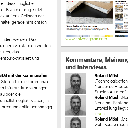
her, dass mögliche
 der Branche umgesetzt
ck auf das Gelingen der
lte, gerade hinsichtlich
www.holzmagazin.com
hindert werden. Das
rauchern verstanden werden,
ilt es, das
entbürokratisiert und
Kommentare, Meinun
und Interviews
 GEG mit der kommunalen
Roland Mösl
:
„Technologieoffenh
Stellen für die kommunale
Nonsense – außer
en Infrastrukturplanungen
Studien-Autoren.“
au oder die
Roland Mösl
:
„Nu
nellstmöglich wissen, in
Neue hat Bestand
formation sollte unabhängig
Entwicklung liegt d
lesen
Roland Mösl
:
„Ma
wohl Kasse mache