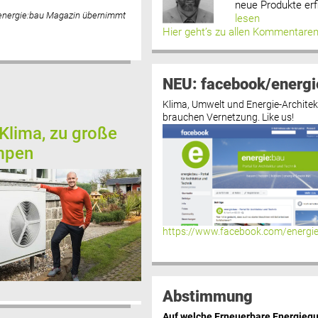
neue Produkte erf
 energie:bau Magazin übernimmt
lesen
Hier geht’s zu allen Kommentare
NEU: facebook/energi
Klima, Umwelt und Energie-Architek
brauchen Vernetzung. Like us!
Klima, zu große
mpen
https://www.facebook.com/energi
Abstimmung
Auf welche Erneuerbare Energiequ