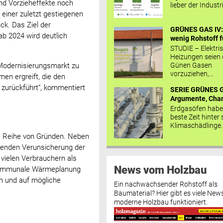
und Vorzieheffekte noch
lieber der Industr
einer zuletzt gestiegenen
ck. Das Ziel der
GRÜNES GAS IV: 
b 2024 wird deutlich
wenig Rohstoff fü
STUDIE – Elektri
Heizungen seien
 Modernisierungsmarkt zu
Günen Gasen
vorzuziehen,...
n ergreift, die den
 zurückführt“, kommentiert
SERIE GRÜNES G
Argumente, Chan
Erdgasöfen habe
beste Zeit hinter 
Klimaschädlinge..
ne Reihe von Gründen. Neben
ehenden Verunsicherung der
vielen Verbrauchern als
News vom Holzbau
 kommunale Wärmeplanung
n und auf mögliche
Ein nachwachsender Rohstoff als
Baumaterial? Hier gibt es viele News
moderne Holzbau funktioniert.