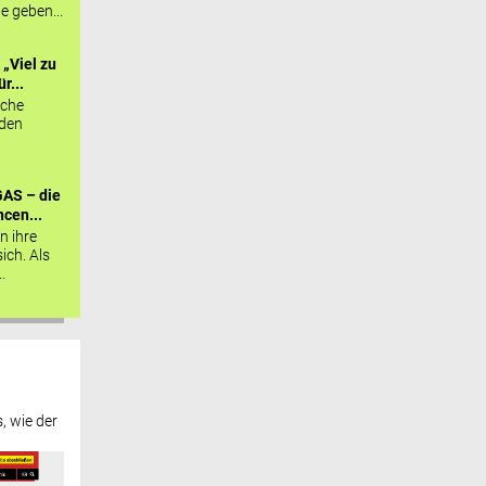
ie geben...
„Viel zu
r...
sche
 den
AS – die
cen...
n ihre
sich. Als
.
, wie der