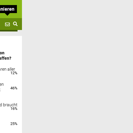
von
affen?
ren aller
12%
en
46%
k
nd braucht
16%
25%