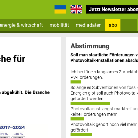
energie & wirtschaft
mobilität
mediadaten
abo
Zum Newsletter anmelden
Abstimmung
Soll man staatliche Förderungen 
he für
Photovoltaik-Installationen absch
Ich bin für ein langsames Zurückfah
PV-Förderungen.
Solange es Subventionen von fossil
 abgekühlt. Die Branche
Datenschutz FAQs
Energien gibt soll auch Photovoltai
gefördert werden.
Photovoltaik ist längst marktreif u
keine Förderungen mehr.
Photovoltaik gehört noch viel mehr
gefördert.