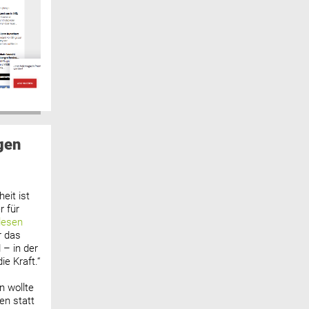
gen
eit ist
 für
lesen
r das
 – in der
ie Kraft.“
n wollte
n statt