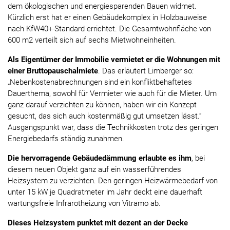
dem ökologischen und energiesparenden Bauen widmet.
Kürzlich erst hat er einen Gebäudekomplex in Holzbauweise
nach KfW40+-Standard errichtet. Die Gesamtwohnfläche von
600 m2 verteilt sich auf sechs Mietwohneinheiten.
Als Eigentümer der Immobilie vermietet er die Wohnungen mit
einer Bruttopauschalmiete
. Das erläutert Limberger so:
„Nebenkostenabrechnungen sind ein konfliktbehaftetes
Dauerthema, sowohl für Vermieter wie auch für die Mieter. Um
ganz darauf verzichten zu können, haben wir ein Konzept
gesucht, das sich auch kostenmäßig gut umsetzen lässt.“
Ausgangspunkt war, dass die Technikkosten trotz des geringen
Energiebedarfs ständig zunahmen.
Die hervorragende Gebäudedämmung erlaubte es ihm
, bei
diesem neuen Objekt ganz auf ein wasserführendes
Heizsystem zu verzichten. Den geringen Heizwärmebedarf von
unter 15 kW je Quadratmeter im Jahr deckt eine dauerhaft
wartungsfreie Infrarotheizung von Vitramo ab.
Dieses Heizsystem punktet mit dezent an der Decke