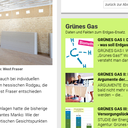
zurück zur A
Grünes Gas
Daten und Fakten zum Erdgas-Ersatz.
GRÜNES GAS I: D
- was soll Erdgas
GRÜNES GAS I: W
„Grünes Gas?“ W
versteht man daru
o: West Fraser
GRÜNES GAS II: 
auch bei individuellen
Argumente der..
im hessischen Rodgau, die
ARGUMENTE Erd
bald nicht mehr v
est Fraser entschieden
werden – die...
lagen hatte die bisherige
GRÜNES GAS III:
Versorgungslücke
ikantes Manko: Wie der
STUDIE der Energ
getischen Gesichtspunkten
Agentur: Grünes