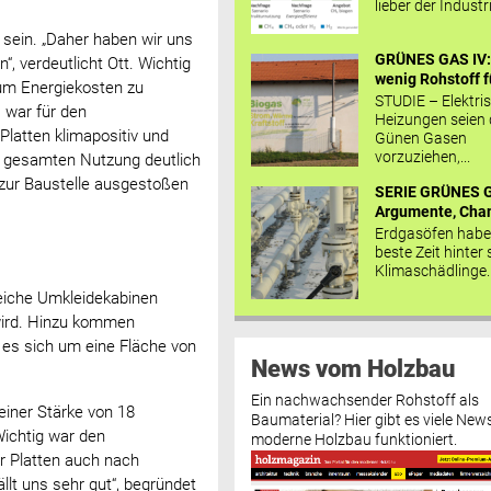
lieber der Industr
 sein. „Daher haben wir uns
GRÜNES GAS IV: 
, verdeutlicht Ott. Wichtig
wenig Rohstoff fü
um Energiekosten zu
STUDIE – Elektri
 war für den
Heizungen seien
Platten klimapositiv und
Günen Gasen
vorzuziehen,...
r gesamten Nutzung deutlich
 zur Baustelle ausgestoßen
SERIE GRÜNES G
Argumente, Chan
Erdgasöfen habe
beste Zeit hinter 
Klimaschädlinge..
reiche Umkleidekabinen
 wird. Hinzu kommen
es sich um eine Fläche von
News vom Holzbau
Ein nachwachsender Rohstoff als
iner Stärke von 18
Baumaterial? Hier gibt es viele News
Wichtig war den
moderne Holzbau funktioniert.
er Platten auch nach
ällt uns sehr gut“, begründet