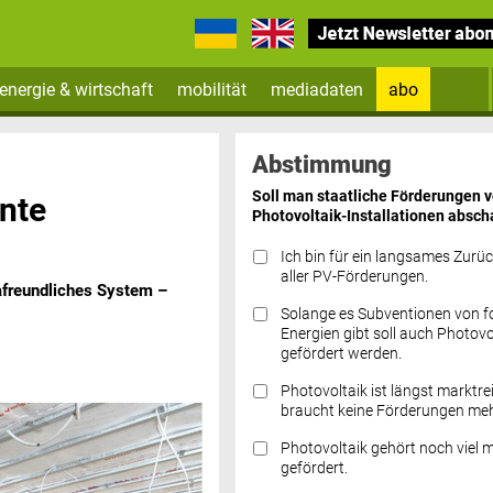
energie & wirtschaft
mobilität
mediadaten
abo
Zum Newsletter anmelden
Abstimmung
Soll man staatliche Förderungen 
ente
Photovoltaik-Installationen absch
Ich bin für ein langsames Zurü
aller PV-Förderungen.
mafreundliches System –
Solange es Subventionen von fo
Datenschutz FAQs
Energien gibt soll auch Photovo
gefördert werden.
Photovoltaik ist längst marktre
braucht keine Förderungen meh
Photovoltaik gehört noch viel 
gefördert.