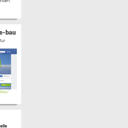
inden.“
n
e-bau
tur
ebau/
elle