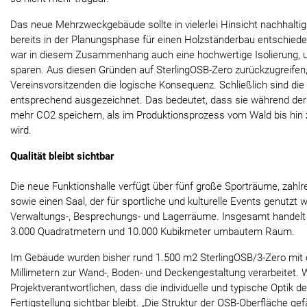
Das neue Mehrzweckgebäude sollte in vielerlei Hinsicht nachhaltig
bereits in der Planungsphase für einen Holzständerbau entschieden“
war in diesem Zusammenhang auch eine hochwertige Isolierung, 
sparen. Aus diesen Gründen auf SterlingOSB-Zero zurückzugreifen,
Vereinsvorsitzenden die logische Konsequenz. Schließlich sind die 
entsprechend ausgezeichnet. Das bedeutet, dass sie während de
mehr CO2 speichern, als im Produktionsprozess vom Wald bis hin
wird.
Qualität bleibt sichtbar
Die neue Funktionshalle verfügt über fünf große Sporträume, zahl
sowie einen Saal, der für sportliche und kulturelle Events genutzt
Verwaltungs-, Besprechungs- und Lagerräume. Insgesamt handelt 
3.000 Quadratmetern und 10.000 Kubikmeter umbautem Raum.
Im Gebäude wurden bisher rund 1.500 m2 SterlingOSB/3-Zero mit e
Millimetern zur Wand-, Boden- und Deckengestaltung verarbeitet. 
Projektverantwortlichen, dass die individuelle und typische Optik d
Fertigstellung sichtbar bleibt. „Die Struktur der OSB-Oberfläche gef