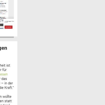
gen
eit ist
 für
lesen
r das
 – in der
ie Kraft.“
n wollte
n statt