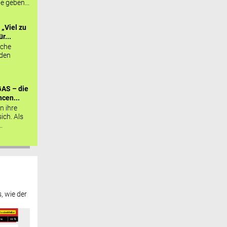
ie geben...
„Viel zu
r...
sche
 den
AS – die
cen...
n ihre
sich. Als
.
, wie der