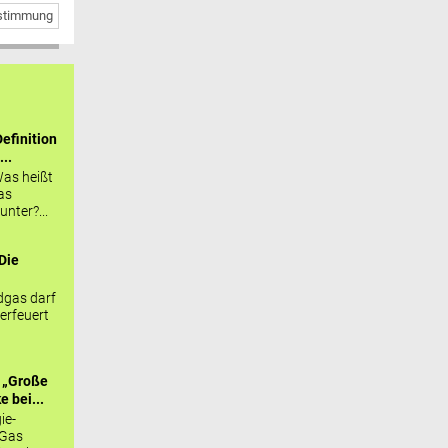
bstimmung
efinition
...
as heißt
as
nter?...
Die
.
gas darf
erfeuert
 „Große
 bei...
ie-
 Gas