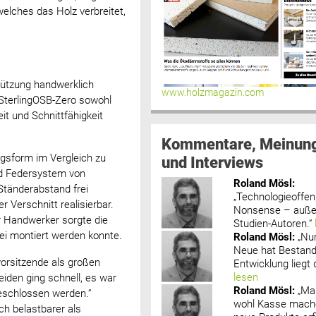
elches das Holz verbreitet,
tützung handwerklich
www.holzmagazin.com
e SterlingOSB-Zero sowohl
it und Schnittfähigkeit
Kommentare, Meinun
gsform im Vergleich zu
und Interviews
nd Federsystem von
Roland Mösl
:
Ständerabstand frei
„Technologieoffenh
 Verschnitt realisierbar.
Nonsense – außer
er Handwerker sorgte die
Studien-Autoren.“
rei montiert werden konnte.
Roland Mösl
:
„Nu
Neue hat Bestand
vorsitzende als großen
Entwicklung liegt d
lesen
eiden ging schnell, es war
Roland Mösl
:
„Ma
geschlossen werden.“
wohl Kasse mache
ich belastbarer als