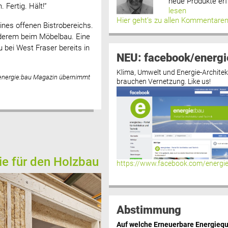
neue Produkte erf
 Fertig. Hält!“
lesen
Hier geht’s zu allen Kommentare
ines offenen Bistrobereichs.
anderem beim Möbelbau. Eine
 bei West Fraser bereits in
NEU: facebook/energi
Klima, Umwelt und Energie-Architek
 energie:bau Magazin übernimmt
brauchen Vernetzung. Like us!
ie für den Holzbau
https://www.facebook.com/energi
Abstimmung
Auf welche Erneuerbare Energiequ