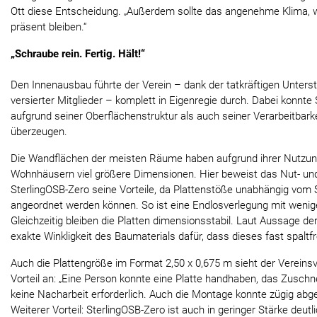
Ott diese Entscheidung. „Außerdem sollte das angenehme Klima, w
präsent bleiben.“
„Schraube rein. Fertig. Hält!“
Den Innenausbau führte der Verein – dank der tatkräftigen Unters
versierter Mitglieder – komplett in Eigenregie durch. Dabei konnt
aufgrund seiner Oberflächenstruktur als auch seiner Verarbeitbarke
überzeugen.
Die Wandflächen der meisten Räume haben aufgrund ihrer Nutzun
Wohnhäusern viel größere Dimensionen. Hier beweist das Nut- u
SterlingOSB-Zero seine Vorteile, da Plattenstöße unabhängig vom 
angeordnet werden können. So ist eine Endlosverlegung mit weniger
Gleichzeitig bleiben die Platten dimensionsstabil. Laut Aussage d
exakte Winkligkeit des Baumaterials dafür, dass dieses fast spaltf
Auch die Plattengröße im Format 2,50 x 0,675 m sieht der Vereins
Vorteil an: „Eine Person konnte eine Platte handhaben, das Zuschn
keine Nacharbeit erforderlich. Auch die Montage konnte zügig ab
Weiterer Vorteil: SterlingOSB-Zero ist auch in geringer Stärke deutl