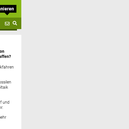
von
affen?
ckfahren
ssilen
ltaik
if und
r.
mehr