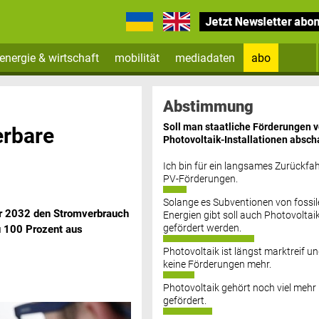
energie & wirtschaft
mobilität
mediadaten
abo
Zum Newsletter anmelden
Abstimmung
Soll man staatliche Förderungen 
erbare
Photovoltaik-Installationen absch
Ich bin für ein langsames Zurückfah
PV-Förderungen.
Solange es Subventionen von fossil
hr 2032 den Stromverbrauch
Datenschutz FAQs
Energien gibt soll auch Photovoltai
gefördert werden.
zu 100 Prozent aus
Photovoltaik ist längst marktreif u
keine Förderungen mehr.
Photovoltaik gehört noch viel mehr
gefördert.