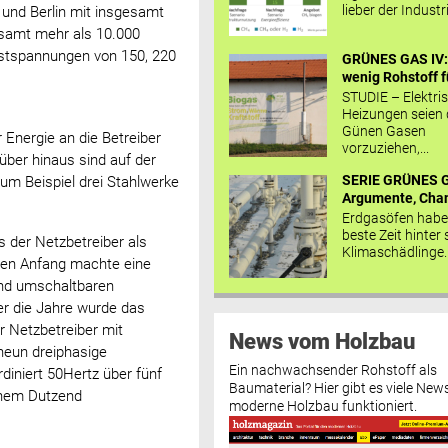
lieber der Industr
und Berlin mit insgesamt
esamt mehr als 10.000
hstspannungen von 150, 220
GRÜNES GAS IV: 
wenig Rohstoff fü
STUDIE – Elektri
Heizungen seien
Günen Gasen
Energie an die Betreiber
vorzuziehen,...
ber hinaus sind auf der
SERIE GRÜNES G
um Beispiel drei Stahlwerke
Argumente, Chan
Erdgasöfen habe
beste Zeit hinter 
ls der Netzbetreiber als
Klimaschädlinge..
Den Anfang machte eine
und umschaltbaren
er die Jahre wurde das
 Netzbetreiber mit
News vom Holzbau
 neun dreiphasige
Ein nachwachsender Rohstoff als
iniert 50Hertz über fünf
Baumaterial? Hier gibt es viele News
einem Dutzend
moderne Holzbau funktioniert.