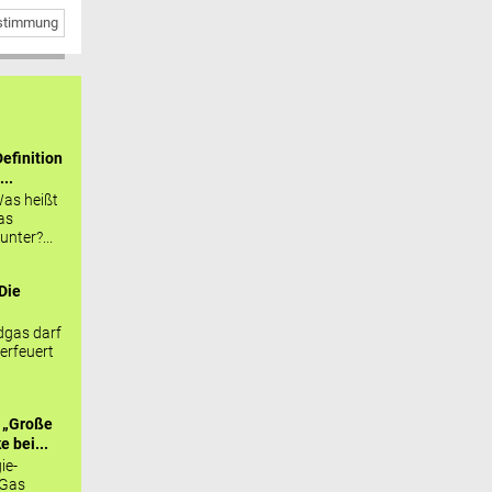
bstimmung
efinition
...
as heißt
as
nter?...
Die
.
gas darf
erfeuert
 „Große
 bei...
ie-
 Gas