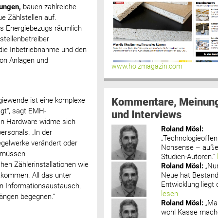
ungen,
bauen zahlreiche
e Zählstellen auf.
es Energiebezugs räumlich
tellenbetreiber
die Inbetriebnahme und den
von Anlagen und
www.holzmagazin.com
Kommentare, Meinun
iewende ist eine komplexe
ngt“, sagt EMH-
und Interviews
gen Hardware widme sich
Roland Mösl
:
rsonals. „In der
„Technologieoffenh
gelwerke verändert oder
Nonsense – außer
h müssen
Studien-Autoren.“
hen Zählerinstallationen wie
Roland Mösl
:
„Nu
Neue hat Bestand
tkommen. All das unter
Entwicklung liegt d
hen Informationsaustausch,
lesen
rgängen begegnen.“
Roland Mösl
:
„Ma
wohl Kasse mache