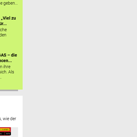
ie geben...
„Viel zu
r...
sche
 den
AS – die
cen...
n ihre
sich. Als
.
, wie der