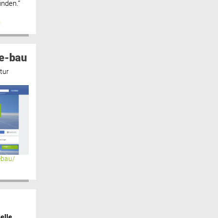
inden.“
n
e-bau
tur
ebau/
elle