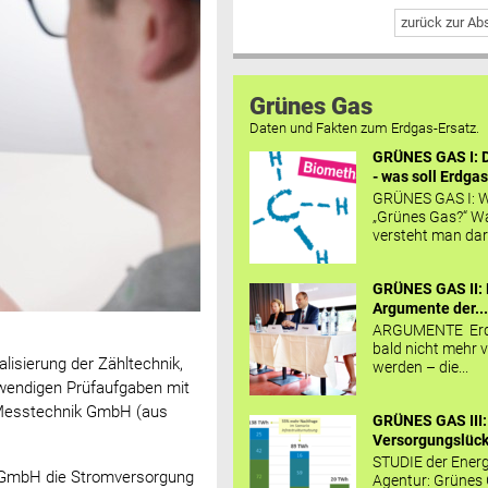
zurück zur A
Grünes Gas
Daten und Fakten zum Erdgas-Ersatz.
GRÜNES GAS I: D
- was soll Erdgas
GRÜNES GAS I: W
„Grünes Gas?“ W
versteht man daru
GRÜNES GAS II: 
Argumente der..
ARGUMENTE Erd
bald nicht mehr v
lisierung der Zähltechnik,
werden – die...
twendigen Prüfaufgaben mit
-Messtechnik GmbH (aus
GRÜNES GAS III:
Versorgungslücke
STUDIE der Energ
 GmbH die Stromversorgung
Agentur: Grünes