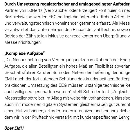
Durch Umsetzung regulatorischer und umlagebedingter Anforder
Partner von 50Hertz (Verbraucher oder Erzeuger) kontinuierlich neu
Beispielsweise werden EEG-bedingt die unterschiedlichen Arten d
und verwaltungstechnisch voneinander getrennt erfasst. Als Messs
verantwortet das Unternehmen den Einbau der Zähltechnik sowie 
Betrieb der Zählstellen inklusive der regelkonformen Überprüfung 
Messeinrichtungen.
„Komplexe Aufgabe“
„Die Neuausrichtung von Versorgungsnetzen im Rahmen der Energ
Aufgabe, die allen Beteiligten ein hohes Maß an Flexibilität abverla
Geschäftsführer Karsten Schröder. Neben der Lieferung der nöti
EMH auch der fortlaufenden Schulung des kundenseitigen Bedienpe
praktischen Umsetzung des EEG müssen unzählige technische Re
auch völlig neu geschaffen werden“, stellt Schröder fest. „Zugleic
Messstellenbetreiber im Alltag mit weiterhin vorhandenen, klassisc
auch mit modernen digitalen Systemen gleichermaßen gut zurech
einen Hut zu bringen, erfordert einen intensiven und kontinuierlic
dem wir in der Prüftechnik verstärkt mit kundenspezifischen Leh
Über EMH