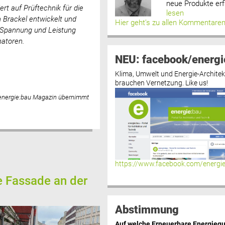
neue Produkte erf
t auf Prüftechnik für die
lesen
 Brackel entwickelt und
Hier geht’s zu allen Kommentare
, Spannung und Leistung
rmatoren.
NEU: facebook/energi
Klima, Umwelt und Energie-Architek
brauchen Vernetzung. Like us!
 energie:bau Magazin übernimmt
https://www.facebook.com/energi
e Fassade an der
Abstimmung
Auf welche Erneuerbare Energiequ