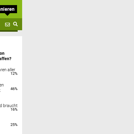
von
affen?
ren aller
12%
en
46%
k
nd braucht
16%
25%