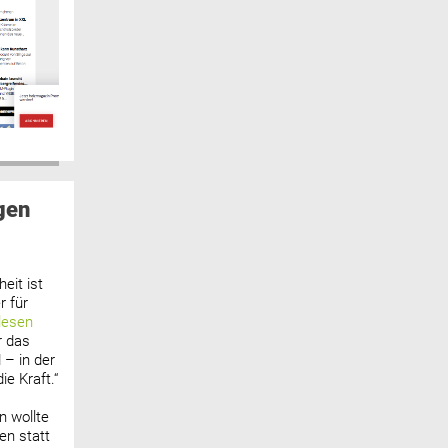
gen
eit ist
 für
lesen
r das
 – in der
ie Kraft.“
n wollte
n statt