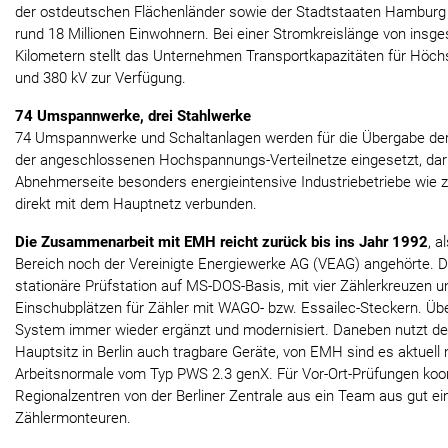
der ostdeutschen Flächenländer sowie der Stadtstaaten Hamburg 
rund 18 Millionen Einwohnern. Bei einer Stromkreislänge von insg
Kilometern stellt das Unternehmen Transportkapazitäten für Höc
und 380 kV zur Verfügung.
74 Umspannwerke, drei Stahlwerke
74 Umspannwerke und Schaltanlagen werden für die Übergabe der 
der angeschlossenen Hochspannungs-Verteilnetze eingesetzt, darü
Abnehmerseite besonders energieintensive Industriebetriebe wie z
direkt mit dem Hauptnetz verbunden.
Die Zusammenarbeit mit EMH reicht zurück bis ins Jahr 1992
, a
Bereich noch der Vereinigte Energiewerke AG (VEAG) angehörte. 
stationäre Prüfstation auf MS-DOS-Basis, mit vier Zählerkreuzen 
Einschubplätzen für Zähler mit WAGO- bzw. Essailec-Steckern. Üb
System immer wieder ergänzt und modernisiert. Daneben nutzt der
Hauptsitz in Berlin auch tragbare Geräte, von EMH sind es aktuell
Arbeitsnormale vom Typ PWS 2.3 genX. Für Vor-Ort-Prüfungen koord
Regionalzentren von der Berliner Zentrale aus ein Team aus gut 
Zählermonteuren.