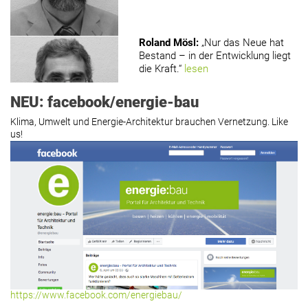
Roland Mösl
:
„Nur das Neue hat
Bestand – in der Entwicklung liegt
die Kraft.“
lesen
NEU: facebook/energie-bau
Klima, Umwelt und Energie-Architektur brauchen Vernetzung. Like
us!
Roland Mösl
:
„Man wollte wohl
Kasse machen statt neue Produkte
erfinden.“
lesen
Hier geht’s zu allen Kommentaren
https://www.facebook.com/energiebau/