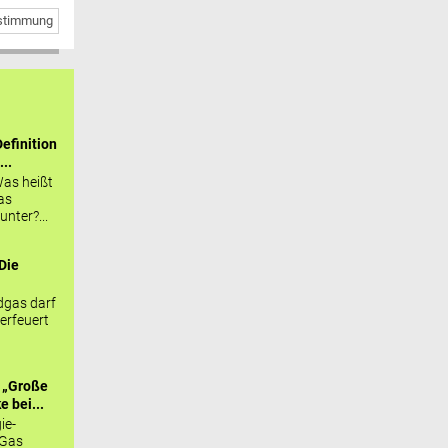
bstimmung
efinition
...
as heißt
as
nter?...
Die
.
gas darf
erfeuert
 „Große
 bei...
ie-
 Gas