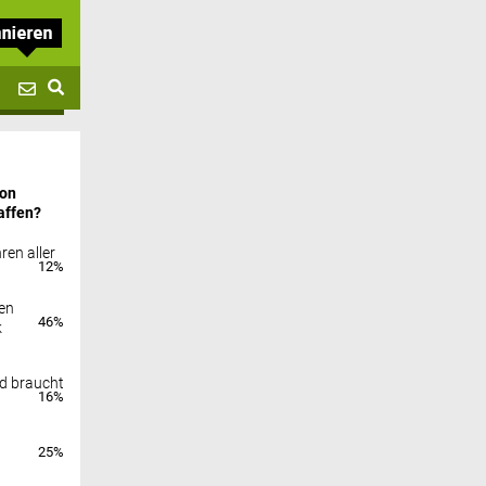
von
affen?
ren aller
12%
en
46%
k
nd braucht
16%
25%