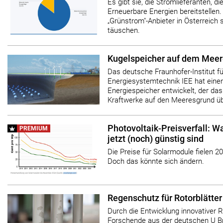
Es gibt sie, die Stromlieferanten, di
Erneuerbare Energien bereitstellen.
„Grünstrom"-Anbieter in Österreich
täuschen.
Kugelspeicher auf dem Mee
Das deutsche Fraunhofer-Institut fü
Energiesystemtechnik IEE hat eine
Energiespeicher entwickelt, der das
Kraftwerke auf den Meeresgrund üb
Photovoltaik-Preisverfall: W
PREMIUM
jetzt (noch) günstig sind
Die Preise für Solarmodule fielen 2
Doch das könnte sich ändern.
Regenschutz für Rotorblätter
Durch die Entwicklung innovativer 
Forschende aus der deutschen U B