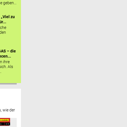
ie geben...
„Viel zu
r...
sche
 den
AS – die
cen...
n ihre
sich. Als
.
, wie der