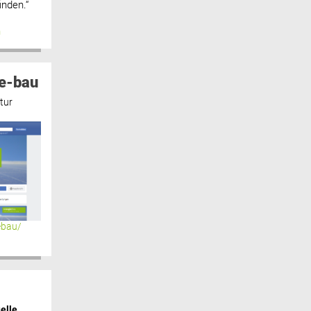
inden.“
n
e-bau
tur
ebau/
elle