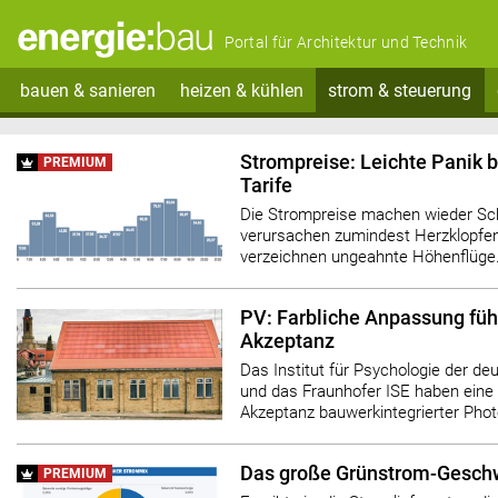
Portal für Architektur und Technik
bauen & sanieren
heizen & kühlen
strom & steuerung
Strompreise: Leichte Panik b
PREMIUM
Tarife
Die Strompreise machen wieder Sch
verursachen zumindest Herzklopfen.
verzeichnen ungeahnte Höhenflüge
PV: Farbliche Anpassung füh
Akzeptanz
Das Institut für Psychologie der de
und das Fraunhofer ISE haben eine 
Akzeptanz bauwerkintegrierter Phot
Das große Grünstrom-Gesch
PREMIUM