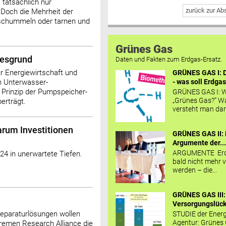
e tatsächlich nur
zurück zur A
 Doch die Mehrheit der
 schummeln oder tarnen und
Grünes Gas
resgrund
Daten und Fakten zum Erdgas-Ersatz.
r Energiewirtschaft und
GRÜNES GAS I: D
- was soll Erdgas
n Unterwasser-
 Prinzip der Pumpspeicher-
GRÜNES GAS I: W
„Grünes Gas?“ W
erträgt.
versteht man daru
arum Investitionen
GRÜNES GAS II: 
Argumente der..
ARGUMENTE Erd
024 in unerwartete Tiefen.
bald nicht mehr v
werden – die...
GRÜNES GAS III:
Versorgungslücke
Reparaturlösungen wollen
STUDIE der Energ
Agentur: Grünes
remen Research Alliance die