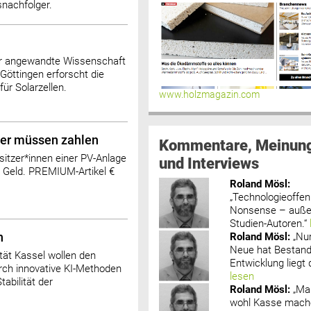
nachfolger.
r angewandte Wissenschaft
öttingen erforscht die
für Solarzellen.
www.holzmagazin.com
iber müssen zahlen
Kommentare, Meinun
sitzer*innen einer PV-Anlage
und Interviews
 Geld. PREMIUM-Artikel €
Roland Mösl
:
„Technologieoffenh
Nonsense – außer
Studien-Autoren.“
Roland Mösl
:
„Nu
n
Neue hat Bestand
tät Kassel wollen den
Entwicklung liegt d
rch innovative KI-Methoden
lesen
tabilität der
Roland Mösl
:
„Ma
wohl Kasse mache