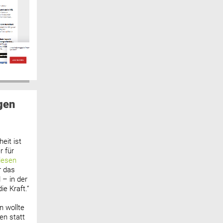
gen
eit ist
 für
lesen
r das
 – in der
ie Kraft.“
n wollte
n statt