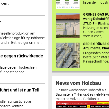
lieber der Industr
ngern.
GRÜNES GAS IV: 
wenig Rohstoff fü
e
STUDIE – Elektri
Heizungen seien
Günen Gasen
eriezellenproduktion am
vorzuziehen,...
ickelanlage für zylindrische
ut und in Betrieb genommen.
SERIE GRÜNES G
Argumente, Chan
Erdgasöfen habe
ge gegen rückwirkende
beste Zeit hinter 
Klimaschädlinge..
 Klage gegen Tschechien
für bestehende
News vom Holzbau
ührt und ist nun Teil
Ein nachwachsender Rohstoff als
Baumaterial? Hier gibt es viele News
moderne Holzbau funktioniert.
dler suntastic.solar
onzern kontron