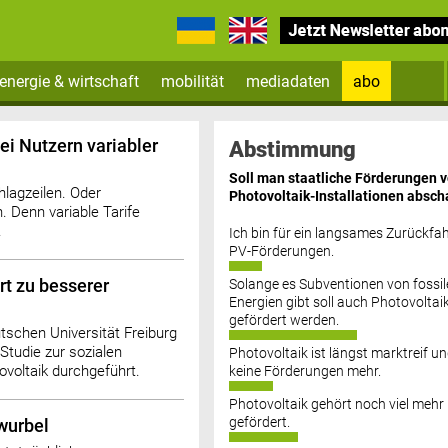
energie & wirtschaft
mobilität
mediadaten
abo
Zum Newsletter anmelden
ei Nutzern variabler
Abstimmung
Soll man staatliche Förderungen 
lagzeilen. Oder
Photovoltaik-Installationen absch
 Denn variable Tarife
.
Ich bin für ein langsames Zurückfah
PV-Förderungen.
rt zu besserer
Solange es Subventionen von fossil
Datenschutz FAQs
Energien gibt soll auch Photovoltai
gefördert werden.
utschen Universität Freiburg
Studie zur sozialen
Photovoltaik ist längst marktreif u
ovoltaik durchgeführt.
keine Förderungen mehr.
Photovoltaik gehört noch viel mehr
gefördert.
wurbel