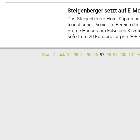
Steigenberger setzt auf E-Mo
Das Steigenberger Hotel Kaprun prä
touristischer Pionier im Bereich der
Sterne-Hauses am Fuße des Kitzste
sofort um 20 Euro pro Tag ein "E-Bik
Start
Zurück
92
93
94
95
96
97
98
99
100
101
W