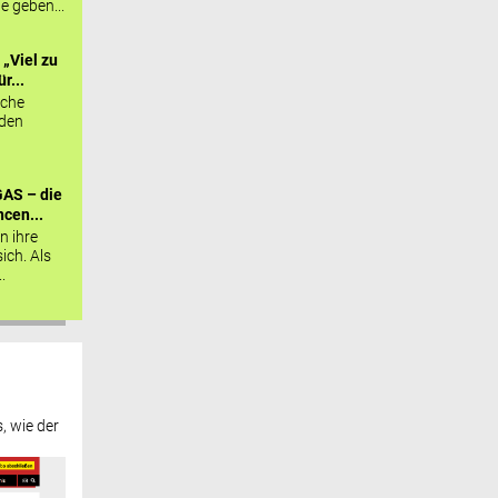
ie geben...
„Viel zu
r...
sche
 den
AS – die
cen...
n ihre
sich. Als
.
, wie der