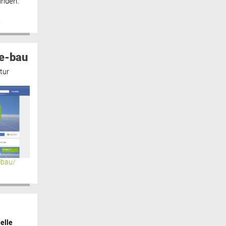
inden.“
n
e-bau
tur
ebau/
elle