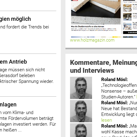
gien möglich
d fordert die Trends bei
www.holzmagazin.com
Kommentare, Meinun
osem Antrieb
und Interviews
mage müssen sich nicht
Gerasdorf beleben
Roland Mösl
:
ktrischer Spannung wieder.
„Technologieoffenh
Nonsense – außer
Studien-Autoren.“
Roland Mösl
:
„Nu
Anlagen
Neue hat Bestand
n vom Klima- und
Entwicklung liegt d
mte Fördervolumen beträgt
lesen
nlagen investiert werden. Für
Roland Mösl
:
„Ma
 heißen ...
wohl Kasse mache