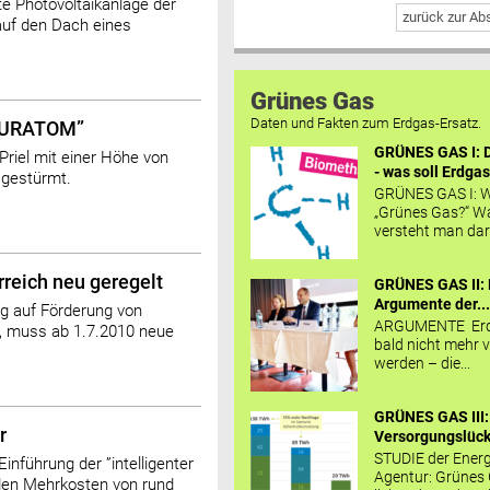
e Photovoltaikanlage der
zurück zur A
auf den Dach eines
Grünes Gas
Daten und Fakten zum Erdgas-Ersatz.
 EURATOM”
GRÜNES GAS I: D
Priel mit einer Höhe von
- was soll Erdgas
gestürmt.
GRÜNES GAS I: W
„Grünes Gas?“ W
versteht man daru
reich neu geregelt
GRÜNES GAS II: 
Argumente der..
ag auf Förderung von
ARGUMENTE Erd
e, muss ab 1.7.2010 neue
bald nicht mehr v
werden – die...
GRÜNES GAS III:
r
Versorgungslücke
STUDIE der Energ
Einführung der ”intelligenter
Agentur: Grünes
rden Mehrkosten von rund