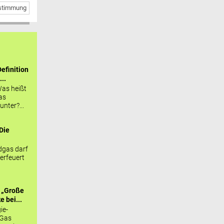
bstimmung
efinition
...
as heißt
as
nter?...
Die
.
gas darf
erfeuert
 „Große
 bei...
ie-
 Gas