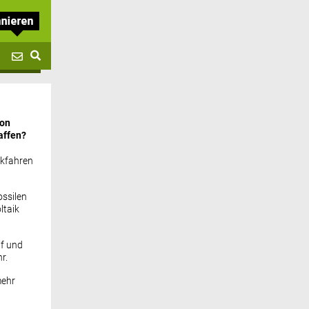
von
affen?
ckfahren
ssilen
ltaik
if und
r.
mehr