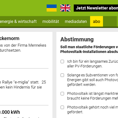
energie & wirtschaft
mobilität
mediadaten
abo
Zum Newsletter anmelden
eckernorm
Abstimmung
tos von der Firma Mennekes
Soll man staatliche Förderungen 
 durchsetzen.
Photovoltaik-Installationen absch
Ich bin für ein langsames Zurü
aller PV-Förderungen.
Solange es Subventionen von fo
Datenschutz FAQs
Energien gibt soll auch Photovo
 Rallye ”e-miglia” statt. 25
gefördert werden.
en kein Hindernis für sie
Photovoltaik ist längst marktre
braucht keine Förderungen meh
Photovoltaik gehört noch viel 
20.000 kWh
gefördert.