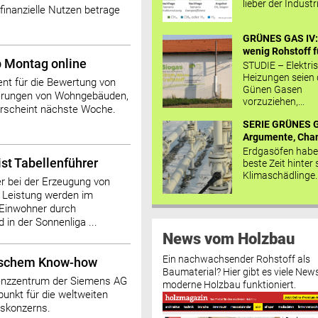
lieber der Industr
 finanzielle Nutzen betrage
GRÜNES GAS IV: 
wenig Rohstoff fü
b Montag online
STUDIE – Elektri
Heizungen seien
ment für die Bewertung von
Günen Gasen
ierungen von Wohngebäuden,
vorzuziehen,...
 erscheint nächste Woche.
SERIE GRÜNES G
Argumente, Chan
Erdgasöfen habe
ist Tabellenführer
beste Zeit hinter 
Klimaschädlinge..
er bei der Erzeugung von
t Leistung werden im
 Einwohner durch
 in der Sonnenliga ...
News vom Holzbau
Ein nachwachsender Rohstoff als
hischem Know-how
Baumaterial? Hier gibt es viele News
enzzentrum der Siemens AG
moderne Holzbau funktioniert.
unkt für die weltweiten
skonzerns.