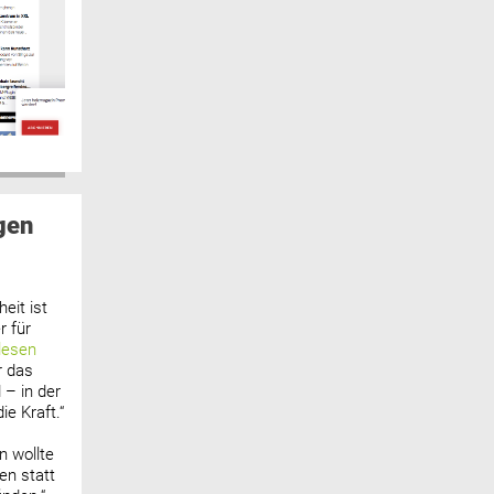
gen
eit ist
 für
lesen
r das
 – in der
ie Kraft.“
n wollte
n statt