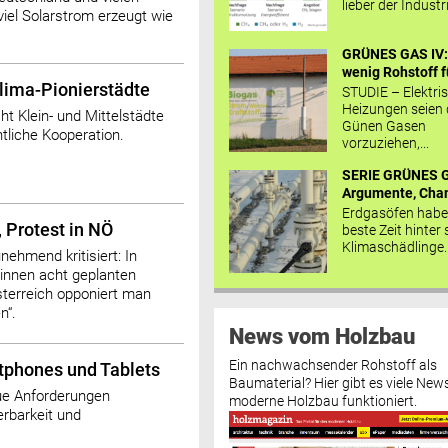
lieber der Industr
iel Solarstrom erzeugt wie
GRÜNES GAS IV: 
wenig Rohstoff fü
Klima-Pionierstädte
STUDIE – Elektri
Heizungen seien
t Klein- und Mittelstädte
Günen Gasen
entliche Kooperation.
vorzuziehen,...
SERIE GRÜNES G
Argumente, Chan
Erdgasöfen habe
 Protest in NÖ
beste Zeit hinter 
Klimaschädlinge..
ehmend kritisiert: In
:innen acht geplanten
sterreich opponiert man
n“.
News vom Holzbau
Ein nachwachsender Rohstoff als
tphones und Tablets
Baumaterial? Hier gibt es viele News
eue Anforderungen
moderne Holzbau funktioniert.
erbarkeit und