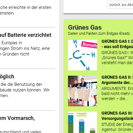
zurück zur A
che erreichte in der ersten
enstein.
Grünes Gas
Daten und Fakten zum Erdgas-Ersatz.
f Batterie verzichtet
GRÜNES GAS I: D
e Europas in
- was soll Erdgas
ngen Strom ins Netz, eine
GRÜNES GAS I: W
n Gründen nicht
„Grünes Gas?“ W
versteht man daru
öglich
GRÜNES GAS II: 
Argumente der..
 die die Benutzung der
ARGUMENTE Erd
ebäude nutzen können. Wir
bald nicht mehr v
chen.
werden – die...
GRÜNES GAS III:
dem Vormarsch,
Versorgungslücke
STUDIE der Energ
Agentur: Grünes
eutschland und vielen