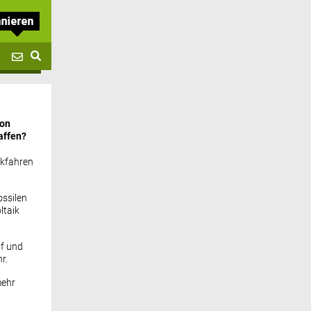
von
affen?
ckfahren
ssilen
ltaik
if und
r.
mehr