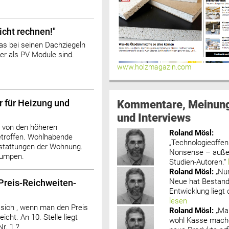
icht rechnen!"
 bei seinen Dachziegeln
er als PV Module sind.
www.holzmagazin.com
Kommentare, Meinun
 für Heizung und
und Interviews
 von den höheren
Roland Mösl
:
betroffen. Wohlhabende
„Technologieoffenh
sstattungen der Wohnung.
Nonsense – außer
pumpen.
Studien-Autoren.“
Roland Mösl
:
„Nu
Neue hat Bestand
Preis-Reichweiten-
Entwicklung liegt d
lesen
 sich , wenn man den Preis
Roland Mösl
:
„Ma
icht. An 10. Stelle liegt
wohl Kasse mache
Nr. 1 ?