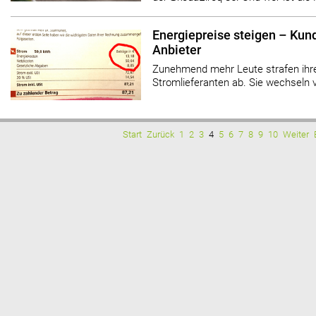
Energiepreise steigen – Kun
Anbieter
Zunehmend mehr Leute strafen ihre
Stromlieferanten ab. Sie wechseln 
Start
Zurück
1
2
3
4
5
6
7
8
9
10
Weiter