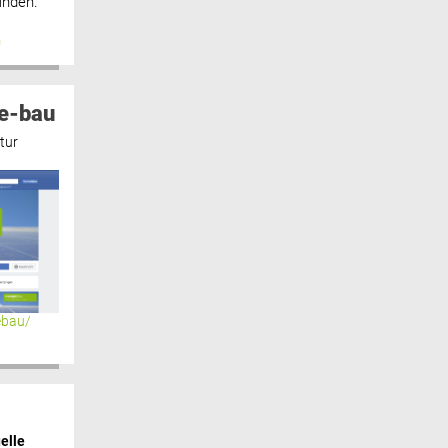
inden.“
n
e-bau
tur
ebau/
elle