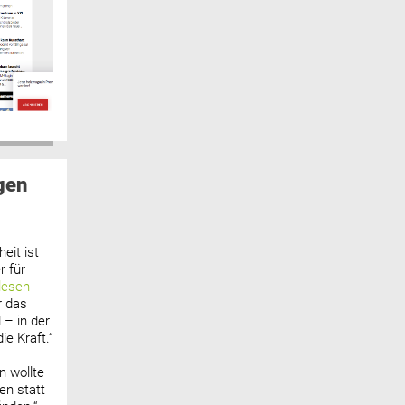
gen
eit ist
 für
lesen
r das
 – in der
ie Kraft.“
n wollte
n statt