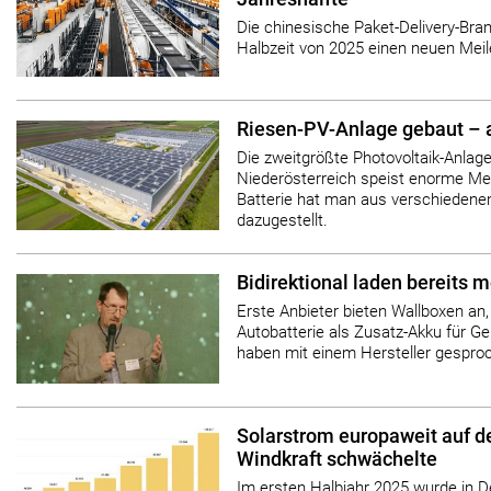
Die chinesische Paket-Delivery-Bran
Halbzeit von 2025 einen neuen Meil
Riesen-PV-Anlage gebaut – au
Die zweitgrößte Photovoltaik-Anlag
Niederösterreich speist enorme Me
Batterie hat man aus verschiedene
dazugestellt.
Bidirektional laden bereits m
Erste Anbieter bieten Wallboxen an,
Autobatterie als Zusatz-Akku für G
haben mit einem Hersteller gespro
Solarstrom europaweit auf 
Windkraft schwächelte
Im ersten Halbjahr 2025 wurde in D