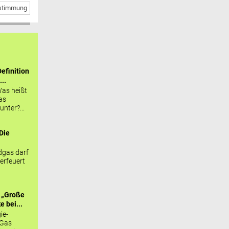
bstimmung
efinition
...
as heißt
as
nter?...
Die
.
gas darf
erfeuert
 „Große
 bei...
ie-
 Gas