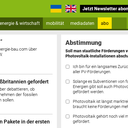
energie & wirtschaft
mobilität
mediadaten
abo
Zum Newsletter anmelden
“
Abstimmung
nergie-bau.com über
Soll man staatliche Förderungen 
W.
Photovoltaik-Installationen absch
Ich bin für ein langsames Zurü
aller PV-Förderungen.
ßbritannien gefordert
Solange es Subventionen von fo
Datenschutz FAQs
Energien gibt soll auch Photovo
er debattieren, ob
gefördert werden.
nehmen der fossilen
 sollen.
Photovoltaik ist längst marktre
braucht keine Förderungen meh
Photovoltaik gehört noch viel 
n Pakete in der ersten
gefördert.