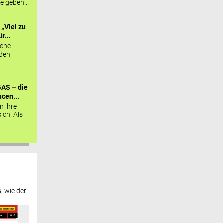
ie geben...
„Viel zu
r...
sche
 den
AS – die
cen...
n ihre
sich. Als
.
, wie der