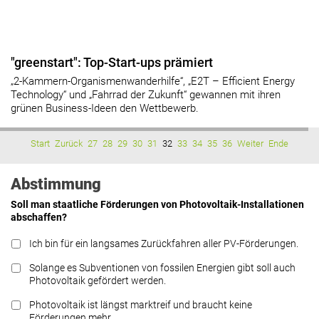
"greenstart": Top-Start-ups prämiert
„2-Kammern-Organismenwanderhilfe“, „E2T – Efficient Energy
Technology“ und „Fahrrad der Zukunft“ gewannen mit ihren
grünen Business-Ideen den Wettbewerb.
Start
Zurück
27
28
29
30
31
32
33
34
35
36
Weiter
Ende
Abstimmung
Soll man staatliche Förderungen von Photovoltaik-Installationen
abschaffen?
Ich bin für ein langsames Zurückfahren aller PV-Förderungen.
Solange es Subventionen von fossilen Energien gibt soll auch
Photovoltaik gefördert werden.
Photovoltaik ist längst marktreif und braucht keine
Förderungen mehr.