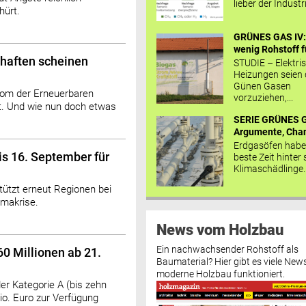
lieber der Industr
hürt.
GRÜNES GAS IV: 
wenig Rohstoff fü
haften scheinen
STUDIE – Elektri
Heizungen seien
Günen Gasen
om der Erneuerbaren
vorzuziehen,...
t. Und wie nun doch etwas
SERIE GRÜNES G
Argumente, Chan
Erdgasöfen habe
is 16. September für
beste Zeit hinter 
Klimaschädlinge..
tützt erneut Regionen bei
imakrise.
News vom Holzbau
Ein nachwachsender Rohstoff als
60 Millionen ab 21.
Baumaterial? Hier gibt es viele News
moderne Holzbau funktioniert.
r Kategorie A (bis zehn
io. Euro zur Verfügung