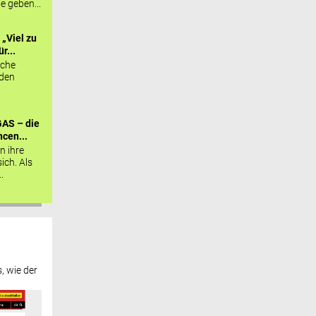
ie geben...
„Viel zu
r...
sche
 den
AS – die
cen...
n ihre
sich. Als
.
, wie der