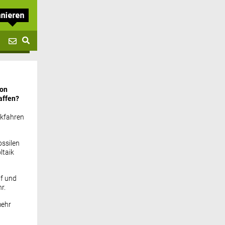
von
affen?
ckfahren
ssilen
ltaik
if und
r.
mehr