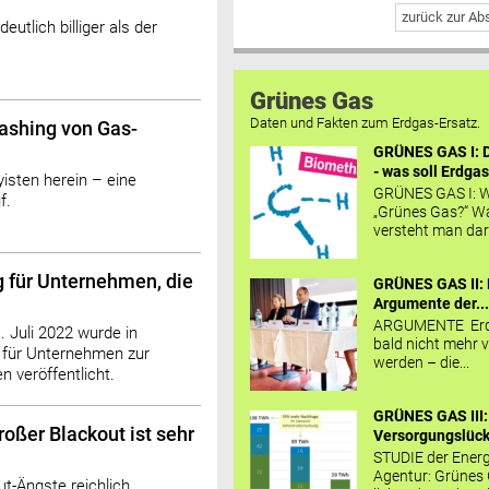
zurück zur A
eutlich billiger als der
Grünes Gas
Daten und Fakten zum Erdgas-Ersatz.
ashing von Gas-
GRÜNES GAS I: D
- was soll Erdgas
yisten herein – eine
GRÜNES GAS I: W
f.
„Grünes Gas?“ W
versteht man daru
g für Unternehmen, die
GRÜNES GAS II: 
Argumente der..
ARGUMENTE Erd
Juli 2022 wurde in
bald nicht mehr v
 für Unternehmen zur
werden – die...
 veröffentlicht.
GRÜNES GAS III:
oßer Blackout ist sehr
Versorgungslücke
STUDIE der Energ
Agentur: Grünes
ut-Ängste reichlich