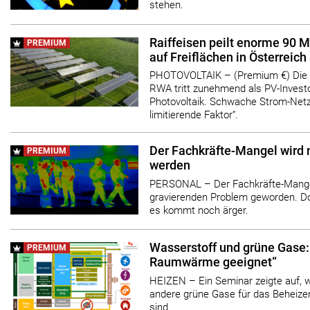
stehen.
Raiffeisen peilt enorme 90 
PREMIUM
auf Freiflächen in Österreich
PHOTOVOLTAIK – (Premium €) Die R
RWA tritt zunehmend als PV-Investo
Photovoltaik. Schwache Strom-Netze
limitierende Faktor“.
Der Fachkräfte-Mangel wird
PREMIUM
werden
PERSONAL – Der Fachkräfte-Mangel
gravierenden Problem geworden. Doc
es kommt noch ärger.
Wasserstoff und grüne Gase: 
PREMIUM
Raumwärme geeignet“
HEIZEN – Ein Seminar zeigte auf,
andere grüne Gase für das Beheiz
sind.