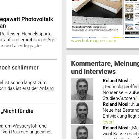
Megawatt Photovoltaik
 an
aiffeisen-Handelssparte
r auf und erprobt auch Agri-
www.holzmagazin.com
 sind allerdings „der
Kommentare, Meinun
 noch schlimmer
und Interviews
Roland Mösl
:
 ist schon längst zum
„Technologieoffenh
h das ist erst der Anfang,
Nonsense – außer
Studien-Autoren.“
Roland Mösl
:
„Nu
Neue hat Bestand
„Nicht für die
Entwicklung liegt d
lesen
 warum Wasserstoff und
Roland Mösl
:
„Ma
en von Räumen ungeeignet
wohl Kasse mache