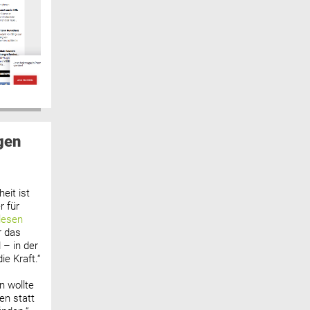
gen
eit ist
 für
lesen
r das
 – in der
ie Kraft.“
n wollte
n statt