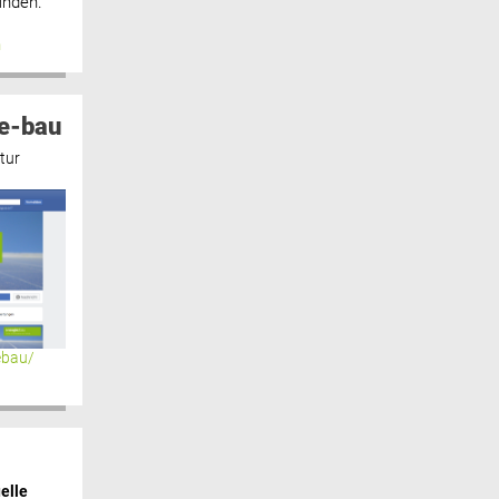
inden.“
n
e-bau
tur
ebau/
elle