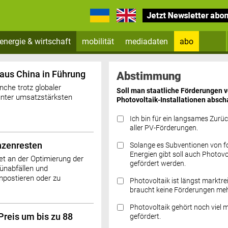
energie & wirtschaft
mobilität
mediadaten
abo
Zum Newsletter anmelden
aus China in Führung
Abstimmung
che trotz globaler
Soll man staatliche Förderungen 
 unter umsatzstärksten
Photovoltaik-Installationen absch
Ich bin für ein langsames Zurü
aller PV-Förderungen.
nzenresten
Solange es Subventionen von fo
Datenschutz FAQs
Energien gibt soll auch Photovo
t an der Optimierung der
gefördert werden.
ünabfällen und
mpostieren oder zu
Photovoltaik ist längst marktre
braucht keine Förderungen meh
Photovoltaik gehört noch viel 
Preis um bis zu 88
gefördert.