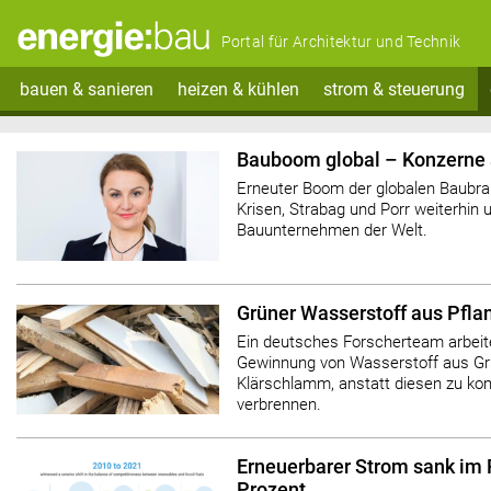
Portal für Architektur und Technik
bauen & sanieren
heizen & kühlen
strom & steuerung
Bauboom global – Konzerne 
Erneuter Boom der globalen Baubran
Krisen, Strabag und Porr weiterhin
Bauunternehmen der Welt.
Grüner Wasserstoff aus Pfla
Ein deutsches Forscherteam arbeite
Gewinnung von Wasserstoff aus Gr
Klärschlamm, anstatt diesen zu ko
verbrennen.
Erneuerbarer Strom sank im 
Prozent