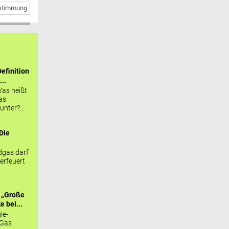
bstimmung
efinition
...
as heißt
as
nter?...
Die
.
gas darf
erfeuert
 „Große
 bei...
ie-
 Gas