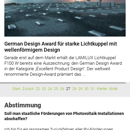
German Design Award für starke Lichtkuppel mit
wellenförmigem Design
Gerade erst auf dem Markt erhält die LAMILUX Lichtkuppel
F100 W bereits eine Auszeichnung: den German Design Award
in der Kategorie „Excellent Product Design“. Der weltweit
renommierte Design-Award prämiert das ...
Start
Zurück
22
23
24
25
26
27
28
29
30
31
Weiter
Ende
Abstimmung
Soll man staatliche Förderungen von Photovoltaik-Installationen
abschaffen?
Ich bin für ein langsames Zurückfahren aller PV-Förderungen.