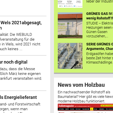
lieber der Industr
GRÜNES GAS IV: 
wenig Rohstoff fü
Wels 2021abgesagt,
STUDIE – Elektri
n
Heizungen seien
Günen Gasen
ealität: Die WEBUILD
vorzuziehen,...
veranstaltung für die
 in Wels, wird 2021 nicht
SERIE GRÜNES G
Argumente, Chan
uch keines ...
Erdgasöfen habe
beste Zeit hinter 
r noch digital
Klimaschädlinge..
 dazu, dass die Messe
eßlich März keine eigenen
nkfurt veranstalten wird.
News vom Holzbau
Ein nachwachsender Rohstoff als
Baumaterial? Hier gibt es viele News
ls Energielieferant
moderne Holzbau funktioniert.
Land- und Forstwirtschaft
sorgen, wenn man