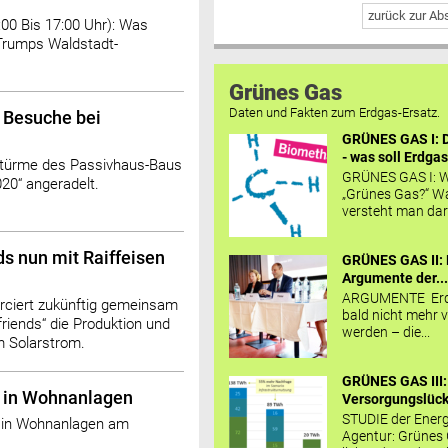
zurück zur A
00 Bis 17:00 Uhr): Was
d Trumps Waldstadt-
Grünes Gas
Daten und Fakten zum Erdgas-Ersatz.
 Besuche bei
GRÜNES GAS I: D
- was soll Erdgas
türme des Passivhaus-Baus
GRÜNES GAS I: W
0“ angeradelt.
„Grünes Gas?“ W
versteht man daru
s nun mit Raiffeisen
GRÜNES GAS II: 
Argumente der..
ARGUMENTE Erd
rciert zukünftig gemeinsam
bald nicht mehr v
riends“ die Produktion und
werden – die...
m Solarstrom.
GRÜNES GAS III:
 in Wohnanlagen
Versorgungslücke
STUDIE der Energ
 in Wohnanlagen am
Agentur: Grünes