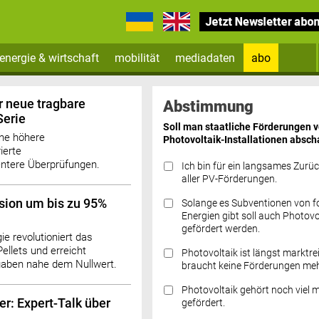
energie & wirtschaft
mobilität
mediadaten
abo
Zum Newsletter anmelden
r neue tragbare
Abstimmung
erie
Soll man staatliche Förderungen 
ine höhere
Photovoltaik-Installationen absch
ierte
ientere Überprüfungen.
Ich bin für ein langsames Zurü
aller PV-Förderungen.
sion um bis zu 95%
Solange es Subventionen von fo
Datenschutz FAQs
Energien gibt soll auch Photovo
gefördert werden.
e revolutioniert das
llets und erreicht
Photovoltaik ist längst marktre
aben nahe dem Nullwert.
braucht keine Förderungen meh
Photovoltaik gehört noch viel 
er: Expert-Talk über
gefördert.