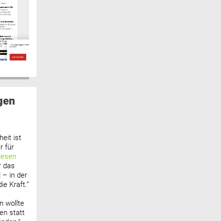
gen
eit ist
 für
lesen
r das
 – in der
ie Kraft.“
n wollte
n statt