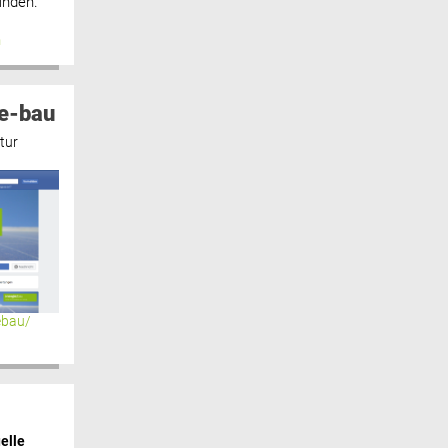
inden.“
n
e-bau
tur
ebau/
elle