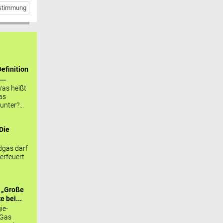
bstimmung
efinition
...
as heißt
as
nter?...
Die
.
gas darf
erfeuert
 „Große
 bei...
ie-
 Gas