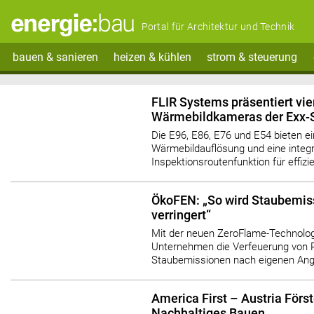
Portal für Architektur und Technik
bauen & sanieren
heizen & kühlen
strom & steuerung
FLIR Systems präsentiert vie
Wärmebildkameras der Exx-S
Die E96, E86, E76 und E54 bieten e
Wärmebildauflösung und eine integr
Inspektionsroutenfunktion für effiz
ÖkoFEN: „So wird Staubemis
verringert“
Mit der neuen ZeroFlame-Technologi
Unternehmen die Verfeuerung von Pe
Staubemissionen nach eigenen Ang
America First – Austria Först
Nachhaltiges Bauen