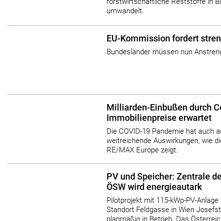
forstwirtschaftliche Reststoffe in B
umwandelt.
EU-Kommission fordert stren
Bundesländer müssen nun Anstreng
Milliarden-Einbußen durch C
Immobilienpreise erwartet
Die COVID-19 Pandemie hat auch au
weitreichende Auswirkungen, wie die
RE/MAX Europe zeigt.
PV und Speicher: Zentrale 
ÖSW wird energieautark
Pilotprojekt mit 115-kWp-PV-Anlag
Standort Feldgasse in Wien Josefs
planmäßig in Betrieb. Das Österre