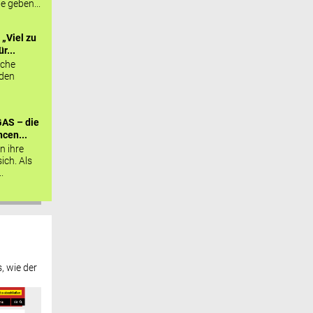
ie geben...
„Viel zu
r...
sche
 den
AS – die
cen...
n ihre
sich. Als
.
, wie der