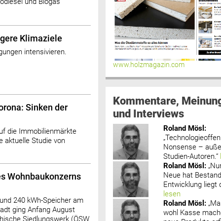
iodiesel und Biogas
gere Klimaziele
ungen intensivieren.
www.holzmagazin.com
Kommentare, Meinun
orona: Sinken der
und Interviews
Roland Mösl
:
f die Immobilienmärkte
„Technologieoffenh
 aktuelle Studie von
Nonsense – außer
Studien-Autoren.“
Roland Mösl
:
„Nu
Neue hat Bestand
des Wohnbaukonzerns
Entwicklung liegt d
lesen
e und 240 kWh-Speicher am
Roland Mösl
:
„Ma
tadt ging Anfang August
wohl Kasse mache
ichische Siedlungswerk (ÖSW