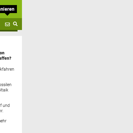
von
affen?
ckfahren
ssilen
ltaik
if und
r.
mehr