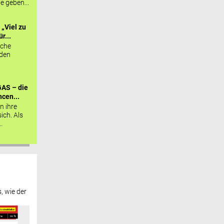
ie geben...
„Viel zu
r...
sche
 den
AS – die
cen...
n ihre
sich. Als
.
, wie der