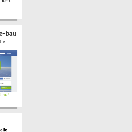
inden.“
n
e-bau
tur
ebau/
elle