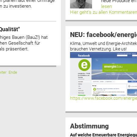
 planen laut einer Umfrage
neue Produkte erf
zu investieren.
lesen
Hier geht’s zu allen Kommentare
Qualität"
NEU: facebook/energi
higes Bauen (BauZ!) hat
hen Gesellschaft für
Klima, Umwelt und Energie-Architek
s präsentiert.
brauchen Vernetzung. Like us!
iter
Ende
https://www.facebook.com/energi
Abstimmung
Auf welche Erneuerbare Energiequ