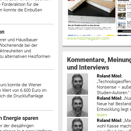
Förderaktion für die
n konnte die Einbußen
on
www.holzmagazin.com
erer und Häuslbauer
 Wochenende bei der
ktneuheiten und
zu alternativen Heizformen
Kommentare, Meinun
und Interviews
Roland Mösl
:
„Technologieoffenh
Euro konnte die Wiener
Nonsense – außer
m Wert von 6.600 Euro im
Studien-Autoren.“
ich die Druckluftanlage
Roland Mösl
:
„Nu
Neue hat Bestand
Entwicklung liegt d
lesen
n Energie sparen
Roland Mösl
:
„Ma
r der diesjährigen
wohl Kasse mache