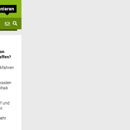
von
affen?
ckfahren
ssilen
ltaik
if und
r.
mehr