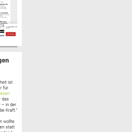
gen
eit ist
 für
lesen
r das
 – in der
ie Kraft.“
n wollte
n statt