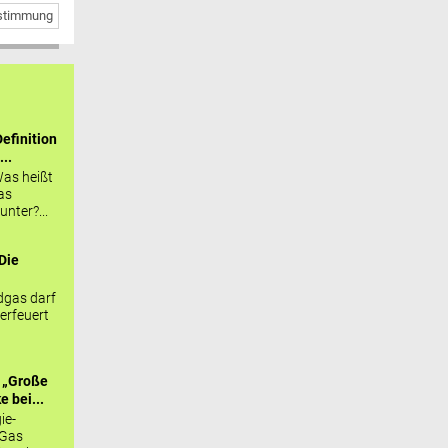
bstimmung
efinition
...
as heißt
as
nter?...
Die
.
gas darf
erfeuert
 „Große
 bei...
ie-
 Gas