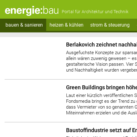
Portal für Architektur und Technik
bauen & sanieren
heizen & kühlen
strom & steuerung
Berlakovich zeichnet nachhal
Ausgefuchste Konzepte zur spars
allein wären zuwenig gewesen – es
gestalterische Vision passen. Vier S
und Nachhaltigkeit wurden vergebe
Green Buildings bringen hö
Laut einer kürzlich veröffentlichen
Fondsmedia bringt es der Trend zu
dass Vermieter von so genannten G
Miteinnahmen erzielen und die Ausla
Baustoffindustrie setzt auf 