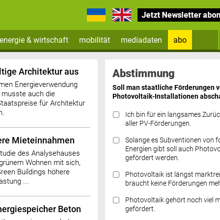
energie & wirtschaft
mobilität
mediadaten
abo
Zum Newsletter anmelden
tige Architektur aus
Abstimmung
amen Energieverwendung
Soll man staatliche Förderungen 
 musste auch die
Photovoltaik-Installationen absch
taatspreise für Architektur
n.
Ich bin für ein langsames Zurü
aller PV-Förderungen.
here Mieteinnahmen
Solange es Subventionen von fo
Datenschutz FAQs
Energien gibt soll auch Photovo
 Studie des Analysehauses
gefördert werden.
 grünem Wohnen mit sich,
reen Buildings höhere
Photovoltaik ist längst marktre
stung ...
braucht keine Förderungen meh
Photovoltaik gehört noch viel 
Energiespeicher Beton
gefördert.