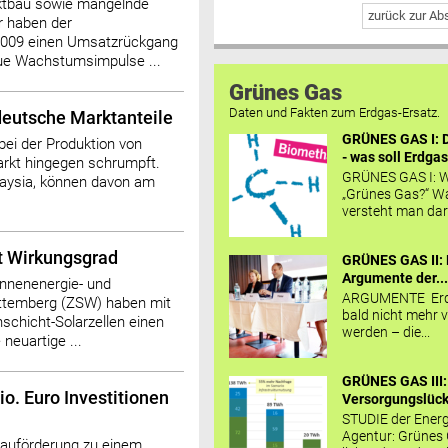
ktbau sowie mangelnde
zurück zur A
r haben der
 2009 einen Umsatzrückgang
eue Wachstumsimpulse ...
Grünes Gas
Daten und Fakten zum Erdgas-Ersatz.
deutsche Marktanteile
GRÜNES GAS I: D
bei der Produktion von
- was soll Erdgas
markt hingegen schrumpft.
GRÜNES GAS I: W
laysia, können davon am
„Grünes Gas?“ W
versteht man daru
t Wirkungsgrad
GRÜNES GAS II: 
Argumente der..
nnenenergie- und
ARGUMENTE Erd
ttemberg (ZSW) haben mit
bald nicht mehr v
schicht-Solarzellen einen
werden – die...
neuartige ...
GRÜNES GAS III:
o. Euro Investitionen
Versorgungslücke
STUDIE der Energ
Agentur: Grünes
bauförderung zu einem