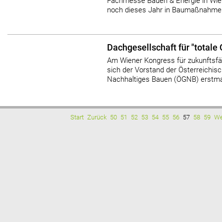
Fachmesse Bauen & Energie in Wien
noch dieses Jahr in Baumaßnahmen 
Dachgesellschaft für "totale 
Am Wiener Kongress für zukunftsfä
sich der Vorstand der Österreichisc
Nachhaltiges Bauen (ÖGNB) erstmal
Start
Zurück
50
51
52
53
54
55
56
57
58
59
We